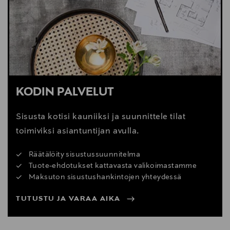
Digitaalinen osoite
webshop@gubi.com
KODIN PALVELUT
Sisusta kotisi kauniiksi ja suunnittele tilat
toimiviksi asiantuntijan avulla.
Räätälöity sisustussuunnitelma
Tuote-ehdotukset kattavasta valikoimastamme
Maksuton sisustushankintojen yhteydessä
TUTUSTU JA VARAA AIKA