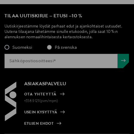
TILAA UUTISKIRJE
–
ETUSI
–
10 %
Uutiskirjeestämme löydät parhaat edut ja ajankohtaiset uutuudet.
Uutena tilaajana lähetämme sinulle etukoodin, jolla saat 10 %:n
alennuksen normaalihintaisesta kertaostoksesta.
Suomeksi
På svenska
ASIAKASPALVELU
OTA YHTEYTTÄ
+358 9 1211(pvm/mpm)
USEIN KYSYTTYÄ
ETUJEN EHDOT