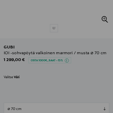
GUBI
IOI -sohvapöytä valkoinen marmori / musta ⌀ 70 cm
Original Price
1 299,00 €
OSTA 1000€, SAAT –15%
Valitse
Väri
null
null