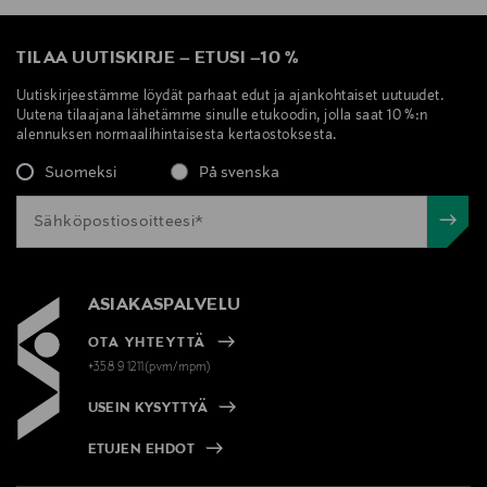
TILAA UUTISKIRJE
–
ETUSI
–
10 %
Uutiskirjeestämme löydät parhaat edut ja ajankohtaiset uutuudet.
Uutena tilaajana lähetämme sinulle etukoodin, jolla saat 10 %:n
alennuksen normaalihintaisesta kertaostoksesta.
Suomeksi
På svenska
ASIAKASPALVELU
OTA YHTEYTTÄ
+358 9 1211(pvm/mpm)
USEIN KYSYTTYÄ
ETUJEN EHDOT