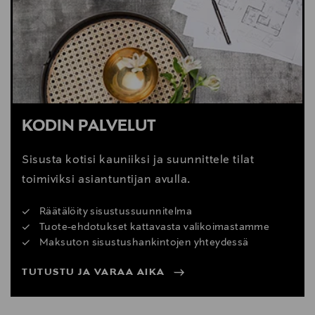
Digitaalinen osoite
webshop@gubi.com
KODIN PALVELUT
Sisusta kotisi kauniiksi ja suunnittele tilat
toimiviksi asiantuntijan avulla.
Räätälöity sisustussuunnitelma
Tuote-ehdotukset kattavasta valikoimastamme
Maksuton sisustushankintojen yhteydessä
TUTUSTU JA VARAA AIKA