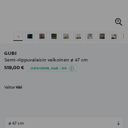
GUBI
Semi-riippuvalaisin valkoinen ø 47 cm
Original Price
519,00 €
OSTA 1000€, SAAT –15%
Valitse
Väri
null
null