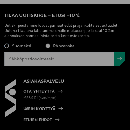
TILAA UUTISKIRJE
–
ETUSI
–
10 %
Uutiskirjeestämme löydät parhaat edut ja ajankohtaiset uutuudet.
Uutena tilaajana lähetämme sinulle etukoodin, jolla saat 10 %:n
alennuksen normaalihintaisesta kertaostoksesta.
Suomeksi
På svenska
ASIAKASPALVELU
OTA YHTEYTTÄ
+358 9 1211(pvm/mpm)
USEIN KYSYTTYÄ
ETUJEN EHDOT