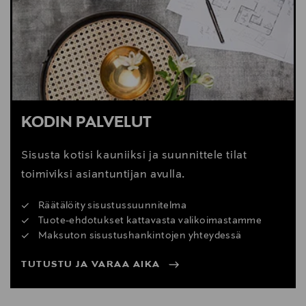
Digitaalinen osoite
webshop@gubi.com
KODIN PALVELUT
Sisusta kotisi kauniiksi ja suunnittele tilat
toimiviksi asiantuntijan avulla.
Räätälöity sisustussuunnitelma
Tuote-ehdotukset kattavasta valikoimastamme
Maksuton sisustushankintojen yhteydessä
TUTUSTU JA VARAA AIKA