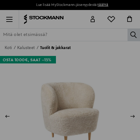
Lue lisää MyStockmann-jäsenyydestä
täältä
Menu
la
ETSI KAIKKI
NAISET
MIEHET
LAPSET
KOTI
KOSMETIIK
Koti
Kalusteet
Tuolit & jakkarat
OSTA 1000€, SAAT –15%