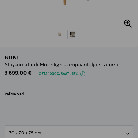
GUBI
Stay-nojatuoli Moonlight-lampaantalja / tammi
Original Price
3 699,00 €
OSTA 1000€, SAAT –15%
Valitse
Väri
null
null