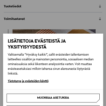
Tuotetiedot
Gubin pehmeä Stay-nojatuoli kutsuu nimensä
Toimitustavat
mukaisesti jäämään luokseen. Muotoilutoimisto Space
Copenhagenin suunnitteleman Stay-nojatuolin
Automaatti tai noutopiste
veistoksellinen muoto ja pyöristetyt kulmat tekevät
Toimitusaika 4-6 viikkoa
sen olemuksesta kutsuvan. Elegantti nojatuoli sopii
6,90 €
LISÄTIETOJA EVÄSTEISTÄ JA
niin kotiin kuin julkisiin tiloihin. Stay-nojatuoli on
Inspiroidu
verhoiltu australialaisella Scandilock Moonlight Curly -
YKSITYISYYDESTÄ
LUE KOKO TUOTEKUVAUS
Kotiinkuljetus
lampaantaljalla, jalat ovat tammea. Istuinkorkeus 41
Toimitusaika 4-6 viikkoa
Valitsemalla “Hyväksy kaikki”, sallit evästeiden tallentamisen
cm.
Tuotenumero
6,90 €
laitteellesi sisällön ja mainosten personointia, sosiaalisen median
ominaisuuksia sekä liikenteen analysointia varten. Voit muuttaa
174031831
evästeasetuksiasi milloin tahansa sivun alareunasta löytyvästä
linkistä.
Materiaali
Tietoturva ja evästeiden käyttö
Tammi,Tekstiili
Väri
MUOKKAA ASETUKSIA
WHITE