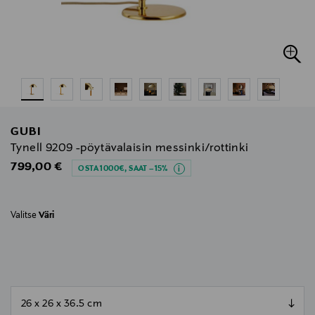
GUBI
Tynell 9209 -pöytävalaisin messinki/rottinki
Original Price
799,00 €
OSTA 1000€, SAAT –15%
Valitse
Väri
null
null