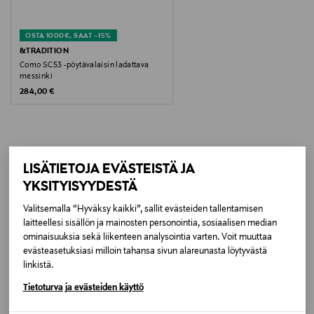
Koko
OSTA 1000€, SAAT –15%
26 x 26 x 36.5 cm
&TRADITION
Como SC53 -pöytävalaisin ladattava
messinki
Valmistusmaa
Original Price
284,00 €
Kiina
Valmistajan tuotenumero
VP7017001372
LISÄTIETOJA EVÄSTEISTÄ JA
LISÄÄ KIINNOSTAVIA
YKSITYISYYDESTÄ
TUOTTEITA
Valmistaja
Valitsemalla “Hyväksy kaikki”, sallit evästeiden tallentamisen
Gubi A/S
laitteellesi sisällön ja mainosten personointia, sosiaalisen median
ominaisuuksia sekä liikenteen analysointia varten. Voit muuttaa
evästeasetuksiasi milloin tahansa sivun alareunasta löytyvästä
Valmistajan osoite
linkistä.
Orientkaj 18-20, 2150 Nordhavn, Denmark
Tietoturva ja evästeiden käyttö