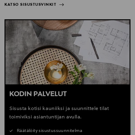
KATSO SISUSTUSVINKIT
NÄYTÄ VÄHEMMÄN
KATSO SISUSTUSVINKIT
KODIN PALVELUT
Sisusta kotisi kauniiksi ja suunnittele tilat
toimiviksi asiantuntijan avulla.
Räätälöity sisustussuunnitelma