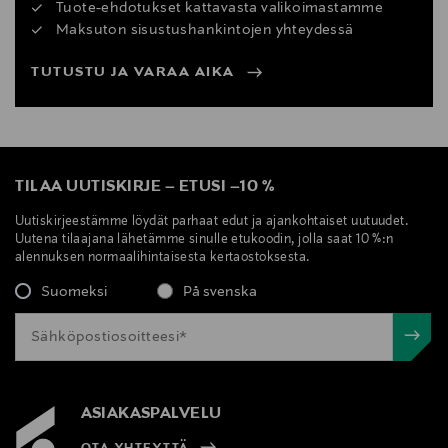
Tuote-ehdotukset kattavasta valikoimastamme
Maksuton sisustushankintojen yhteydessä
TUTUSTU JA VARAA AIKA
TILAA UUTISKIRJE
–
ETUSI
–
10 %
Uutiskirjeestämme löydät parhaat edut ja ajankohtaiset uutuudet.
Uutena tilaajana lähetämme sinulle etukoodin, jolla saat 10 %:n
alennuksen normaalihintaisesta kertaostoksesta.
Suomeksi
På svenska
ASIAKASPALVELU