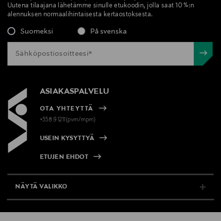
Uutena tilaajana lähetämme sinulle etukoodin, jolla saat 10 %:n
alennuksen normaalihintaisesta kertaostoksesta.
Valmistaja
Suomeksi
På svenska
Guerlain S.A.
Valmistajan osoite
68 Avenue des Champs-Élysées, 75008 Paris, France
ASIAKASPALVELU
Digitaalinen osoite
OTA YHTEYTTÄ
contact@guerlain.com
+358 9 1211(pvm/mpm)
USEIN KYSYTTYÄ
Avainsanat
hunajatuote, rauhoittava, guerlain kasvovoide,
ETUJEN EHDOT
kasvonaamio
NÄYTÄ VALIKKO
TUKI & INFO