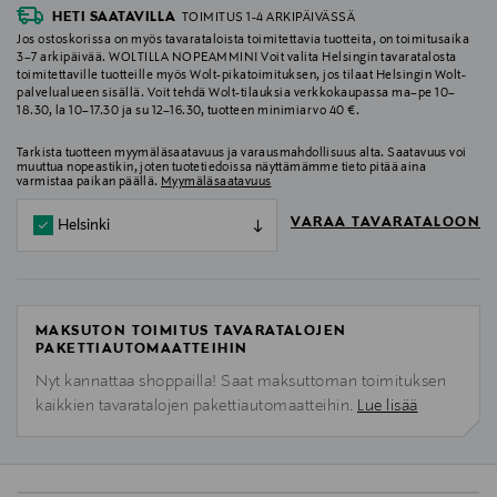
HETI SAATAVILLA
TOIMITUS 1-4 ARKIPÄIVÄSSÄ
Jos ostoskorissa on myös tavarataloista toimitettavia tuotteita, on toimitusaika
3–7 arkipäivää. WOLTILLA NOPEAMMIN! Voit valita Helsingin tavaratalosta
toimitettaville tuotteille myös Wolt-pikatoimituksen, jos tilaat Helsingin Wolt-
palvelualueen sisällä. Voit tehdä Wolt-tilauksia verkkokaupassa ma–pe 10–
18.30, la 10–17.30 ja su 12–16.30, tuotteen minimiarvo 40 €.
Tarkista tuotteen myymäläsaatavuus ja varausmahdollisuus alta. Saatavuus voi
muuttua nopeastikin, joten tuotetiedoissa näyttämämme tieto pitää aina
varmistaa paikan päällä.
Myymäläsaatavuus
VARAA TAVARATALOON
Helsinki
MAKSUTON TOIMITUS TAVARATALOJEN
PAKETTIAUTOMAATTEIHIN
Nyt kannattaa shoppailla! Saat maksuttoman toimituksen
kaikkien tavaratalojen pakettiautomaatteihin.
Lue lisää