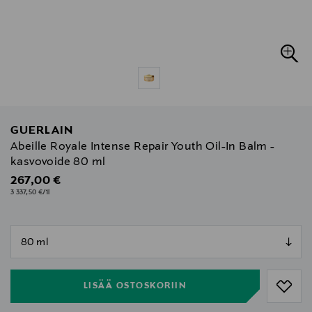
GUERLAIN
Abeille Royale Intense Repair Youth Oil-In Balm -
kasvovoide 80 ml
Original Price
267,00 €
3 337,50 €/1l
null
null
LISÄÄ OSTOSKORIIN