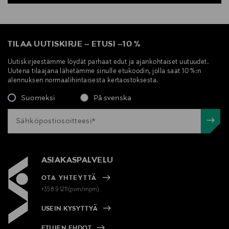
TILAA UUTISKIRJE
–
ETUSI
–
10 %
Uutiskirjeestämme löydät parhaat edut ja ajankohtaiset uutuudet.
Uutena tilaajana lähetämme sinulle etukoodin, jolla saat 10 %:n
alennuksen normaalihintaisesta kertaostoksesta.
Suomeksi
På svenska
ASIAKASPALVELU
OTA YHTEYTTÄ
+358 9 1211(pvm/mpm)
USEIN KYSYTTYÄ
ETUJEN EHDOT