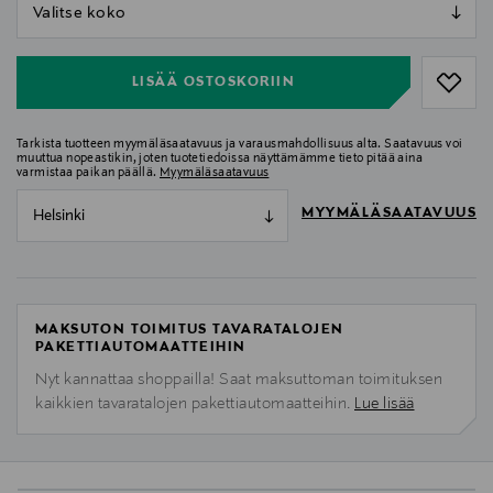
null
null
LISÄÄ OSTOSKORIIN
Tarkista tuotteen myymäläsaatavuus ja varausmahdollisuus alta. Saatavuus voi
muuttua nopeastikin, joten tuotetiedoissa näyttämämme tieto pitää aina
varmistaa paikan päällä.
Myymäläsaatavuus
MYYMÄLÄSAATAVUUS
Helsinki
MAKSUTON TOIMITUS TAVARATALOJEN
PAKETTIAUTOMAATTEIHIN
Nyt kannattaa shoppailla! Saat maksuttoman toimituksen
kaikkien tavaratalojen pakettiautomaatteihin.
Lue lisää