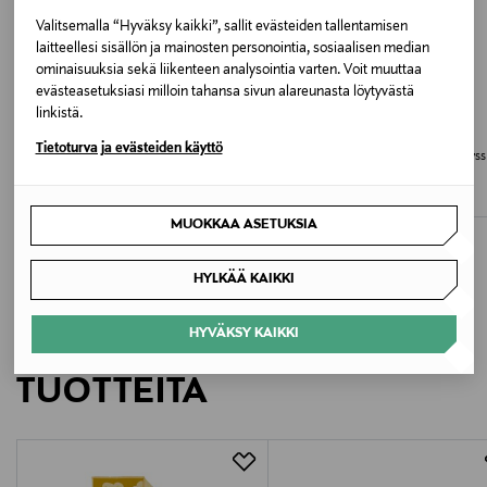
Väri
Valitsemalla “Hyväksy kaikki”, sallit evästeiden tallentamisen
BLACK
laitteellesi sisällön ja mainosten personointia, sosiaalisen median
ominaisuuksia sekä liikenteen analysointia varten. Voit muuttaa
Valmistusmaa
evästeasetuksiasi milloin tahansa sivun alareunasta löytyvästä
ETUKUPONKITUOTE
ETUKUPONKITUOTE
linkistä.
Liettua
GUGGUU
GUGGUU
Tietoturva ja evästeiden käyttö
Merino Double Furry Baby -
Furry Balaclava - merinokypärämyss
merinovillapipo
Valmistajan tuotenumero
Original Price
62,95 €
Original Price
52,95 €
AW25-OUT-M701
MUOKKAA ASETUKSIA
Valmistaja
HYLKÄÄ KAIKKI
Gugguu Oy
HYVÄKSY KAIKKI
LISÄÄ KIINNOSTAVIA
Valmistajan osoite
TUOTTEITA
Muuraintie 5 A 1, 33960 Pirkkala, Finland
Digitaalinen osoite
customer@gugguu.com