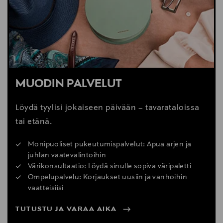
MUODIN PALVELUT
Löydä tyylisi jokaiseen päivään – tavarataloissa
tai etänä.
Monipuoliset pukeutumispalvelut: Apua arjen ja
juhlan vaatevalintoihin
Värikonsultaatio: Löydä sinulle sopiva väripaletti
Ompelupalvelu: Korjaukset uusiin ja vanhoihin
vaatteisiisi
TUTUSTU JA VARAA AIKA