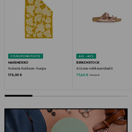
Avainsanat
tupsupipo, vauvan pipo, merinovilla, lämmin pipo,
Gugguu, ulkoilupipo, merinomyssy, ribbineulepipo
ETUKUPONKITUOTE
ALE –40%
MARIMEKKO
BIRKENSTOCK
Kukasta Kukkaan -huopa
Arizona-nahkasandaalit
Original Price
Discounted Price
Original Price
179,00 €
77,40 €
130,00 €