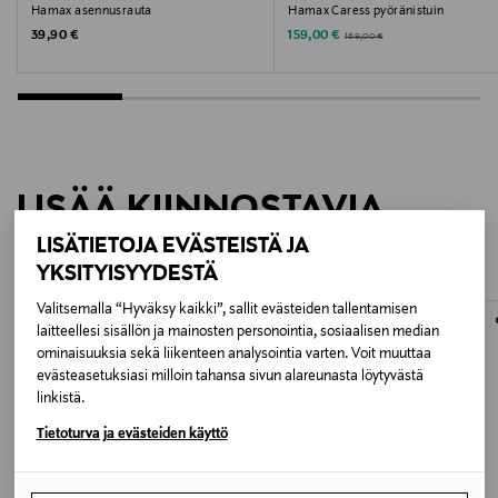
kulkevat vaijerit. Tavaratelineen max. leveys saa
Hamax asennusrauta
Hamax Caress pyöränistuin
olla 155 mm.
Original Price
Discounted Price
Original Price
39,90 €
159,00 €
169,00 €
Lisätietoja:
Ikä: alk. 9kk
Painoraja: 22 kg
LISÄÄ KIINNOSTAVIA
TUOTTEITA
LISÄTIETOJA EVÄSTEISTÄ JA
YKSITYISYYDESTÄ
Valitsemalla “Hyväksy kaikki”, sallit evästeiden tallentamisen
ONLINE EXCLUSIVE
ONLINE EXCLUSIVE
laitteellesi sisällön ja mainosten personointia, sosiaalisen median
ominaisuuksia sekä liikenteen analysointia varten. Voit muuttaa
evästeasetuksiasi milloin tahansa sivun alareunasta löytyvästä
linkistä.
Tietoturva ja evästeiden käyttö