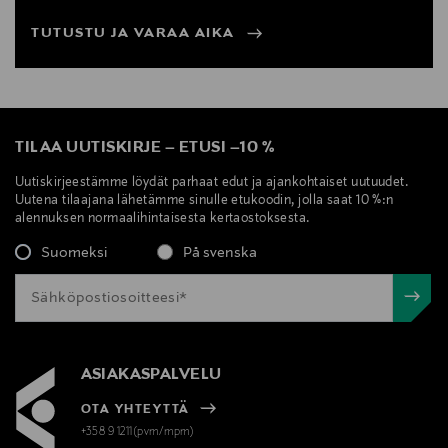
TUTUSTU JA VARAA AIKA
TILAA UUTISKIRJE
–
ETUSI
–
10 %
Uutiskirjeestämme löydät parhaat edut ja ajankohtaiset uutuudet.
Uutena tilaajana lähetämme sinulle etukoodin, jolla saat 10 %:n
alennuksen normaalihintaisesta kertaostoksesta.
Suomeksi
På svenska
ASIAKASPALVELU
OTA YHTEYTTÄ
+358 9 1211(pvm/mpm)