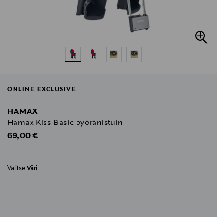
ONLINE EXCLUSIVE
HAMAX
Hamax Kiss Basic pyöränistuin
Original Price
69,00 €
Valitse
Väri
null
null