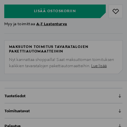
LISÄÄ OSTOSKORIIN
Myy ja toimittaa
A-T Lastenturva
MAKSUTON TOIMITUS TAVARATALOJEN
PAKETTIAUTOMAATTEIHIN
Nyt kannattaa shoppailla! Saat maksuttoman toimituksen
kaikkien tavaratalojen pakettiautomaatteihin.
Lue lisää
Tuotetiedot
Toimitustavat
Hamax Kiss -pyöränistuin on laadukas polkupyörän
turvaistuin perusmallia haluavalle. Hamax on
Toimitus postiin tai noutopisteeseen
laadukas polkupyörän turvaistuinvalmistaja, jonka
Palautus