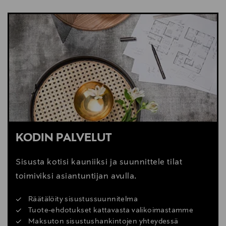
NÄYTÄ VÄHEMMÄN
KATSO SISUSTUSVINKIT
KODIN PALVELUT
Sisusta kotisi kauniiksi ja suunnittele tilat
toimiviksi asiantuntijan avulla.
Räätälöity sisustussuunnitelma
Tuote-ehdotukset kattavasta valikoimastamme
Maksuton sisustushankintojen yhteydessä