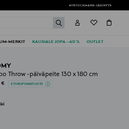
MYSTOCKMANN-JÄSENYYS
label.header.go
UM-MERKIT
KAUSIALE JOPA –40 %
OUTLET
OMY
o Throw -päiväpeite 130 x 180 cm
al Price
 €
ETUKUPONKITUOTE
äri