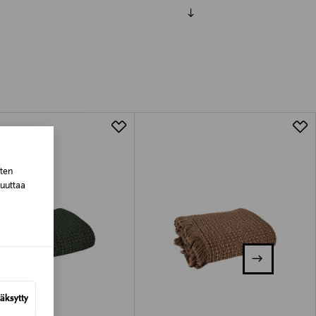
luessa tuotteen vastaanottamisesta.
tuotteen koosta riippuen
lla valittuun osoitteeseen.
sten
muuttaa
äksytty