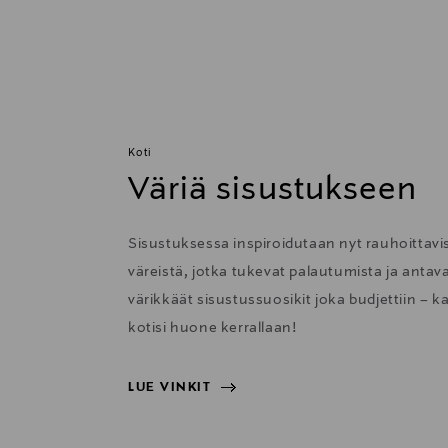
Koti
Väriä sisustukseen
Sisustuksessa inspiroidutaan nyt rauhoittavis
väreistä, jotka tukevat palautumista ja anta
värikkäät sisustussuosikit joka budjettiin – k
kotisi huone kerrallaan!
LUE VINKIT