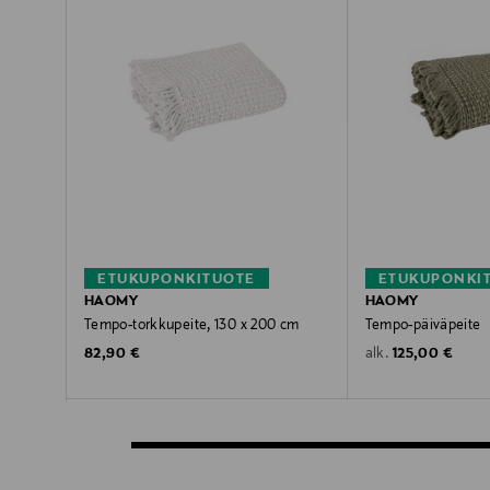
ETUKUPONKITUOTE
ETUKUPONKI
HAOMY
HAOMY
Tempo-torkkupeite, 130 x 200 cm
Tempo-päiväpeite
Original Price
Original Price
82,90 €
125,00 €
alk.