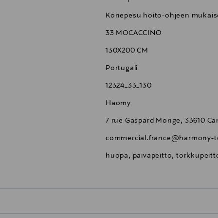
Konepesu hoito-ohjeen mukaise
33 MOCACCINO
130X200 CM
Portugali
12324_33_130
Haomy
7 rue Gaspard Monge, 33610 Ca
commercial.france@harmony-tex
huopa, päiväpeitto, torkkupeitto