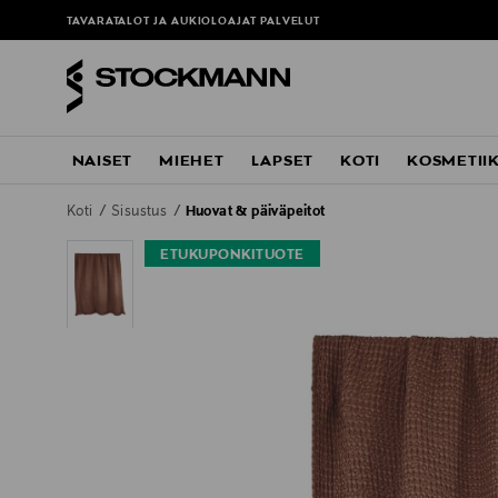
TAVARATALOT JA AUKIOLOAJAT
PALVELUT
NAISET
MIEHET
LAPSET
KOTI
KOSMETII
Koti
Sisustus
Huovat & päiväpeitot
ETUKUPONKITUOTE