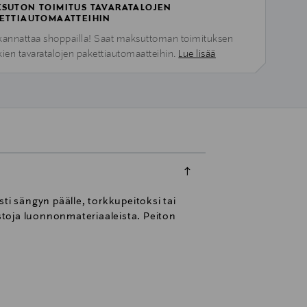
SUTON TOIMITUS TAVARATALOJEN
ETTIAUTOMAATTEIHIN
kannattaa shoppailla! Saat maksuttoman toimituksen
kien tavaratalojen pakettiautomaatteihin.
Lue lisää
i sängyn päälle, torkkupeitoksi tai
stoja luonnonmateriaaleista. Peiton