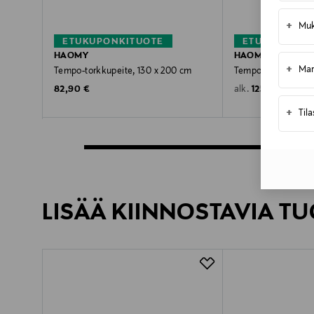
+
Muk
ETUKUPONKITUOTE
ETUKUPONKI
HAOMY
HAOMY
+
Mar
Tempo-torkkupeite, 130 x 200 cm
Tempo-päiväpeite
Original Price
Original Price
82,90 €
125,00 €
alk.
+
Til
LISÄÄ KIINNOSTAVIA TU