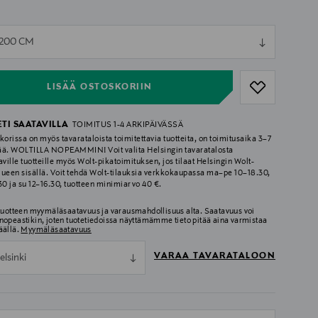
ull
X200 CM
ull
LISÄÄ OSTOSKORIIN
ETI SAATAVILLA
TOIMITUS 1-4 ARKIPÄIVÄSSÄ
korissa on myös tavarataloista toimitettavia tuotteita, on toimitusaika 3–7
ää. WOLTILLA NOPEAMMIN! Voit valita Helsingin tavaratalosta
aville tuotteille myös Wolt-pikatoimituksen, jos tilaat Helsingin Wolt-
lueen sisällä. Voit tehdä Wolt-tilauksia verkkokaupassa ma–pe 10–18.30,
.30 ja su 12–16.30, tuotteen minimiarvo 40 €.
 tuotteen myymäläsaatavuus ja varausmahdollisuus alta. Saatavuus voi
nopeastikin, joten tuotetiedoissa näyttämämme tieto pitää aina varmistaa
äällä.
Myymäläsaatavuus
VARAA TAVARATALOON
elsinki