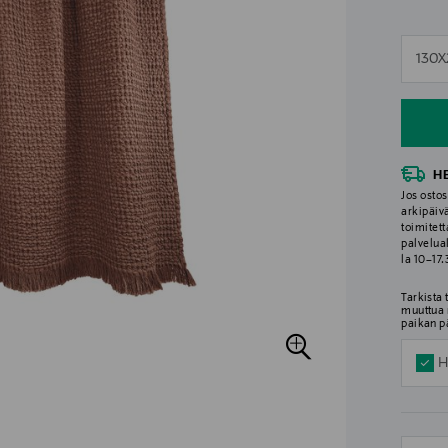
n
130
n
H
Jos ostos
arkipäiv
toimitett
palvelua
la 10–17
Tarkista
muuttua 
paikan p
H