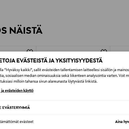
0,00 €
inen tilaukseesi. Voit palauttaa tilaamasi tuotteen 30 vuorokauden ku
0,00 € – 4,90 €
rvitse ilmoittaa palautuksesta etukäteen.
ÖS NÄISTÄ
7,90 €–50,00 € kuljetusyhtiöstä ja 
Alk. 6,90 €, kun toimitus on saatavi
IETOJA EVÄSTEISTÄ JA YKSITYISYYDESTÄ
la “Hyväksy kaikki”, sallit evästeiden tallentamisen laitteellesi sisällön ja maino
tia, sosiaalisen median ominaisuuksia sekä liikenteen analysointia varten. Voit 
uksiasi milloin tahansa sivun alareunasta löytyvästä linkistä.
 ja evästeiden käyttö
SE EVÄSTERYHMIÄ
ttämättömät evästeet
Aina hyv