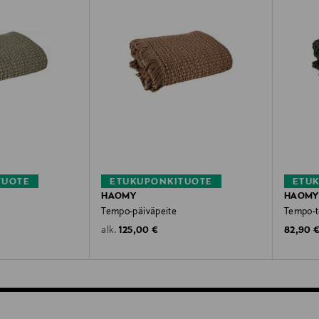
TUOTE
ETUKUPONKITUOTE
ETU
HAOMY
HAOMY
Tempo-päiväpeite
Tempo-t
Original Price
Original
125,00 €
82,90 
alk.