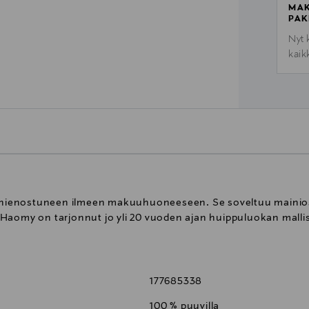
MAK
PAK
Nyt 
kaik
o hienostuneen ilmeen makuuhuoneeseen. Se soveltuu mainiost
Haomy on tarjonnut jo yli 20 vuoden ajan huippuluokan malli
177685338
100 % puuvilla