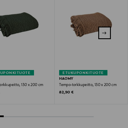
KUPONKITUOTE
ETUKUPONKITUOTE
HAOMY
orkkupeitto, 130 x 200 cm
Tempo-torkkupeitto, 130 x 200 cm
 Price
Original Price
€
82,90 €