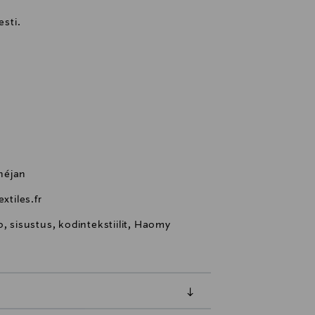
sti.
néjan
tiles.fr
, sisustus, kodintekstiilit, Haomy