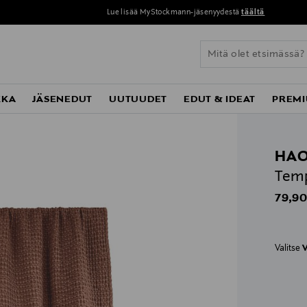
Lue lisää MyStockmann-jäsenyydestä
täältä
KKA
JÄSENEDUT
UUTUUDET
EDUT & IDEAT
PREMI
HA
Temp
Origin
79,90
Valitse
V