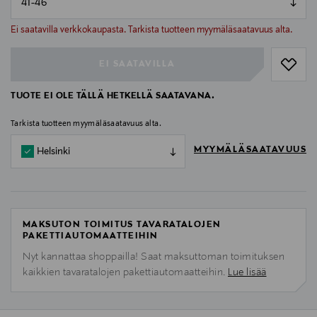
null
null
Ei saatavilla verkkokaupasta. Tarkista tuotteen myymäläsaatavuus alta.
EI SAATAVILLA
TUOTE EI OLE TÄLLÄ HETKELLÄ SAATAVANA.
Tarkista tuotteen myymäläsaatavuus alta.
MYYMÄLÄSAATAVUUS
Helsinki
MAKSUTON TOIMITUS TAVARATALOJEN
PAKETTIAUTOMAATTEIHIN
Nyt kannattaa shoppailla! Saat maksuttoman toimituksen
kaikkien tavaratalojen pakettiautomaatteihin.
Lue lisää