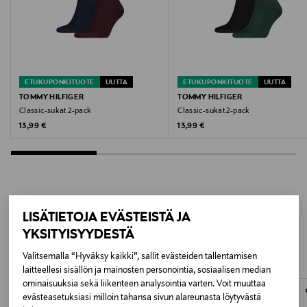
Väri
1000 WHITE
Koko
ETUKUPONKITUOTE
UUTTA
ETUKUPONKITUOTE
UUTTA
TOMMY HILFIGER
TOMMY HILFIGER
41-46
Classic-sukat 2-pack
Classic-sukat 2-pack
Original Price
Original Price
13,99 €
13,99 €
Valmistusmaa
Turkki
Valmistajan tuotenumero
LISÄÄ KIINNOSTAVIA
LISÄTIETOJA EVÄSTEISTÄ JA
P004531
YKSITYISYYDESTÄ
TUOTTEITA
Valmistaja
Valitsemalla “Hyväksy kaikki”, sallit evästeiden tallentamisen
laitteellesi sisällön ja mainosten personointia, sosiaalisen median
ROGUE AGENCY OY
ominaisuuksia sekä liikenteen analysointia varten. Voit muuttaa
evästeasetuksiasi milloin tahansa sivun alareunasta löytyvästä