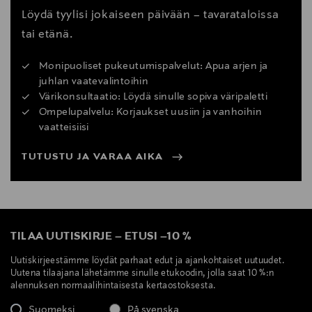
Löydä tyylisi jokaiseen päivään – tavarataloissa
tai etänä.
Monipuoliset pukeutumispalvelut: Apua arjen ja
juhlan vaatevalintoihin
Värikonsultaatio: Löydä sinulle sopiva väripaletti
Ompelupalvelu: Korjaukset uusiin ja vanhoihin
vaatteisiisi
TUTUSTU JA VARAA AIKA
TILAA UUTISKIRJE
–
ETUSI
–
10 %
Uutiskirjeestämme löydät parhaat edut ja ajankohtaiset uutuudet.
Uutena tilaajana lähetämme sinulle etukoodin, jolla saat 10 %:n
alennuksen normaalihintaisesta kertaostoksesta.
Suomeksi
På svenska