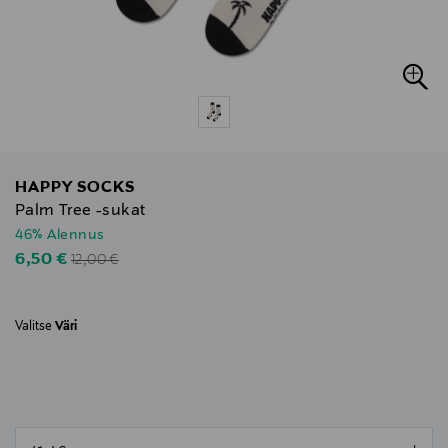
HAPPY SOCKS
Palm Tree -sukat
46% Alennus
Original Price
Discounted Price
6,50 €
12,00 €
Valitse
Väri