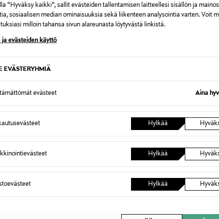
la “Hyväksy kaikki”, sallit evästeiden tallentamisen laitteellesi sisällön ja maino
tia, sosiaalisen median ominaisuuksia sekä liikenteen analysointia varten. Voit 
uksiasi milloin tahansa sivun alareunasta löytyvästä linkistä.
 ja evästeiden käyttö
HASBRO GAMING
HASBR
Y For Sore
TRIVIAL PURSUIT Drop Triviapeli
HASBRO L
SE EVÄSTERYHMIÄ
(suomenkielinen)
(suomen
Original Price
Original
34,99 €
44,99 
ttämättömät evästeet
Aina hyv
autusevästeet
Hylkää
Hyväk
kkinointievästeet
Hylkää
Hyväk
OTTEITA
astoevästeet
Hylkää
Hyväk
ONLIN