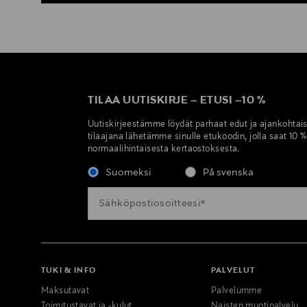
TILAA UUTISKIRJE
–
ETUSI
–
10 %
Uutiskirjeestämme löydät parhaat edut ja ajankohtai
tilaajana lähetämme sinulle etukoodin, jolla saat 10 
normaalihintaisesta kertaostoksesta.
Suomeksi
På svenska
TUKI & INFO
PALVELUT
Maksutavat
Palvelumme
Toimitustavat ja -kulut
Naisten muotipalvelu