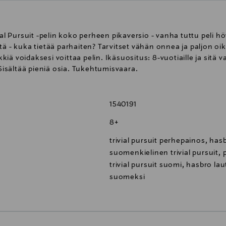
al Pursuit -pelin koko perheen pikaversio - vanha tuttu peli höy
tä - kuka tietää parhaiten? Tarvitset vähän onnea ja paljon oi
ä voidaksesi voittaa pelin. Ikäsuositus: 8-vuotiaille ja sitä v
 Sisältää pieniä osia. Tukehtumisvaara.
1540191
8+
trivial pursuit perhepainos, hasb
suomenkielinen trivial pursuit, pe
trivial pursuit suomi, hasbro laut
suomeksi