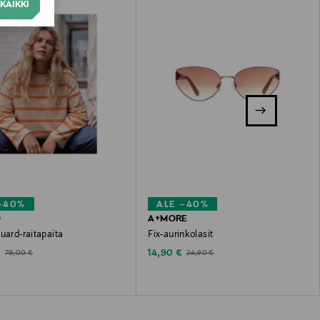
KAIKKI
–40%
ALE –40%
O
A+MORE
uard-raitapaita
Fix-aurinkolasit
ted Price
Discounted Price
Original Price
Original Price
€
14,90 €
79,00 €
24,90 €