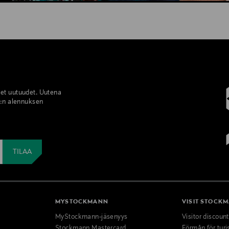
set uutuudet. Uutena
%:n alennuksen
MYSTOCKMANN
VISIT STOCK
MyStockmann-jäsenyys
Visitor discoun
Stockmann Mastercard
Förmån för turi