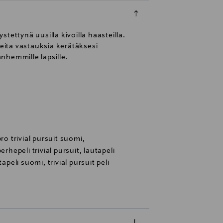
stettynä uusilla kivoilla haasteilla.
keita vastauksia kerätäksesi
anhemmille lapsille.
ro trivial pursuit suomi,
rhepeli trivial pursuit, lautapeli
apeli suomi, trivial pursuit peli