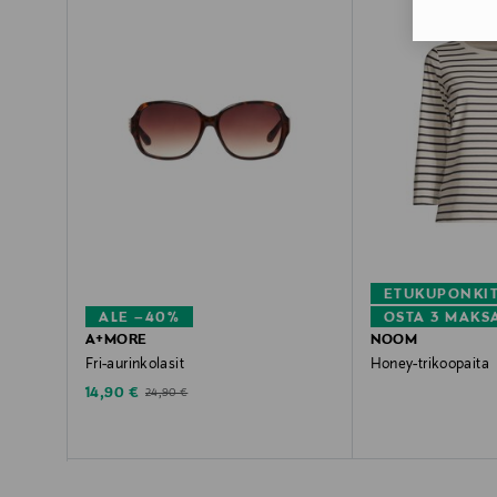
ETUKUPONKI
ALE –40%
OSTA 3 MAKS
A+MORE
NOOM
Fri-aurinkolasit
Honey-trikoopaita
Discounted Price
Original Price
Original Price
14,90 €
24,90 €