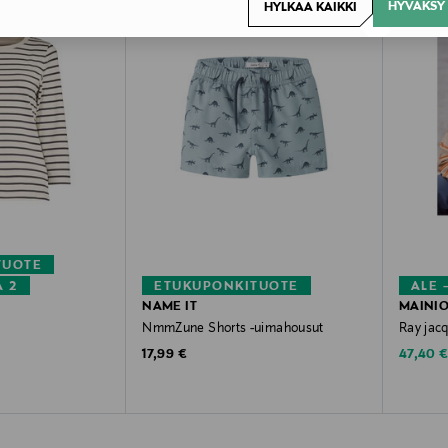
HYVÄKSY 
HYLKÄÄ KAIKKI
TUOTE
A 2
ETUKUPONKITUOTE
ALE 
NAME IT
MAINI
NmmZune Shorts -uimahousut
Ray jacq
Original Price
Discoun
17,99 €
47,40 