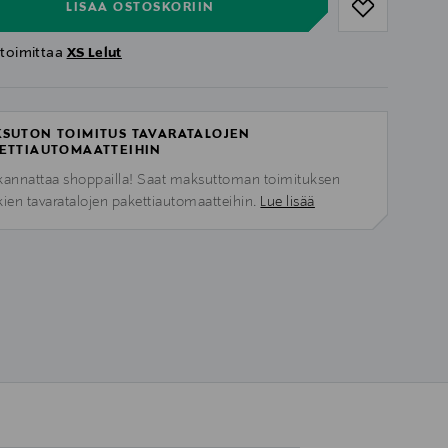
LISÄÄ OSTOSKORIIN
 toimittaa
XS Lelut
SUTON TOIMITUS TAVARATALOJEN
ETTIAUTOMAATTEIHIN
kannattaa shoppailla! Saat maksuttoman toimituksen
kien tavaratalojen pakettiautomaatteihin.
Lue lisää