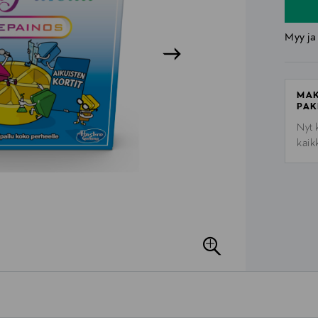
Myy ja
MAK
PAK
Nyt 
kaik