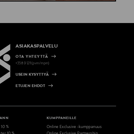
ASIAKASPALVELU
OTA YHTEYTTÄ
+358 9 1211(pvm/mpm)
USEIN KYSYTTYÄ
ETUJEN EHDOT
MANN
KUMPPANEILLE
t 10 %
Online Exclusive -kumppanuus
ster 10 %
Online Exclusive Partnership