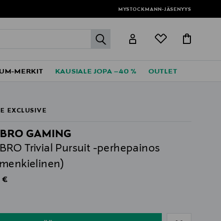
MYSTOCKMANN-JÄSENYYS
label.header.go
UM-MERKIT
KAUSIALE JOPA –40 %
OUTLET
E EXCLUSIVE
BRO GAMING
RO Trivial Pursuit -perhepainos
menkielinen)
al Price
 €
ull
ull