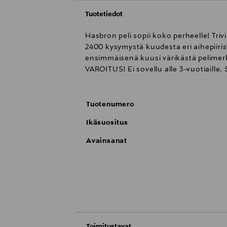
Tuotetiedot
Hasbron peli sopii koko perheelle! Trivi
2400 kysymystä kuudesta eri aihepiiris
ensimmäisenä kuusi värikästä pelimerkki
VAROITUS! Ei sovellu alle 3-vuotiaille.
Tuotenumero
Ikäsuositus
Avainsanat
Toimitustavat