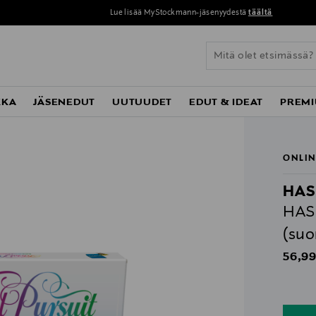
Lue lisää MyStockmann-jäsenyydestä
täältä
KKA
JÄSENEDUT
UUTUUDET
EDUT & IDEAT
PREMI
ONLIN
HAS
HASB
(suo
Origin
56,99
n
n