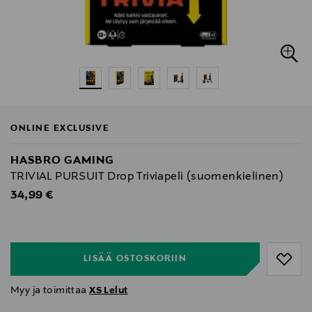
ONLINE EXCLUSIVE
HASBRO GAMING
TRIVIAL PURSUIT Drop Triviapeli (suomenkielinen)
Original Price
34,99 €
null
null
LISÄÄ OSTOSKORIIN
Myy ja toimittaa
XS Lelut