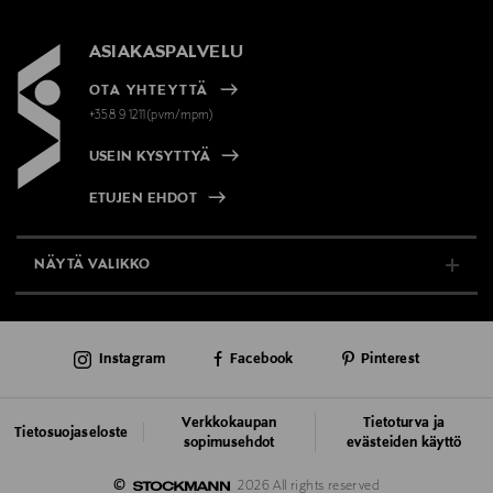
ASIAKASPALVELU
OTA YHTEYTTÄ
+358 9 1211(pvm/mpm)
USEIN KYSYTTYÄ
ETUJEN EHDOT
NÄYTÄ VALIKKO
TUKI & INFO
Instagram
Facebook
Pinterest
AJANKOHTAISTA
PALVELUT
Verkkokaupan
Tietoturva ja
Tietosuojaseloste
sopimusehdot
evästeiden käyttö
VASTUULLISUUS
©
2026 All rights reserved