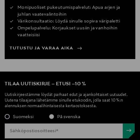
Monipuoliset pukeutumispalvelut: Apua arjen ja
juhlan vaatevalintoihin
Värikonsultaatio: Löydä sinulle sopiva väripaletti
Ompelupalvelu: Korjaukset uusiin ja vanhoihin
vaatteisiisi
TUTUSTU JA VARAA AIKA
TILAA UUTISKIRJE
–
ETUSI
–
10 %
Uutiskirjeestämme löydät parhaat edut ja ajankohtaiset uutuudet.
Uutena tilaajana lähetämme sinulle etukoodin, jolla saat 10 %:n
alennuksen normaalihintaisesta kertaostoksesta.
Suomeksi
På svenska