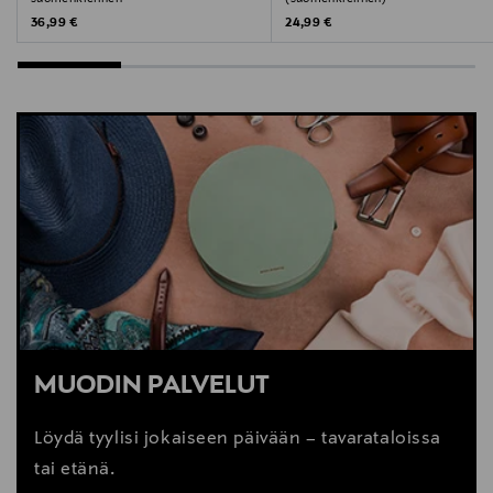
Original Price
Original Price
36,99 €
24,99 €
MUODIN PALVELUT
Löydä tyylisi jokaiseen päivään – tavarataloissa
tai etänä.