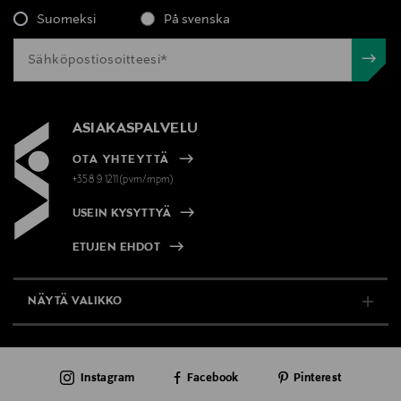
Suomeksi
På svenska
ASIAKASPALVELU
OTA YHTEYTTÄ
+358 9 1211(pvm/mpm)
USEIN KYSYTTYÄ
ETUJEN EHDOT
NÄYTÄ VALIKKO
TUKI & INFO
Instagram
Facebook
Pinterest
AJANKOHTAISTA