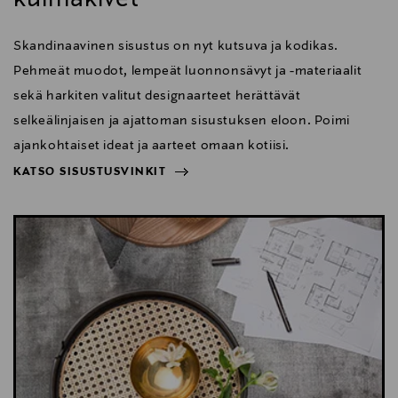
Skandinaavinen sisustus on nyt kutsuva ja kodikas.
Pehmeät muodot, lempeät luonnonsävyt ja -materiaalit
sekä harkiten valitut designaarteet herättävät
selkeälinjaisen ja ajattoman sisustuksen eloon. Poimi
ajankohtaiset ideat ja aarteet omaan kotiisi.
KATSO SISUSTUSVINKIT
NÄYTÄ VÄHEMMÄN
KATSO SISUSTUSVINKIT