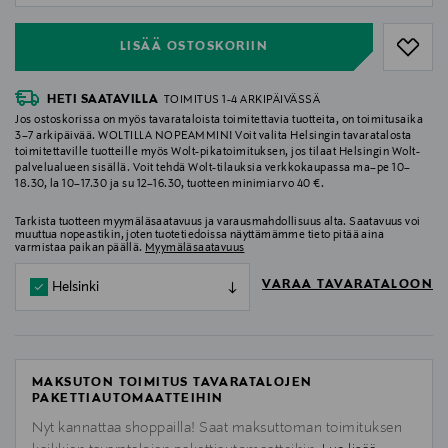
LISÄÄ OSTOSKORIIN
HETI SAATAVILLA
TOIMITUS 1-4 ARKIPÄIVÄSSÄ
Jos ostoskorissa on myös tavarataloista toimitettavia tuotteita, on toimitusaika
3–7 arkipäivää. WOLTILLA NOPEAMMIN! Voit valita Helsingin tavaratalosta
toimitettaville tuotteille myös Wolt-pikatoimituksen, jos tilaat Helsingin Wolt-
palvelualueen sisällä. Voit tehdä Wolt-tilauksia verkkokaupassa ma–pe 10–
18.30, la 10–17.30 ja su 12–16.30, tuotteen minimiarvo 40 €.
Tarkista tuotteen myymäläsaatavuus ja varausmahdollisuus alta. Saatavuus voi
muuttua nopeastikin, joten tuotetiedoissa näyttämämme tieto pitää aina
varmistaa paikan päällä.
Myymäläsaatavuus
VARAA TAVARATALOON
Helsinki
MAKSUTON TOIMITUS TAVARATALOJEN
PAKETTIAUTOMAATTEIHIN
Nyt kannattaa shoppailla! Saat maksuttoman toimituksen