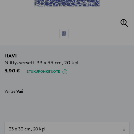
HAVI
Niitty-servetti 33 x 33 cm, 20 kpl
Original Price
3,90 €
ETUKUPONKITUOTE
Valitse
Väri
null
null