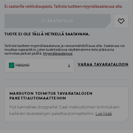
null
Ei saatavilla verkkokaupasta. Tarkista tuotteen myymäläsaatavuus alta.
EI SAATAVILLA
TUOTE EI OLE TÄLLÄ HETKELLÄ SAATAVANA.
Tarkista tuotteen myymäläsaatavuus ja varausmahdollisuus alta. Saatavuus voi
muuttua nopeastikin, joten tuotetiedoissa näyttämämme tieto pitää aina
varmistaa paikan päällä.
Myymäläsaatavuus
VARAA TAVARATALOON
Helsinki
MAKSUTON TOIMITUS TAVARATALOJEN
PAKETTIAUTOMAATTEIHIN
Nyt kannattaa shoppailla! Saat maksuttoman toimituksen
kaikkien tavaratalojen pakettiautomaatteihin.
Lue lisää