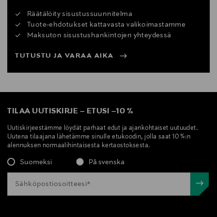
Räätälöity sisustussuunnitelma
Tuote-ehdotukset kattavasta valikoimastamme
Maksuton sisustushankintojen yhteydessä
TUTUSTU JA VARAA AIKA
TILAA UUTISKIRJE
–
ETUSI
–
10 %
Uutiskirjeestämme löydät parhaat edut ja ajankohtaiset uutuudet.
Uutena tilaajana lähetämme sinulle etukoodin, jolla saat 10 %:n
alennuksen normaalihintaisesta kertaostoksesta.
Suomeksi
På svenska