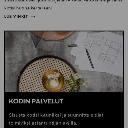
sisustussuosikit joka budjettiin – katso vinkkimme ja väritä
kotisi huone kerrallaan!
LUE VINKIT
NÄYTÄ VÄHEMMÄN
LUE VINKIT
KODIN PALVELUT
Sisusta kotisi kauniiksi ja suunnittele tilat
toimiviksi asiantuntijan avulla.