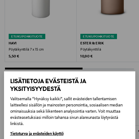
LINEN
Koko
No size
ETUKUPONKITUOTE
ETUKUPONKITUOTE
Valmistusmaa
HAVI
ESTER & ERIK
Pöytäkynttilä 7 x 15 cm
Pöytäkynttilä
Suomi
Original Price
Original Price
5,50 €
10,90 €
Valmistajan tuotenumero
72334
LISÄTIETOJA EVÄSTEISTÄ JA
YKSITYISYYDESTÄ
Valmistaja
LISÄÄ KIINNOSTAVIA
Valitsemalla “Hyväksy kaikki”, sallit evästeiden tallentamisen
Havi Oy
laitteellesi sisällön ja mainosten personointia, sosiaalisen median
TUOTTEITA
ominaisuuksia sekä liikenteen analysointia varten. Voit muuttaa
Valmistajan osoite
evästeasetuksiasi milloin tahansa sivun alareunasta löytyvästä
linkistä.
Olarinluoma 7, 02200 Espoo, Finland
Tietoturva ja evästeiden käyttö