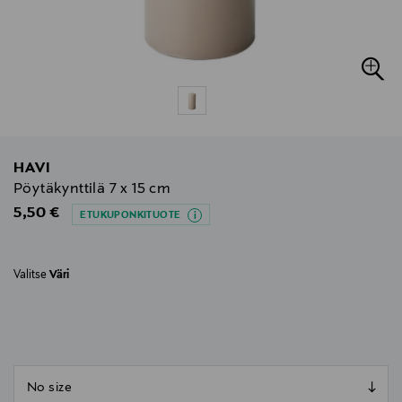
HAVI
Pöytäkynttilä 7 x 15 cm
Original Price
5,50 €
ETUKUPONKITUOTE
Valitse
Väri
null