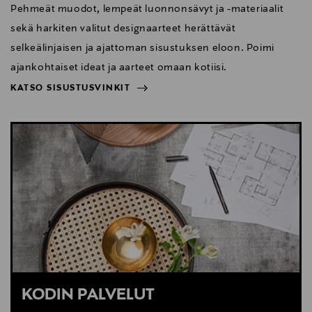
Pehmeät muodot, lempeät luonnonsävyt ja -materiaalit
sekä harkiten valitut designaarteet herättävät
selkeälinjaisen ja ajattoman sisustuksen eloon. Poimi
ajankohtaiset ideat ja aarteet omaan kotiisi.
KATSO SISUSTUSVINKIT
NÄYTÄ VÄHEMMÄN
KATSO SISUSTUSVINKIT
KODIN PALVELUT