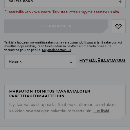
null
null
Ei saatavilla verkkokaupasta. Tarkista tuotteen myymäläsaatavuus alta.
EI SAATAVILLA
Tarkista tuotteen myymäläsaatavuus ja varausmahdollisuus alta. Saatavuus voi
muuttua nopeastikin, joten tuotetiedoissa näyttämämme tieto pitää aina
varmistaa paikan päällä.
Myymäläsaatavuus
MYYMÄLÄSAATAVUUS
Helsinki
MAKSUTON TOIMITUS TAVARATALOJEN
PAKETTIAUTOMAATTEIHIN
Nyt kannattaa shoppailla! Saat maksuttoman toimituksen
kaikkien tavaratalojen pakettiautomaatteihin.
Lue lisää