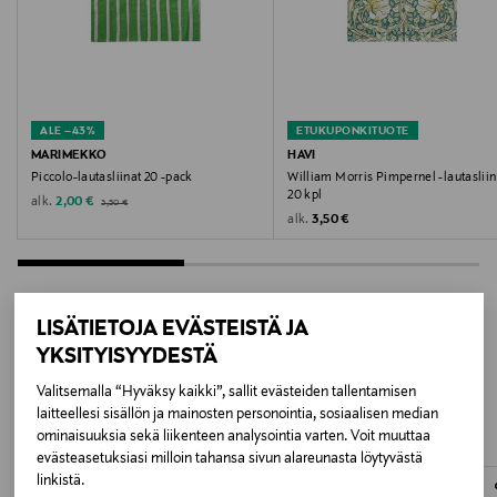
Suomi
Valmistajan tuotenumero
040025
ALE –43%
ETUKUPONKITUOTE
Valmistaja
MARIMEKKO
HAVI
Piccolo-lautasliinat 20 -pack
William Morris Pimpernel -lautasliin
Havi Oy
20 kpl
Original Price
Discounted Price
alk.
2,00 €
3,50 €
Original Price
alk.
3,50 €
Valmistajan osoite
Olarinluoma 7, 02200 Espoo, Finland
LISÄTIETOJA EVÄSTEISTÄ JA
Digitaalinen osoite
YKSITYISYYDESTÄ
LISÄÄ KIINNOSTAVIA
asiakaspalvelu@havi.fi
Valitsemalla “Hyväksy kaikki”, sallit evästeiden tallentamisen
TUOTTEITA
laitteellesi sisällön ja mainosten personointia, sosiaalisen median
Avainsanat
ominaisuuksia sekä liikenteen analysointia varten. Voit muuttaa
lautasliina, servietit, paperilautasliina, Havi
evästeasetuksiasi milloin tahansa sivun alareunasta löytyvästä
linkistä.