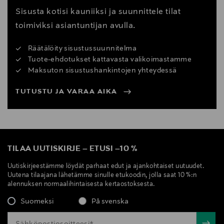
Sisusta kotisi kauniiksi ja suunnittele tilat
toimiviksi asiantuntijan avulla.
Räätälöity sisustussuunnitelma
Tuote-ehdotukset kattavasta valikoimastamme
Maksuton sisustushankintojen yhteydessä
TUTUSTU JA VARAA AIKA
TILAA UUTISKIRJE
–
ETUSI
–
10 %
Uutiskirjeestämme löydät parhaat edut ja ajankohtaiset uutuudet.
Uutena tilaajana lähetämme sinulle etukoodin, jolla saat 10 %:n
alennuksen normaalihintaisesta kertaostoksesta.
Suomeksi
På svenska