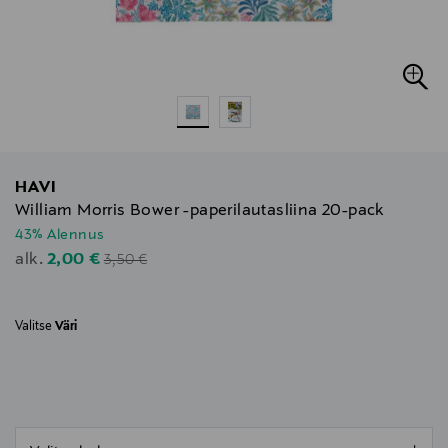
HAVI
William Morris Bower -paperilautasliina 20-pack
43% Alennus
Original Price
Discounted Price
2,00 €
alk.
3,50 €
Valitse
Väri