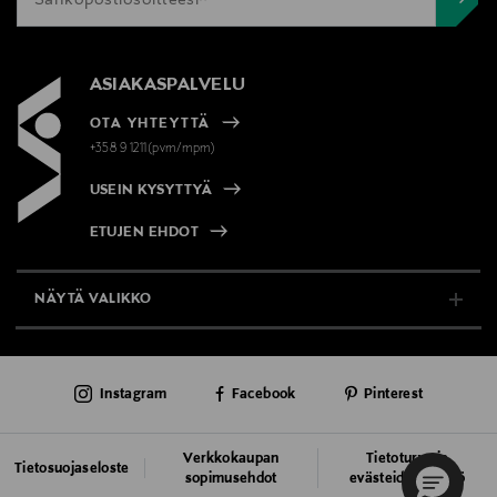
ASIAKASPALVELU
OTA YHTEYTTÄ
+358 9 1211(pvm/mpm)
USEIN KYSYTTYÄ
ETUJEN EHDOT
NÄYTÄ VALIKKO
TUKI & INFO
Instagram
Facebook
Pinterest
AJANKOHTAISTA
PALVELUT
Verkkokaupan
Tietoturva ja
Tietosuojaseloste
sopimusehdot
evästeiden käyttö