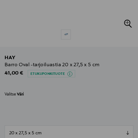
HAY
Barro Oval -tarjoiluastia 20 x 27,5 x 5 cm
Original Price
41,00 €
ETUKUPONKITUOTE
Valitse
Väri
null
null