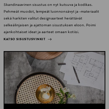
Skandinaavinen sisustus on nyt kutsuva ja kodikas.
Pehmeät muodot, lempeät luonnonsävyt ja -materiaalit
sekä harkiten valitut designaarteet herättävät
selkeälinjaisen ja ajattoman sisustuksen eloon. Poimi
ajankohtaiset ideat ja aarteet omaan kotiisi.
KATSO SISUSTUSVINKIT
NÄYTÄ VÄHEMMÄN
KATSO SISUSTUSVINKIT