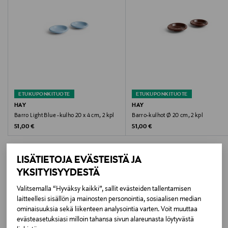
Hoito-ohjeet
Käsinpesu
Kokotiedot
20 x 27,5 x 5 cm
Väri
ETUKUPONKITUOTE
ETUKUPONKITUOTE
HAY
HAY
LIGHT BLUE
Barro Light Blue -kulho 20 x 4 cm, 2 kpl
Barro-kulhot Ø 20 cm, 2 kpl
Original Price
Original Price
51,00 €
51,00 €
Koko
20 x 27,5 x 5 cm
LISÄTIETOJA EVÄSTEISTÄ JA
YKSITYISYYDESTÄ
Valmistusmaa
Valitsemalla “Hyväksy kaikki”, sallit evästeiden tallentamisen
LISÄÄ KIINNOSTAVIA
Portugali
laitteellesi sisällön ja mainosten personointia, sosiaalisen median
ominaisuuksia sekä liikenteen analysointia varten. Voit muuttaa
TUOTTEITA
Valmistajan tuotenumero
evästeasetuksiasi milloin tahansa sivun alareunasta löytyvästä