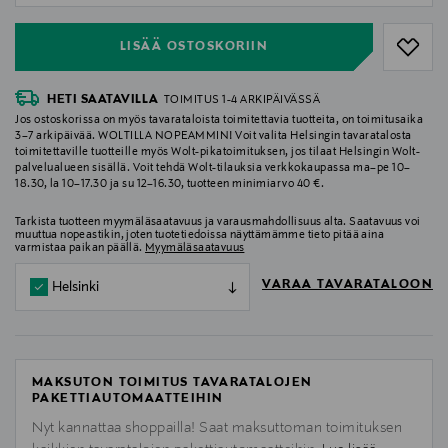
LISÄÄ OSTOSKORIIN
HETI SAATAVILLA
TOIMITUS 1-4 ARKIPÄIVÄSSÄ
Jos ostoskorissa on myös tavarataloista toimitettavia tuotteita, on toimitusaika
3–7 arkipäivää. WOLTILLA NOPEAMMIN! Voit valita Helsingin tavaratalosta
toimitettaville tuotteille myös Wolt-pikatoimituksen, jos tilaat Helsingin Wolt-
palvelualueen sisällä. Voit tehdä Wolt-tilauksia verkkokaupassa ma–pe 10–
18.30, la 10–17.30 ja su 12–16.30, tuotteen minimiarvo 40 €.
Tarkista tuotteen myymäläsaatavuus ja varausmahdollisuus alta. Saatavuus voi
muuttua nopeastikin, joten tuotetiedoissa näyttämämme tieto pitää aina
varmistaa paikan päällä.
Myymäläsaatavuus
VARAA TAVARATALOON
Helsinki
MAKSUTON TOIMITUS TAVARATALOJEN
PAKETTIAUTOMAATTEIHIN
Nyt kannattaa shoppailla! Saat maksuttoman toimituksen