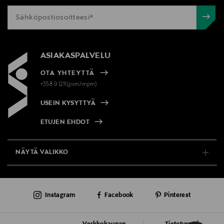
ASIAKASPALVELU
OTA YHTEYTTÄ
+358 9 1211(pvm/mpm)
USEIN KYSYTTYÄ
ETUJEN EHDOT
NÄYTÄ VALIKKO
TUKI & INFO
Instagram
Facebook
Pinterest
AJANKOHTAISTA
PALVELUT