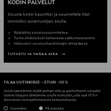
KODIN PALVELUT
Sisusta kotisi kauniiksi ja suunnittele tilat
toimiviksi asiantuntijan avulla.
Räätälöity sisustussuunnitelma
Tuote-ehdotukset kattavasta valikoimastamme
Maksuton sisustushankintojen yhteydessä
TUTUSTU JA VARAA AIKA
TILAA UUTISKIRJE
–
ETUSI
–
10 %
Uutiskirjeestämme löydät parhaat edut ja ajankohtaiset uutuudet.
Uutena tilaajana lähetämme sinulle etukoodin, jolla saat 10 %:n
alennuksen normaalihintaisesta kertaostoksesta.
Suomeksi
På svenska