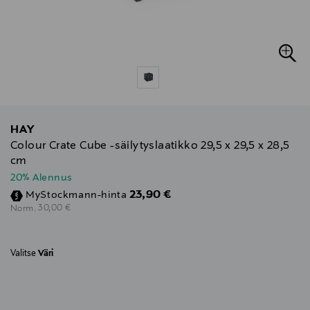
HAY
Colour Crate Cube -säilytyslaatikko 29,5 x 29,5 x 28,5
cm
20% Alennus
Discounted Price
23,90 €
MyStockmann-hinta
Original Price
30,00 €
Norm.
Valitse
Väri