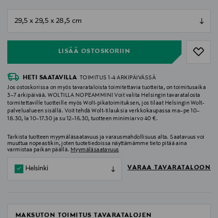
null
null
LISÄÄ OSTOSKORIIN
HETI SAATAVILLA
TOIMITUS 1-4 ARKIPÄIVÄSSÄ
Jos ostoskorissa on myös tavarataloista toimitettavia tuotteita, on toimitusaika
3–7 arkipäivää. WOLTILLA NOPEAMMIN! Voit valita Helsingin tavaratalosta
toimitettaville tuotteille myös Wolt-pikatoimituksen, jos tilaat Helsingin Wolt-
palvelualueen sisällä. Voit tehdä Wolt-tilauksia verkkokaupassa ma–pe 10–
18.30, la 10–17.30 ja su 12–16.30, tuotteen minimiarvo 40 €.
Tarkista tuotteen myymäläsaatavuus ja varausmahdollisuus alta. Saatavuus voi
muuttua nopeastikin, joten tuotetiedoissa näyttämämme tieto pitää aina
varmistaa paikan päällä.
Myymäläsaatavuus
VARAA TAVARATALOON
Helsinki
MAKSUTON TOIMITUS TAVARATALOJEN