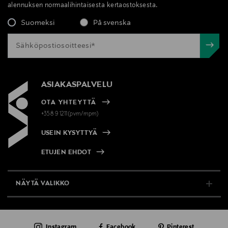
alennuksen normaalihintaisesta kertaostoksesta.
Suomeksi
På svenska
ASIAKASPALVELU
OTA YHTEYTTÄ
+358 9 1211(pvm/mpm)
USEIN KYSYTTYÄ
ETUJEN EHDOT
NÄYTÄ VALIKKO
TUKI & INFO
Instagram
Facebook
Pinterest