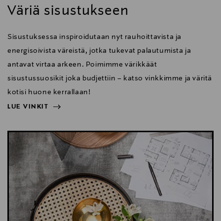
Väriä sisustukseen
Sisustuksessa inspiroidutaan nyt rauhoittavista ja
energisoivista väreistä, jotka tukevat palautumista ja
antavat virtaa arkeen. Poimimme värikkäät
sisustussuosikit joka budjettiin – katso vinkkimme ja väritä
kotisi huone kerrallaan!
LUE VINKIT
NÄYTÄ VÄHEMMÄN
LUE VINKIT