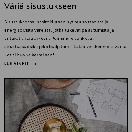
Väriä sisustukseen
Sisustuksessa inspiroidutaan nyt rauhoittavista ja
energisoivista väreistä, jotka tukevat palautumista ja
antavat virtaa arkeen. Poimimme värikkäät
sisustussuosikit joka budjettiin – katso vinkkimme ja väritä
kotisi huone kerrallaan!
LUE VINKIT
NÄYTÄ VÄHEMMÄN
LUE VINKIT