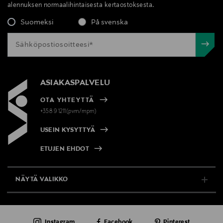
alennuksen normaalihintaisesta kertaostoksesta.
Suomeksi
På svenska
ASIAKASPALVELU
OTA YHTEYTTÄ
+358 9 1211(pvm/mpm)
USEIN KYSYTTYÄ
ETUJEN EHDOT
NÄYTÄ VALIKKO
TUKI & INFO
Instagram
Facebook
Pinterest