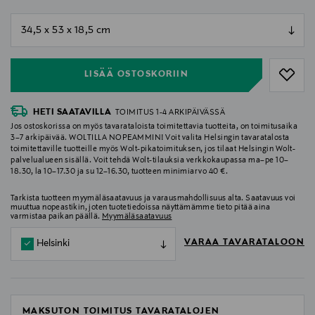
null
null
LISÄÄ OSTOSKORIIN
HETI SAATAVILLA
TOIMITUS 1-4 ARKIPÄIVÄSSÄ
Jos ostoskorissa on myös tavarataloista toimitettavia tuotteita, on toimitusaika
3–7 arkipäivää. WOLTILLA NOPEAMMIN! Voit valita Helsingin tavaratalosta
toimitettaville tuotteille myös Wolt-pikatoimituksen, jos tilaat Helsingin Wolt-
palvelualueen sisällä. Voit tehdä Wolt-tilauksia verkkokaupassa ma–pe 10–
18.30, la 10–17.30 ja su 12–16.30, tuotteen minimiarvo 40 €.
Tarkista tuotteen myymäläsaatavuus ja varausmahdollisuus alta. Saatavuus voi
muuttua nopeastikin, joten tuotetiedoissa näyttämämme tieto pitää aina
varmistaa paikan päällä.
Myymäläsaatavuus
VARAA TAVARATALOON
Helsinki
MAKSUTON TOIMITUS TAVARATALOJEN