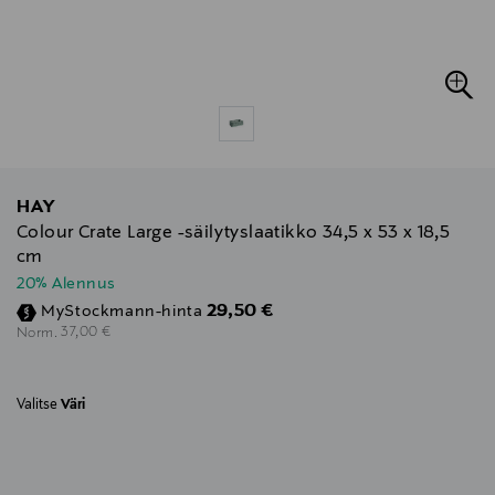
HAY
Colour Crate Large -säilytyslaatikko 34,5 x 53 x 18,5
cm
20% Alennus
Discounted Price
29,50 €
MyStockmann-hinta
Original Price
37,00 €
Norm.
Valitse
Väri