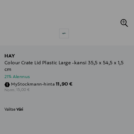
HAY
Colour Crate Lid Plastic Large -kansi 35,5 x 54,5 x 1,5
cm
21% Alennus
Discounted Price
11,90 €
MyStockmann-hinta
Original Price
15,00 €
Norm.
Valitse
Väri