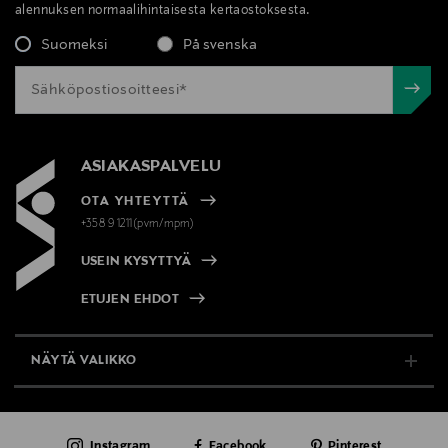
alennuksen normaalihintaisesta kertaostoksesta.
Suomeksi
På svenska
ASIAKASPALVELU
OTA YHTEYTTÄ
+358 9 1211(pvm/mpm)
USEIN KYSYTTYÄ
ETUJEN EHDOT
NÄYTÄ VALIKKO
TUKI & INFO
Instagram
Facebook
Pinterest