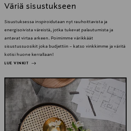
Väriä sisustukseen
Sisustuksessa inspiroidutaan nyt rauhoittavista ja
energisoivista väreistä, jotka tukevat palautumista ja
antavat virtaa arkeen. Poimimme värikkäät
sisustussuosikit joka budjettiin – katso vinkkimme ja väritä
kotisi huone kerrallaan!
LUE VINKIT
NÄYTÄ VÄHEMMÄN
LUE VINKIT