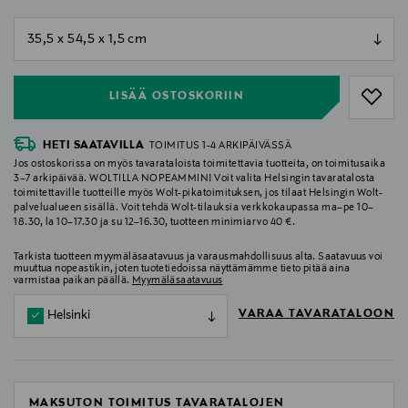
null
null
LISÄÄ OSTOSKORIIN
HETI SAATAVILLA
TOIMITUS 1-4 ARKIPÄIVÄSSÄ
Jos ostoskorissa on myös tavarataloista toimitettavia tuotteita, on toimitusaika
3–7 arkipäivää. WOLTILLA NOPEAMMIN! Voit valita Helsingin tavaratalosta
toimitettaville tuotteille myös Wolt-pikatoimituksen, jos tilaat Helsingin Wolt-
palvelualueen sisällä. Voit tehdä Wolt-tilauksia verkkokaupassa ma–pe 10–
18.30, la 10–17.30 ja su 12–16.30, tuotteen minimiarvo 40 €.
Tarkista tuotteen myymäläsaatavuus ja varausmahdollisuus alta. Saatavuus voi
muuttua nopeastikin, joten tuotetiedoissa näyttämämme tieto pitää aina
varmistaa paikan päällä.
Myymäläsaatavuus
VARAA TAVARATALOON
Helsinki
MAKSUTON TOIMITUS TAVARATALOJEN