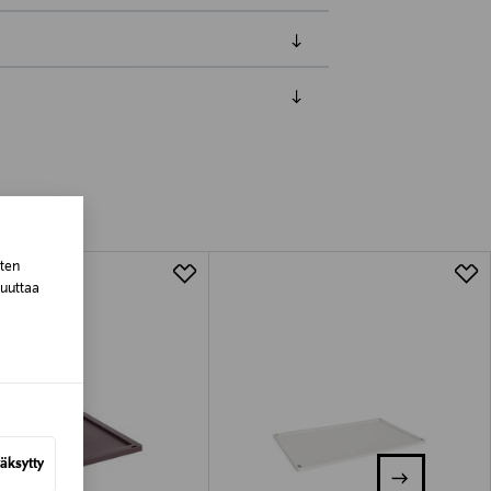
luessa tuotteen vastaanottamisesta.
tuotteen koosta riippuen
lla valittuun osoitteeseen.
sten
muuttaa
äksytty