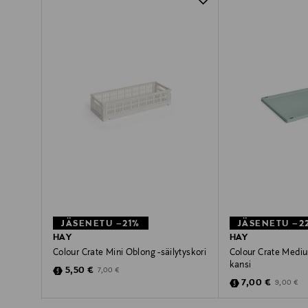
JÄSENETU –21%
JÄSENETU –2
HAY
HAY
Colour Crate Mini Oblong -säilytyskori
Colour Crate Mediu
kansi
Discounted Price
Original Price
5,50 €
7,00 €
Discounted Pric
Original Pr
7,00 €
9,00 €