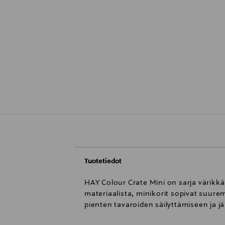
Tuotetiedot
HAY Colour Crate Mini on sarja värikkäi
materiaalista, minikorit sopivat suurem
pienten tavaroiden säilyttämiseen ja jär