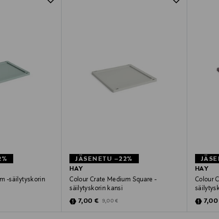
2%
JÄSENETU –22%
JÄSE
HAY
HAY
m -säilytyskorin
Colour Crate Medium Square -
Colour 
säilytyskorin kansi
säilytys
e
Discounted Price
Disco
ice
Original Price
7,00 €
7,00
9,00 €