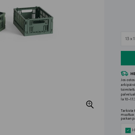
n
13 x 
n
H
Jos ostos
arkipäiv
toimitett
palvelua
la 10–17
Tarkista
muuttua 
paikan p
H