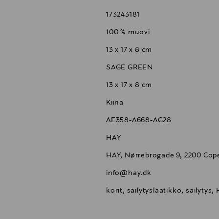
173243181
100 % muovi
13 x 17 x 8 cm
SAGE GREEN
13 x 17 x 8 cm
Kiina
AE358-A668-AG28
HAY
HAY, Nørrebrogade 9, 2200 Co
info@hay.dk
korit, säilytyslaatikko, säilytys,