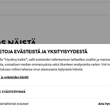
0,00 €
inen tilaukseesi. Voit palauttaa tilaamasi tuotteen 30 vuorokauden ku
0,00 € – 4,90 €
rvitse ilmoittaa palautuksesta etukäteen.
ÖS NÄISTÄ
7,90 €–50,00 € kuljetusyhtiöstä ja 
IETOJA EVÄSTEISTÄ JA YKSITYISYYDESTÄ
Alk. 6,90 €, kun toimitus on saatavi
la “Hyväksy kaikki”, sallit evästeiden tallentamisen laitteellesi sisällön ja maino
tia, sosiaalisen median ominaisuuksia sekä liikenteen analysointia varten. Voit 
uksiasi milloin tahansa sivun alareunasta löytyvästä linkistä.
 ja evästeiden käyttö
SE EVÄSTERYHMIÄ
ttämättömät evästeet
Aina hyv