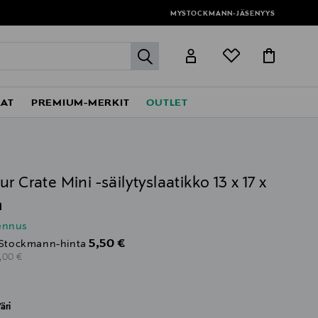
MYSTOCKMANN-JÄSENYYS
label.header.go
EAT
PREMIUM-MERKIT
OUTLET
Y
ur Crate Mini -säilytyslaatikko 13 x 17 x
m
lennus
Discounted Price
5,50 €
Stockmann-hinta
riginal Price
7,00 €
äri