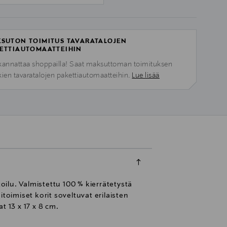
SUTON TOIMITUS TAVARATALOJEN
ETTIAUTOMAATTEIHIN
kannattaa shoppailla! Saat maksuttoman toimituksen
kien tavaratalojen pakettiautomaatteihin.
Lue lisää
oilu. Valmistettu 100 % kierrätetystä
toimiset korit soveltuvat erilaisten
t 13 x 17 x 8 cm.