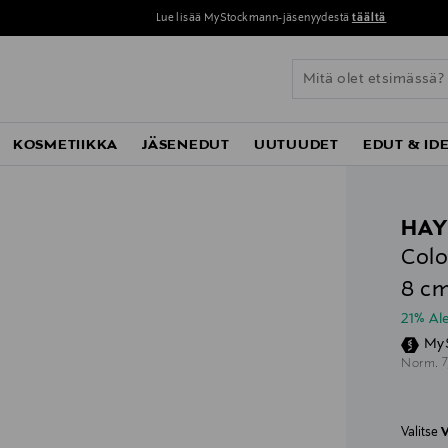
Lue lisää MyStockmann-jäsenyydestä
täältä
KOSMETIIKKA
JÄSENEDUT
UUTUUDET
EDUT & ID
HA
Colo
8 c
21% A
My
O
Norm.
Valitse
V