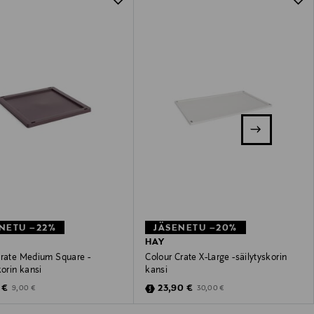
NETU –22%
JÄSENETU –20%
HAY
Crate Medium Square -
Colour Crate X-Large -säilytyskorin
korin kansi
kansi
unted Price
Discounted Price
Original Price
Original Price
 €
23,90 €
9,00 €
30,00 €