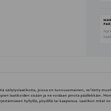
MAK
PAK
Nyt 
kaik
tä säilytyslaatikoita, joissa on tunnusomainen, rei'itetty muot
pien laatikoiden sisään ja ne voidaan pinota päällekkäin. Moni
jestämiseen hyllyillä, pöydillä tai kaapeissa. Laatikon mitat ova