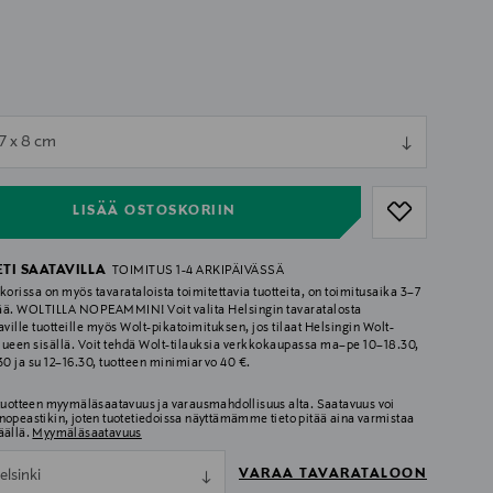
ull
17 x 8 cm
ull
LISÄÄ OSTOSKORIIN
ETI SAATAVILLA
TOIMITUS 1-4 ARKIPÄIVÄSSÄ
korissa on myös tavarataloista toimitettavia tuotteita, on toimitusaika 3–7
ää. WOLTILLA NOPEAMMIN! Voit valita Helsingin tavaratalosta
aville tuotteille myös Wolt-pikatoimituksen, jos tilaat Helsingin Wolt-
lueen sisällä. Voit tehdä Wolt-tilauksia verkkokaupassa ma–pe 10–18.30,
.30 ja su 12–16.30, tuotteen minimiarvo 40 €.
 tuotteen myymäläsaatavuus ja varausmahdollisuus alta. Saatavuus voi
nopeastikin, joten tuotetiedoissa näyttämämme tieto pitää aina varmistaa
äällä.
Myymäläsaatavuus
VARAA TAVARATALOON
elsinki