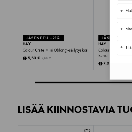
+
Muk
+
Mar
JÄSENETU –21%
JÄSENETU –2
HAY
HAY
+
Til
Colour Crate Mini Oblong -säilytyskori
Colour Crate Mediu
kansi
Discounted Price
Original Price
5,50 €
7,00 €
Discounted Pric
Original Pr
7,00 €
9,00 €
LISÄÄ KIINNOSTAVIA TU