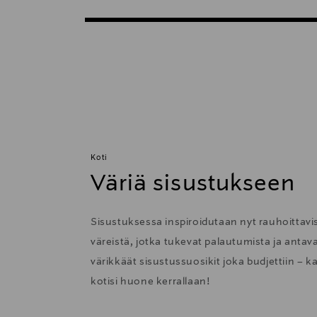
Koti
Väriä sisustukseen
Sisustuksessa inspiroidutaan nyt rauhoittavis
väreistä, jotka tukevat palautumista ja anta
värikkäät sisustussuosikit joka budjettiin – k
kotisi huone kerrallaan!