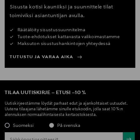
Sisusta kotisi kauniiksi ja suunnittele tilat
toimiviksi asiantuntijan avulla.
Räätälöity sisustussuunnitelma
Tuote-ehdotukset kattavasta valikoimastamme
Maksuton sisustushankintojen yhteydessä
TUTUSTU JA VARAA AIKA
TILAA UUTISKIRJE
–
ETUSI
–
10 %
Uutiskirjeestämme löydät parhaat edut ja ajankohtaiset uutuudet.
Uutena tilaajana lähetämme sinulle etukoodin, jolla saat 10 %:n
alennuksen normaalihintaisesta kertaostoksesta.
Suomeksi
På svenska