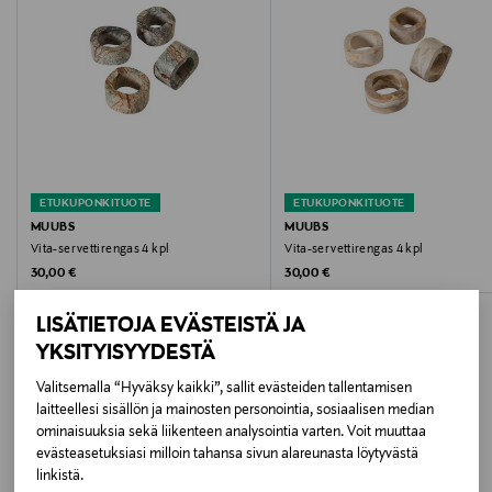
Hoito-ohjeet
Pyyhitään kostealla liinalla. Kuivaa hyvin ennen
käyttöä.
Pituus
43 cm
ETUKUPONKITUOTE
ETUKUPONKITUOTE
MUUBS
MUUBS
Korkeus
Vita-servettirengas 4 kpl
Vita-servettirengas 4 kpl
Original Price
Original Price
30,00 €
30,00 €
23 cm
LISÄTIETOJA EVÄSTEISTÄ JA
Suunnittelija
YKSITYISYYDESTÄ
Muller Van Severen
Valitsemalla “Hyväksy kaikki”, sallit evästeiden tallentamisen
laitteellesi sisällön ja mainosten personointia, sosiaalisen median
LISÄÄ KIINNOSTAVIA
Väri
ominaisuuksia sekä liikenteen analysointia varten. Voit muuttaa
evästeasetuksiasi milloin tahansa sivun alareunasta löytyvästä
TUOTTEITA
MAROON RED
linkistä.