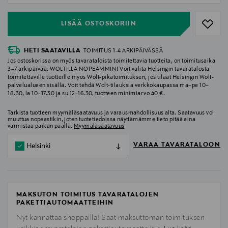
LISÄÄ OSTOSKORIIN
HETI SAATAVILLA
TOIMITUS 1-4 ARKIPÄIVÄSSÄ
Jos ostoskorissa on myös tavarataloista toimitettavia tuotteita, on toimitusaika
3–7 arkipäivää. WOLTILLA NOPEAMMIN! Voit valita Helsingin tavaratalosta
toimitettaville tuotteille myös Wolt-pikatoimituksen, jos tilaat Helsingin Wolt-
palvelualueen sisällä. Voit tehdä Wolt-tilauksia verkkokaupassa ma–pe 10–
18.30, la 10–17.30 ja su 12–16.30, tuotteen minimiarvo 40 €.
Tarkista tuotteen myymäläsaatavuus ja varausmahdollisuus alta. Saatavuus voi
muuttua nopeastikin, joten tuotetiedoissa näyttämämme tieto pitää aina
varmistaa paikan päällä.
Myymäläsaatavuus
VARAA TAVARATALOON
Helsinki
MAKSUTON TOIMITUS TAVARATALOJEN
PAKETTIAUTOMAATTEIHIN
Nyt kannattaa shoppailla! Saat maksuttoman toimituksen