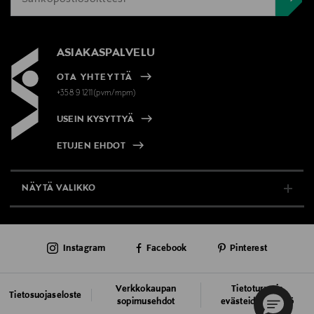
ASIAKASPALVELU
OTA YHTEYTTÄ
+358 9 1211(pvm/mpm)
USEIN KYSYTTYÄ
ETUJEN EHDOT
NÄYTÄ VALIKKO
TUKI & INFO
Instagram
Facebook
Pinterest
AJANKOHTAISTA
PALVELUT
Verkkokaupan
Tietoturva ja
Tietosuojaseloste
sopimusehdot
evästeiden käyttö