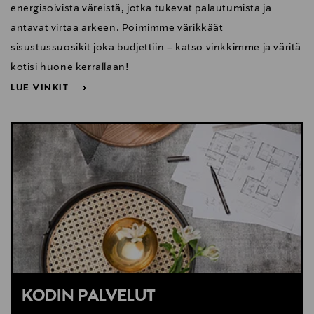
energisoivista väreistä, jotka tukevat palautumista ja
antavat virtaa arkeen. Poimimme värikkäät
sisustussuosikit joka budjettiin – katso vinkkimme ja väritä
kotisi huone kerrallaan!
LUE VINKIT
NÄYTÄ VÄHEMMÄN
LUE VINKIT
KODIN PALVELUT