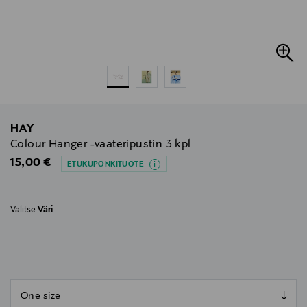
HAY
Colour Hanger -vaateripustin 3 kpl
Original Price
15,00 €
ETUKUPONKITUOTE
Valitse
Väri
null
null