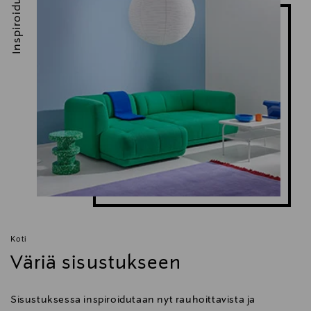
Inspiroidu
info@hay.dk
Avainsanat
vaateripustin, henkari, HAY, Colour Hanger
Koti
Väriä sisustukseen
Sisustuksessa inspiroidutaan nyt rauhoittavista ja