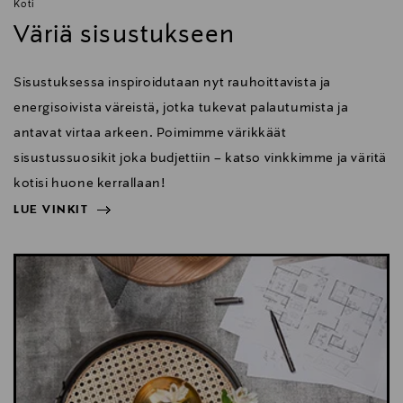
Koti
Väriä sisustukseen
Sisustuksessa inspiroidutaan nyt rauhoittavista ja
energisoivista väreistä, jotka tukevat palautumista ja
antavat virtaa arkeen. Poimimme värikkäät
sisustussuosikit joka budjettiin – katso vinkkimme ja väritä
kotisi huone kerrallaan!
LUE VINKIT
NÄYTÄ VÄHEMMÄN
LUE VINKIT