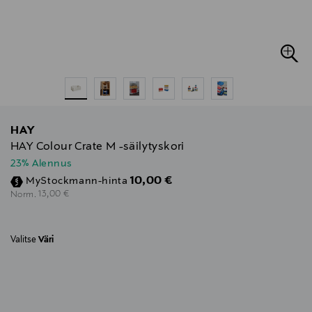
HAY
HAY Colour Crate M -säilytyskori
23% Alennus
Discounted Price
10,00 €
MyStockmann-hinta
Original Price
13,00 €
Norm.
Valitse
Väri