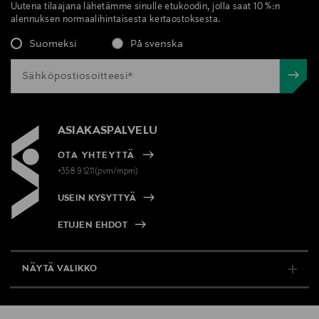
Uutena tilaajana lähetämme sinulle etukoodin, jolla saat 10 %:n
alennuksen normaalihintaisesta kertaostoksesta.
Suomeksi
På svenska
ASIAKASPALVELU
OTA YHTEYTTÄ
+358 9 1211(pvm/mpm)
USEIN KYSYTTYÄ
ETUJEN EHDOT
NÄYTÄ VALIKKO
TUKI & INFO