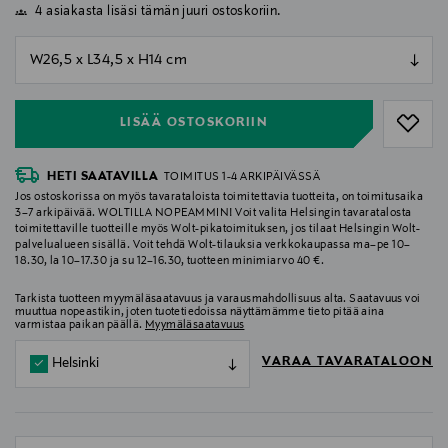
4 asiakasta lisäsi tämän juuri ostoskoriin.
null
null
LISÄÄ OSTOSKORIIN
HETI SAATAVILLA
TOIMITUS 1-4 ARKIPÄIVÄSSÄ
Jos ostoskorissa on myös tavarataloista toimitettavia tuotteita, on toimitusaika
3–7 arkipäivää. WOLTILLA NOPEAMMIN! Voit valita Helsingin tavaratalosta
toimitettaville tuotteille myös Wolt-pikatoimituksen, jos tilaat Helsingin Wolt-
palvelualueen sisällä. Voit tehdä Wolt-tilauksia verkkokaupassa ma–pe 10–
18.30, la 10–17.30 ja su 12–16.30, tuotteen minimiarvo 40 €.
Tarkista tuotteen myymäläsaatavuus ja varausmahdollisuus alta. Saatavuus voi
muuttua nopeastikin, joten tuotetiedoissa näyttämämme tieto pitää aina
varmistaa paikan päällä.
Myymäläsaatavuus
VARAA TAVARATALOON
Helsinki