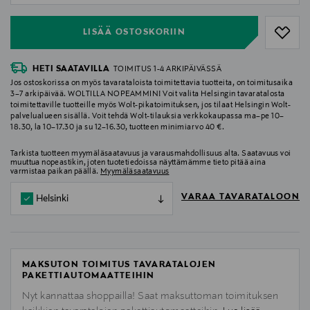
LISÄÄ OSTOSKORIIN
HETI SAATAVILLA
TOIMITUS 1-4 ARKIPÄIVÄSSÄ
Jos ostoskorissa on myös tavarataloista toimitettavia tuotteita, on toimitusaika
3–7 arkipäivää. WOLTILLA NOPEAMMIN! Voit valita Helsingin tavaratalosta
toimitettaville tuotteille myös Wolt-pikatoimituksen, jos tilaat Helsingin Wolt-
palvelualueen sisällä. Voit tehdä Wolt-tilauksia verkkokaupassa ma–pe 10–
18.30, la 10–17.30 ja su 12–16.30, tuotteen minimiarvo 40 €.
Tarkista tuotteen myymäläsaatavuus ja varausmahdollisuus alta. Saatavuus voi
muuttua nopeastikin, joten tuotetiedoissa näyttämämme tieto pitää aina
varmistaa paikan päällä.
Myymäläsaatavuus
VARAA TAVARATALOON
Helsinki
MAKSUTON TOIMITUS TAVARATALOJEN
PAKETTIAUTOMAATTEIHIN
Nyt kannattaa shoppailla! Saat maksuttoman toimituksen