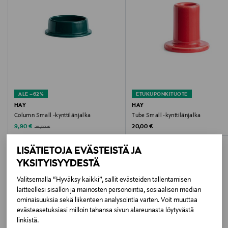
Hoito-ohjeet
Puhdista miedolla saippualla ja vedellä.
Kokotiedot
9,4 x 4 x 9,4 cm
ALE –62%
ETUKUPONKITUOTE
Pituus
HAY
HAY
Column Small -kynttilänjalka
Tube Small -kynttilänjalka
9.4 cm
Discounted Price
Original Price
Original Price
9,90 €
20,00 €
26,00 €
Leveys
LISÄTIETOJA EVÄSTEISTÄ JA
9.4 cm
YKSITYISYYDESTÄ
Valitsemalla “Hyväksy kaikki”, sallit evästeiden tallentamisen
Korkeus
laitteellesi sisällön ja mainosten personointia, sosiaalisen median
LISÄÄ KIINNOSTAVIA
ominaisuuksia sekä liikenteen analysointia varten. Voit muuttaa
4 cm
evästeasetuksiasi milloin tahansa sivun alareunasta löytyvästä
TUOTTEITA
linkistä.
Väri