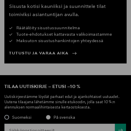
Sisusta kotisi kauniiksi ja suunnittele tilat
toimiviksi asiantuntijan avulla.
Räätälöity sisustussuunnitelma
Tuote-ehdotukset kattavasta valikoimastamme
Maksuton sisustushankintojen yhteydessä
TUTUSTU JA VARAA AIKA
TILAA UUTISKIRJE
–
ETUSI
–
10 %
Uutiskirjeestämme löydät parhaat edut ja ajankohtaiset uutuudet.
Uutena tilaajana lähetämme sinulle etukoodin, jolla saat 10 %:n
alennuksen normaalihintaisesta kertaostoksesta.
Suomeksi
På svenska