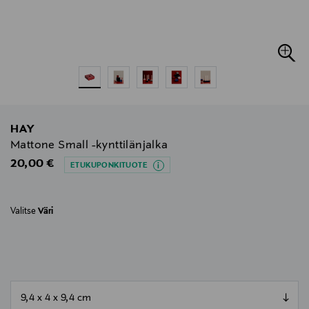
HAY
Mattone Small -kynttilänjalka
Original Price
20,00 €
ETUKUPONKITUOTE
Valitse
Väri
null
null