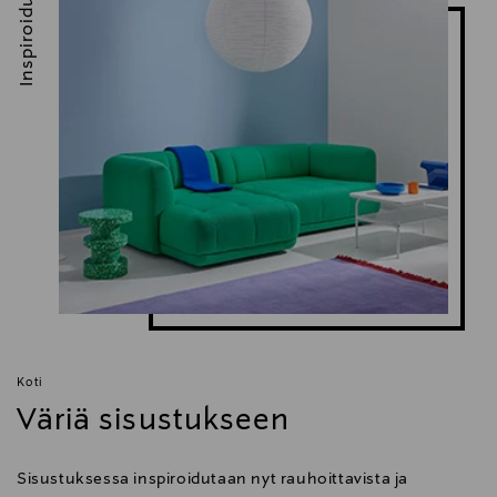
Inspiroidu
Digitaalinen osoite
info@hay.dk
Avainsanat
kynttilänjalka, HAY, Mattone, pieni, savi, lasitus,
kynttilät, sisustus, tunnelma, joulu
Koti
Väriä sisustukseen
Sisustuksessa inspiroidutaan nyt rauhoittavista ja