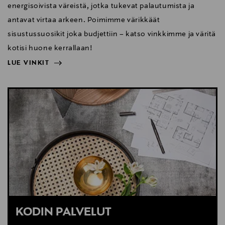
energisoivista väreistä, jotka tukevat palautumista ja
antavat virtaa arkeen. Poimimme värikkäät
sisustussuosikit joka budjettiin – katso vinkkimme ja väritä
kotisi huone kerrallaan!
LUE VINKIT
NÄYTÄ VÄHEMMÄN
LUE VINKIT
KODIN PALVELUT