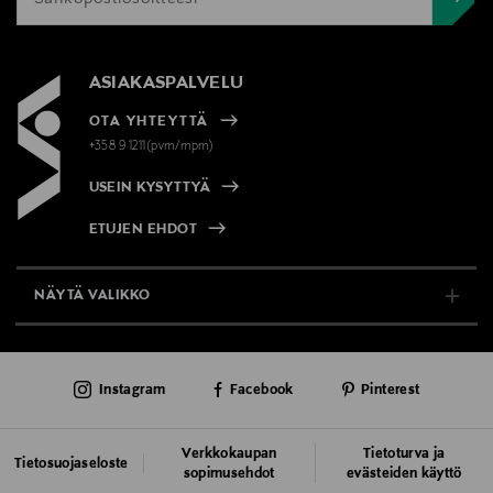
ASIAKASPALVELU
OTA YHTEYTTÄ
+358 9 1211(pvm/mpm)
USEIN KYSYTTYÄ
ETUJEN EHDOT
NÄYTÄ VALIKKO
TUKI & INFO
Instagram
Facebook
Pinterest
AJANKOHTAISTA
PALVELUT
Verkkokaupan
Tietoturva ja
Tietosuojaseloste
sopimusehdot
evästeiden käyttö