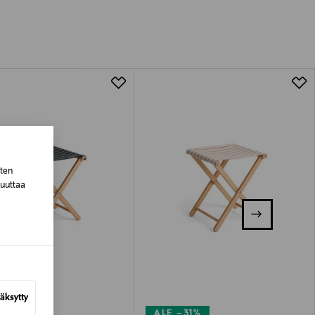
tuotteen koosta riippuen
lla valittuun osoitteeseen.
sten
muuttaa
äksytty
–31%
ALE –31%