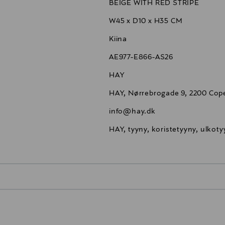
BEIGE WITH RED STRIPE
W45 x D10 x H35 CM
Kiina
AE977-E866-AS26
HAY
HAY, Nørrebrogade 9, 2200 Co
info@hay.dk
HAY, tyyny, koristetyyny, ulkot
0,00 €
inen tilaukseesi. Voit palauttaa tilaamasi tuotteen 30 vuorokauden ku
0,00 € – 4,90 €