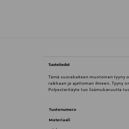
Tuotetiedot
Tämä suorakaiteen muotoinen tyyny on 
raikkaan ja ajattoman ilmeen. Tyyny on
Polyesteritäyte tuo lisämukavuutta tuol
Tuotenumero
Materiaali