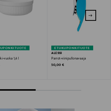
KUPONKITUOTE
ETUKUPONKITUOTE
A
ALESSI
i-vuoka 1,4 l
Parrot-viinipullonavaaja
 Price
Original Price
€
50,00 €