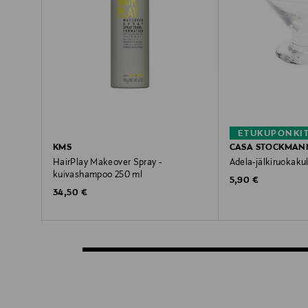
ETUKUPONKI
KMS
CASA STOCKMAN
HairPlay Makeover Spray -
Adela-jälkiruokaku
kuivashampoo 250 ml
Original Price
5,90 €
Original Price
34,50 €