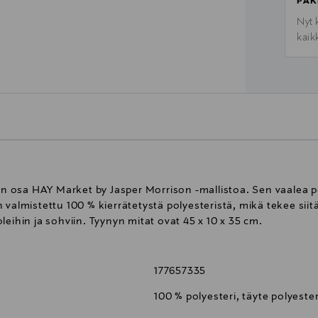
PAK
Nyt 
kaik
osa HAY Market by Jasper Morrison -mallistoa. Sen vaalea poh
 valmistettu 100 % kierrätetystä polyesteristä, mikä tekee sii
eihin ja sohviin. Tyynyn mitat ovat 45 x 10 x 35 cm.
177657335
100 % polyesteri, täyte polyester