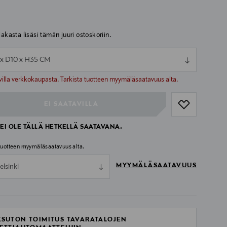
iakasta lisäsi tämän juuri ostoskoriin.
x D10 x H35 CM
ull
ull
villa verkkokaupasta. Tarkista tuotteen myymäläsaatavuus alta.
EI SAATAVILLA
EI OLE TÄLLÄ HETKELLÄ SAATAVANA.
 tuotteen myymäläsaatavuus alta.
MYYMÄLÄSAATAVUUS
elsinki
SUTON TOIMITUS TAVARATALOJEN