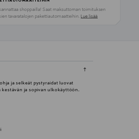
ETTIAUTOMAATTEIHIN
kannattaa shoppailla! Saat maksuttoman toimituksen
kien tavaratalojen pakettiautomaatteihin.
Lue lisää
ja ja selkeät pystyraidat luovat
tä kestävän ja sopivan ulkokäyttöön.
i