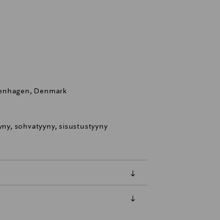
penhagen, Denmark
yyny, sohvatyyny, sisustustyyny
luessa tuotteen vastaanottamisesta.