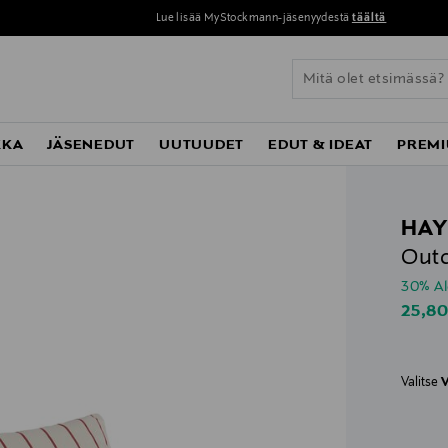
Lue lisää MyStockmann-jäsenyydestä
täältä
KKA
JÄSENEDUT
UUTUUDET
EDUT & IDEAT
PREMI
HA
Outd
30% A
Disco
25,8
Valitse
V