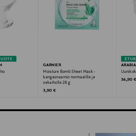
TUOTE
ETU
N
GARNIER
ARABI
lho
Moisture Bomb Sheet Mask -
Uunikokk
kangasnaamio normaalille ja
Original
34,90 
sekaiholle 28 g
Original Price
3,90 €