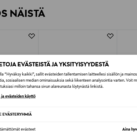
rvitse ilmoittaa palautuksesta etukäteen.
ÖS NÄISTÄ
7,90 €–50,00 € kuljetusyhtiöstä ja 
Alk. 6,90 €, kun toimitus on saatavi
IETOJA EVÄSTEISTÄ JA YKSITYISYYDESTÄ
la “Hyväksy kaikki”, sallit evästeiden tallentamisen laitteellesi sisällön ja maino
tia, sosiaalisen median ominaisuuksia sekä liikenteen analysointia varten. Voit 
uksiasi milloin tahansa sivun alareunasta löytyvästä linkistä.
 ja evästeiden käyttö
SE EVÄSTERYHMIÄ
ttämättömät evästeet
Aina hyv
ALE –30%
ALE 