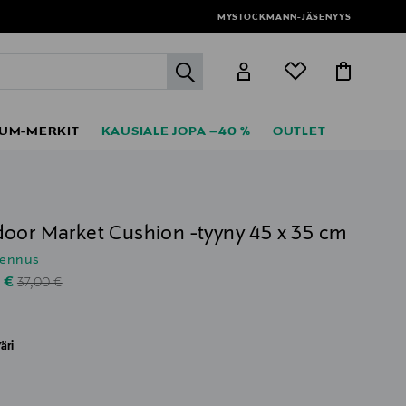
MYSTOCKMANN-JÄSENYYS
label.header.go
UM-MERKIT
KAUSIALE JOPA –40 %
OUTLET
Y
oor Market Cushion -tyyny 45 x 35 cm
lennus
Original Price
unted Price
0 €
37,00 €
äri