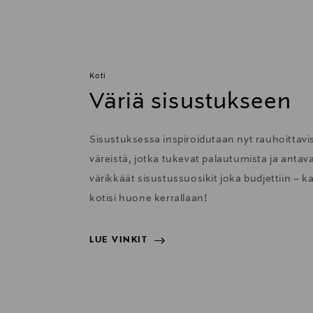
Koti
Väriä sisustukseen
Sisustuksessa inspiroidutaan nyt rauhoittavis
väreistä, jotka tukevat palautumista ja anta
värikkäät sisustussuosikit joka budjettiin – k
kotisi huone kerrallaan!
LUE VINKIT