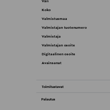
Väri
Koko
Valmistusmaa
Valmistajan tuotenumero
Valmistaja
Valmistajan osoite
Digitaalinen osoite
Avainsanat
Toimitustavat
Nouto tavaratalosta
Palautus
Meille on hyvin tärkeää, että olet tyytyvä
Toimitus automaattiin tai noutopisteeseen