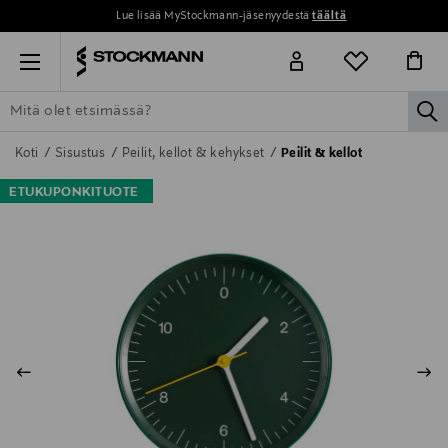
Lue lisää MyStockmann-jäsenyydestä
täältä
Menu
la
ETSI KAIKKI
NAISET
MIEHET
LAPSET
KOTI
KOSMETIIK
Koti
Sisustus
Peilit, kellot & kehykset
Peilit & kellot
ETUKUPONKITUOTE