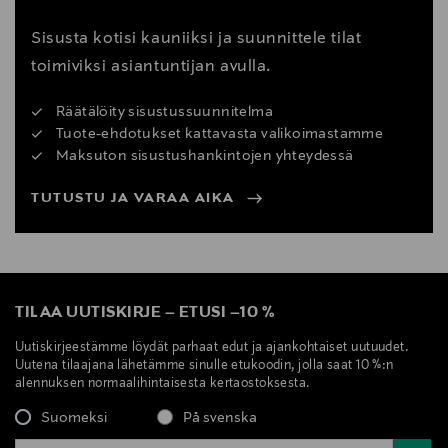
Sisusta kotisi kauniiksi ja suunnittele tilat
toimiviksi asiantuntijan avulla.
Räätälöity sisustussuunnitelma
Tuote-ehdotukset kattavasta valikoimastamme
Maksuton sisustushankintojen yhteydessä
TUTUSTU JA VARAA AIKA
TILAA UUTISKIRJE
–
ETUSI
–
10 %
Uutiskirjeestämme löydät parhaat edut ja ajankohtaiset uutuudet.
Uutena tilaajana lähetämme sinulle etukoodin, jolla saat 10 %:n
alennuksen normaalihintaisesta kertaostoksesta.
Suomeksi
På svenska