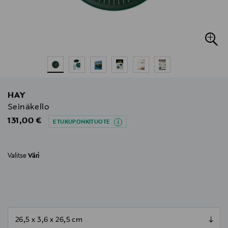
HAY
Seinäkello
Original Price
131,00 €
ETUKUPONKITUOTE
Valitse
Väri
null
null