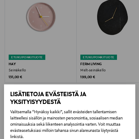
Hoito-ohjeet
Pyyhitään kostealla liinalla. Kuivaa hyvin ennen
käyttöä.
Väri
GREEN
ETUKUPONKITUOTE
ETUKUPONKITUOTE
HAY
FERM LIVING
Koko
Seinäkello
Melt-seinäkello
Original Price
Original Price
131,00 €
199,00 €
26,5 x 3,6 x 26,5 cm
LISÄTIETOJA EVÄSTEISTÄ JA
Valmistusmaa
YKSITYISYYDESTÄ
Kiina
Valitsemalla “Hyväksy kaikki”, sallit evästeiden tallentamisen
LISÄÄ KIINNOSTAVIA
laitteellesi sisällön ja mainosten personointia, sosiaalisen median
Valmistajan tuotenumero
ominaisuuksia sekä liikenteen analysointia varten. Voit muuttaa
TUOTTEITA
AC464-A586
evästeasetuksiasi milloin tahansa sivun alareunasta löytyvästä
linkistä.