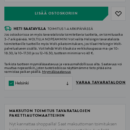
LISÄÄ OSTOSKORIIN
HETI SAATAVILLA
TOIMITUS 1-4 ARKIPÄIVÄSSÄ
Jos ostoskorissa on myös tavarataloista toimitettavia tuotteita, on toimitusaika
3–7 arkipäivää. WOLTILLA NOPEAMMIN! Voit valita Helsingin tavaratalosta
toimitettaville tuotteille myös Wolt-pikatoimituksen, jos tilaat Helsingin Wolt-
palvelualueen sisällä. Voit tehdä Wolt-tilauksia verkkokaupassa ma–pe 10–
18.30, la 10–17.30 ja su 12–16.30, tuotteen minimiarvo 40 €.
Tarkista tuotteen myymäläsaatavuus ja varausmahdollisuus alta. Saatavuus voi
muuttua nopeastikin, joten tuotetiedoissa näyttämämme tieto pitää aina
varmistaa paikan päällä.
Myymäläsaatavuus
VARAA TAVARATALOON
Helsinki
MAKSUTON TOIMITUS TAVARATALOJEN
PAKETTIAUTOMAATTEIHIN
Nyt kannattaa shoppailla! Saat maksuttoman toimituksen