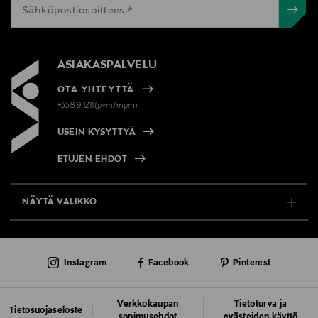
ASIAKASPALVELU
OTA YHTEYTTÄ
+358 9 1211(pvm/mpm)
USEIN KYSYTTYÄ
ETUJEN EHDOT
NÄYTÄ VALIKKO
TUKI & INFO
Instagram
Facebook
Pinterest
AJANKOHTAISTA
PALVELUT
Verkkokaupan
Tietoturva ja
Tietosuojaseloste
sopimusehdot
evästeiden käyttö