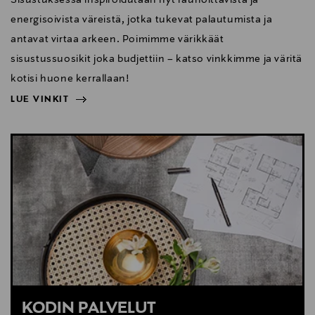
energisoivista väreistä, jotka tukevat palautumista ja
antavat virtaa arkeen. Poimimme värikkäät
sisustussuosikit joka budjettiin – katso vinkkimme ja väritä
kotisi huone kerrallaan!
LUE VINKIT
NÄYTÄ VÄHEMMÄN
LUE VINKIT
KODIN PALVELUT