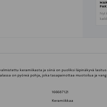
MAK
PAK
Nyt 
kaik
valmistettu keramiikasta ja siinä on puoliksi läpinäkyvä lasitu
jalassa on pyöreä pohja, joka tasapainottaa muotoilua ja van
166687121
Keramiikkaa