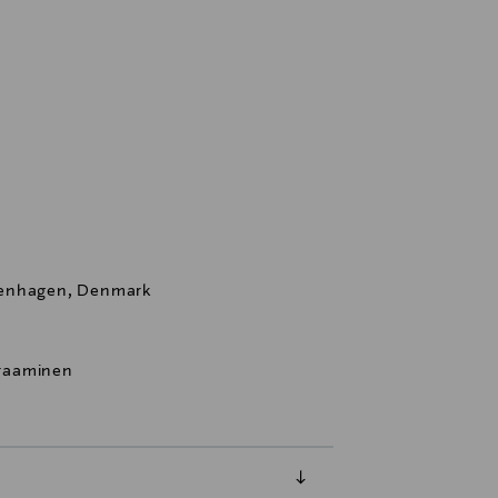
penhagen, Denmark
keraaminen