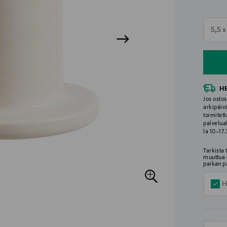
n
5,5 
n
H
Jos ostos
arkipäiv
toimitett
palvelua
la 10–17
Tarkista
muuttua 
paikan p
H