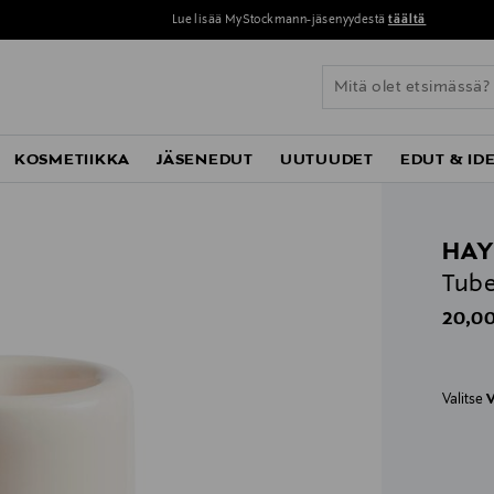
Lue lisää MyStockmann-jäsenyydestä
täältä
KOSMETIIKKA
JÄSENEDUT
UUTUUDET
EDUT & ID
HA
Tube
Origin
20,00
Valitse
V