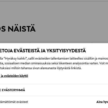
0,00 €
inen tilaukseesi. Voit palauttaa tilaamasi tuotteen 30 vuorokauden ku
0,00 € – 4,90 €
rvitse ilmoittaa palautuksesta etukäteen.
ÖS NÄISTÄ
7,90 €–50,00 € kuljetusyhtiöstä ja 
Alk. 6,90 €, kun toimitus on saatavi
IETOJA EVÄSTEISTÄ JA YKSITYISYYDESTÄ
la “Hyväksy kaikki”, sallit evästeiden tallentamisen laitteellesi sisällön ja maino
tia, sosiaalisen median ominaisuuksia sekä liikenteen analysointia varten. Voit 
uksiasi milloin tahansa sivun alareunasta löytyvästä linkistä.
 ja evästeiden käyttö
SE EVÄSTERYHMIÄ
ttämättömät evästeet
Aina hyv