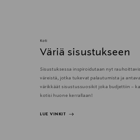
Koti
Väriä sisustukseen
Sisustuksessa inspiroidutaan nyt rauhoittavis
väreistä, jotka tukevat palautumista ja anta
värikkäät sisustussuosikit joka budjettiin – k
kotisi huone kerrallaan!
LUE VINKIT