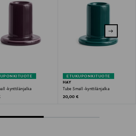
KUPONKITUOTE
ETUKUPONKITUOTE
HAY
ll -kynttilänjalka
Tube Small -kynttilänjalka
 Price
Original Price
€
20,00 €