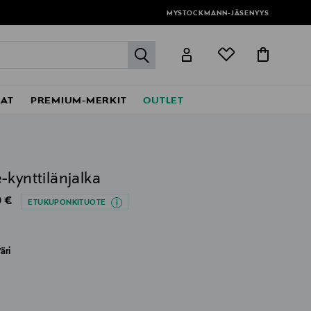
MYSTOCKMANN-JÄSENYYS
label.header.go
EAT
PREMIUM-MERKIT
OUTLET
Y
-kynttilänjalka
al Price
 €
ETUKUPONKITUOTE
äri