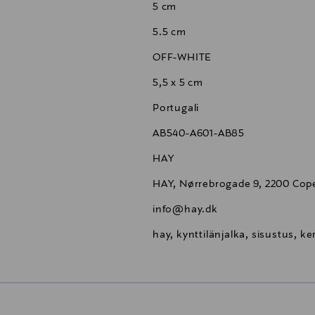
5 cm
5.5 cm
OFF-WHITE
5,5 x 5 cm
Portugali
AB540-A601-AB85
HAY
HAY, Nørrebrogade 9, 2200 Co
info@hay.dk
hay, kynttilänjalka, sisustus, 