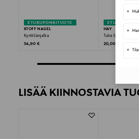
+
Muk
ETUKUPONKITUOTE
ETUKUPONKI
STOFF NAGEL
HAY
+
Mar
Kynttilänjalka
Tube Small -kynttil
Original Price
Original Price
54,90 €
20,00 €
+
Til
LISÄÄ KIINNOSTAVIA TU