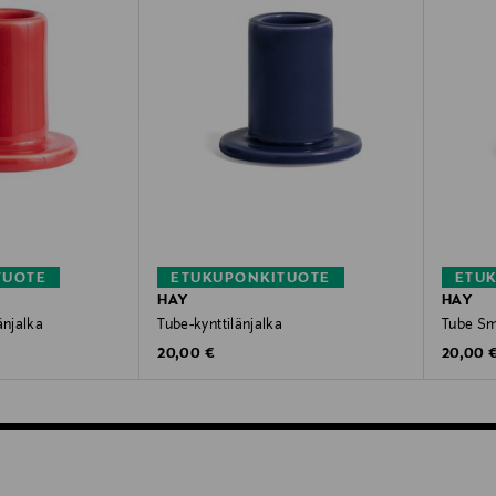
TUOTE
ETUKUPONKITUOTE
ETU
HAY
HAY
änjalka
Tube-kynttilänjalka
Tube Sma
Original Price
Original
20,00 €
20,00 