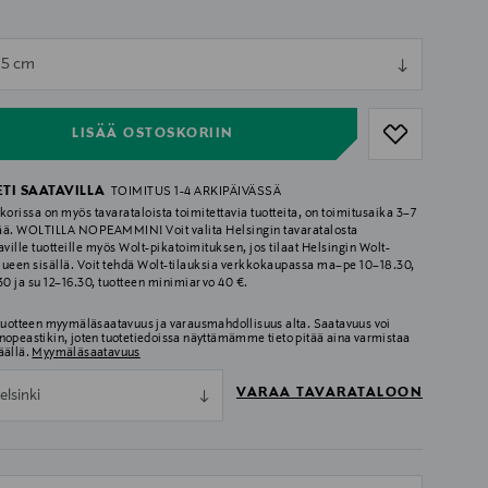
ull
x 5 cm
ull
LISÄÄ OSTOSKORIIN
ETI SAATAVILLA
TOIMITUS 1-4 ARKIPÄIVÄSSÄ
korissa on myös tavarataloista toimitettavia tuotteita, on toimitusaika 3–7
ää. WOLTILLA NOPEAMMIN! Voit valita Helsingin tavaratalosta
aville tuotteille myös Wolt-pikatoimituksen, jos tilaat Helsingin Wolt-
lueen sisällä. Voit tehdä Wolt-tilauksia verkkokaupassa ma–pe 10–18.30,
.30 ja su 12–16.30, tuotteen minimiarvo 40 €.
 tuotteen myymäläsaatavuus ja varausmahdollisuus alta. Saatavuus voi
nopeastikin, joten tuotetiedoissa näyttämämme tieto pitää aina varmistaa
äällä.
Myymäläsaatavuus
VARAA TAVARATALOON
elsinki