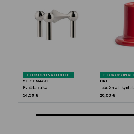
ETUKUPONKITUOTE
ETUKUPONKI
STOFF NAGEL
HAY
Kynttilänjalka
Tube Small -kynttil
Original Price
Original Price
54,90 €
20,00 €