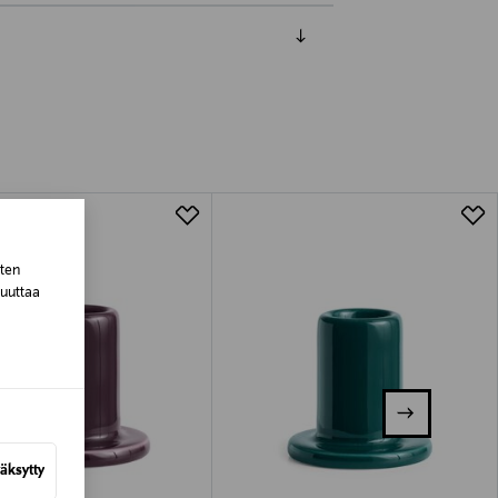
luessa tuotteen vastaanottamisesta.
tuotteen koosta riippuen
lla valittuun osoitteeseen.
sten
muuttaa
äksytty