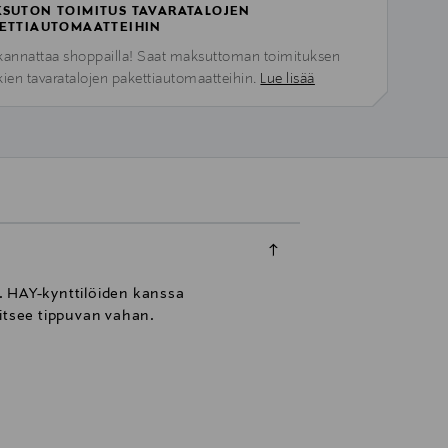
SUTON TOIMITUS TAVARATALOJEN
ETTIAUTOMAATTEIHIN
kannattaa shoppailla! Saat maksuttoman toimituksen
kien tavaratalojen pakettiautomaatteihin.
Lue lisää
s. HAY-kynttilöiden kanssa
gitsee tippuvan vahan.