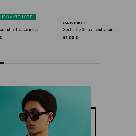
KUPONKITUOTE
A
L:A BRUKET
oratut nahkakäsineet
Gentle Lip Scrub -huulikuorinta
 Price
Original Price
 €
32,00 €