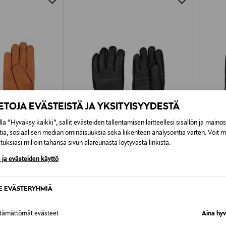
IETOJA EVÄSTEISTÄ JA YKSITYISYYDESTÄ
la “Hyväksy kaikki”, sallit evästeiden tallentamisen laitteellesi sisällön ja maino
tia, sosiaalisen median ominaisuuksia sekä liikenteen analysointia varten. Voit 
uksiasi milloin tahansa sivun alareunasta löytyvästä linkistä.
 ja evästeiden käyttö
TUOTE
ETUKUPONKITUOTE
ETU
HESTRA
HESTR
ineet
Nahkakäsineet
Edward-
SE EVÄSTERYHMIÄ
Original Price
Original
99,90 €
115,00 
alk.
ttämättömät evästeet
Aina hyv