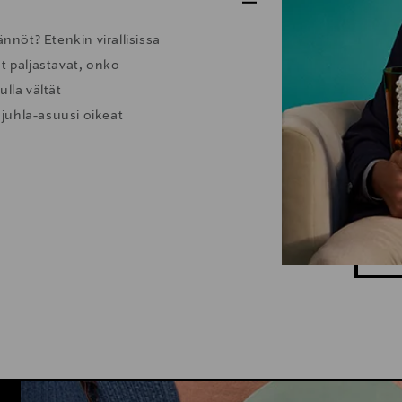
nöt? Etenkin virallisissa
t paljastavat, onko
lla vältät
juhla-asuusi oikeat