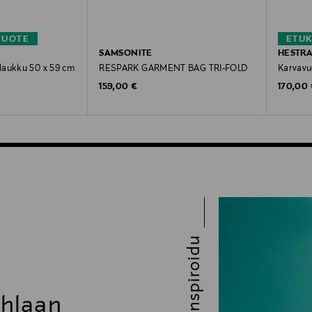
TUOTE
ETU
SAMSONITE
HESTR
laukku 50 x 59 cm
RESPARK GARMENT BAG TRI-FOLD
Karvavu
Original Price
Original
159,00 €
170,00
Inspiroidu
uhlaan