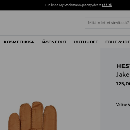
Lue lisää MyStockmann-jäsenyydestä
täältä
KOSMETIIKKA
JÄSENEDUT
UUTUUDET
EDUT & ID
HES
Jak
Origin
125,0
Valitse
V