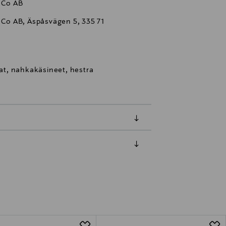
 Co AB
o AB, Äspåsvägen 5, 335 71
t, nahkakäsineet, hestra
luessa tuotteen vastaanottamisesta.
tuotteen koosta riippuen
lla valittuun osoitteeseen.