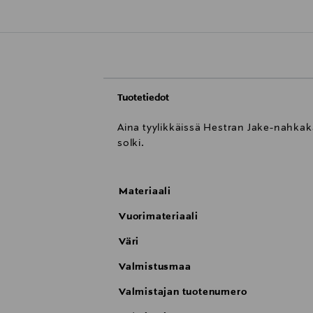
Tuotetiedot
Aina tyylikkäissä Hestran Jake-nahkakä
solki.
Materiaali
Vuorimateriaali
Väri
Valmistusmaa
Valmistajan tuotenumero