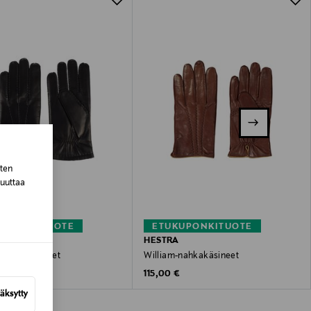
sten
muuttaa
KUPONKITUOTE
ETUKUPONKITUOTE
A
HESTRA
nahkakäsineet
William-nahkakäsineet
 Price
Original Price
€
115,00 €
äksytty