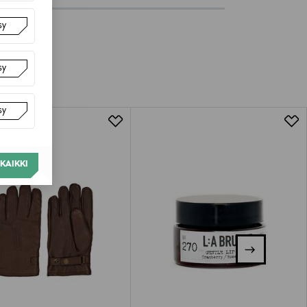
sy
sy
sy
KAIKKI