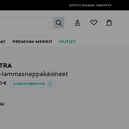
MYSTOCKMANN-JÄSENYYS
label.header.go
EAT
PREMIUM-MERKIT
OUTLET
TRA
e-lammasnappakäsineet
al Price
0 €
ETUKUPONKITUOTE
äri