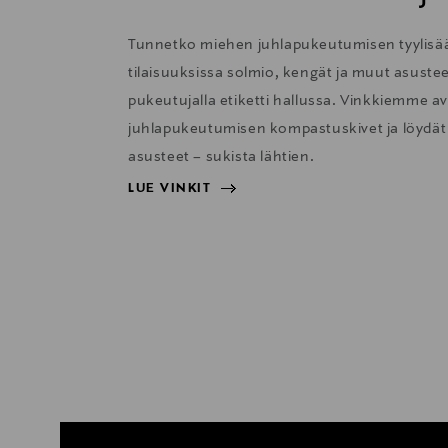
Tunnetko miehen juhlapukeutumisen tyylisään
tilaisuuksissa solmio, kengät ja muut asustee
pukeutujalla etiketti hallussa. Vinkkiemme avu
juhlapukeutumisen kompastuskivet ja löydät 
asusteet – sukista lähtien.
LUE VINKIT
LUE VINKIT