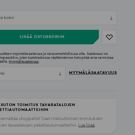
ull
tse koko
ull
LISÄÄ OSTOSKORIIN
 tuotteen myymäläsaatavuus ja varausmahdollisuus alta. Saatavuus voi
nopeastikin, joten tuotetiedoissa näyttämämme tieto pitää aina varmistaa
äällä.
Myymäläsaatavuus
MYYMÄLÄSAATAVUUS
nki
SUTON TOIMITUS TAVARATALOJEN
ETTIAUTOMAATTEIHIN
kannattaa shoppailla! Saat maksuttoman toimituksen
kien tavaratalojen pakettiautomaatteihin.
Lue lisää