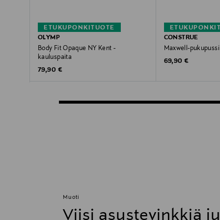
ETUKUPONKITUOTE
ETUKUPONKI
OLYMP
CONSTRUE
Body Fit Opaque NY Kent -
Maxwell-pukupussi
kauluspaita
Original Price
69,90 €
Original Price
79,90 €
Muoti
Viisi asustevinkkiä j