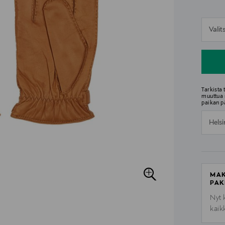
n
Vali
n
Tarkista
muuttua 
paikan p
Helsi
MAK
PAK
Nyt 
kaik