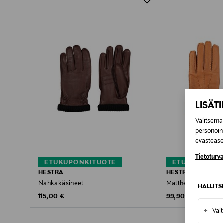
LISÄT
Valitsemal
personoin
evästeaset
Tietoturva
ETUKUPONKITUOTE
ETUKUPONKI
HESTRA
HESTRA
Nahkakäsineet
Matthew-nahkakäs
HALLIT
Original Price
Original Price
115,00 €
99,90 €
+
Väl