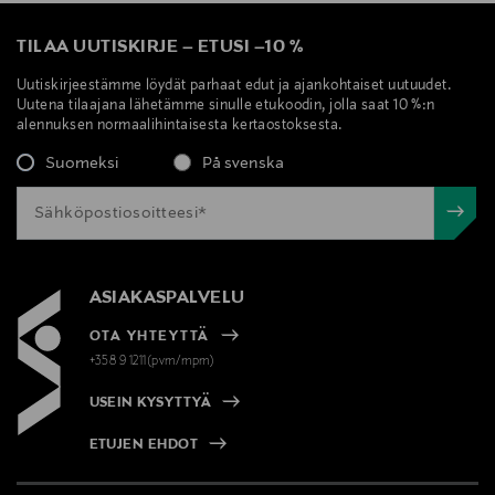
TILAA UUTISKIRJE
–
ETUSI
–
10 %
Uutiskirjeestämme löydät parhaat edut ja ajankohtaiset uutuudet.
Uutena tilaajana lähetämme sinulle etukoodin, jolla saat 10 %:n
alennuksen normaalihintaisesta kertaostoksesta.
Suomeksi
På svenska
ASIAKASPALVELU
OTA YHTEYTTÄ
+358 9 1211(pvm/mpm)
USEIN KYSYTTYÄ
ETUJEN EHDOT