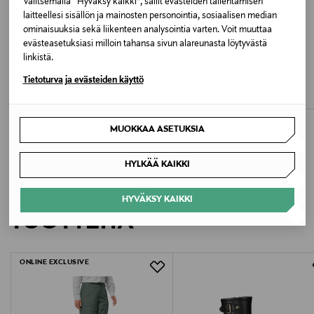
Valitsemalla “Hyväksy kaikki”, sallit evästeiden tallentamisen
laitteellesi sisällön ja mainosten personointia, sosiaalisen median
Valmistaja
ominaisuuksia sekä liikenteen analysointia varten. Voit muuttaa
HESTRA / Martin Magnusson & Co AB
evästeasetuksiasi milloin tahansa sivun alareunasta löytyvästä
ETUKUPONKITUOTE
ETUKUPONKITUOTE
linkistä.
BALMUIR
COLORFUL STANDARD
Valmistajan osoite
Tietoturva ja evästeiden käyttö
Lazio-lapaset
Merino Wool -neulesormikkaat
Original Price
Original Price
65,00 €
35,00 €
HESTRA / Martin Magnusson & Co AB, Äspåsvägen 5,
335 71 Hestra, SWEDEN
MUOKKAA ASETUKSIA
Digitaalinen osoite
HYLKÄÄ KAIKKI
b2c@hestragloves.com
LISÄÄ KIINNOSTAVIA
HYVÄKSY KAIKKI
TUOTTEITA
ONLINE EXCLUSIVE