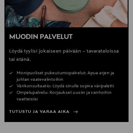
MUODIN PALVELUT
Löydä tyylisi jokaiseen päivään – tavarataloissa
tai etänä.
Monipuoliset pukeutumispalvelut: Apua arjen ja
juhlan vaatevalintoihin
Värikonsultaatio: Löydä sinulle sopiva väripaletti
Ompelupalvelu: Korjaukset uusiin ja vanhoihin
vaatteisiisi
TUTUSTU JA VARAA AIKA