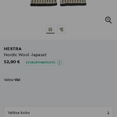
HESTRA
Nordic Wool -lapaset
Original Price
52,90 €
ETUKUPONKITUOTE
Valitse
Väri
null
null