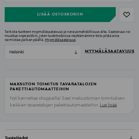
LISÄÄ OSTOSKORIIN
Tarkista tuotteen myymäläsaatavuus ja varausmahdollisuus alta. Saatavuus voi
muuttua nopeastikin, joten tuotetiedoissa näyttämämme tieto pitää aina
varmistaa paikan päällä.
Myymäläsaatavuus
MYYMÄLÄSAATAVUUS
Helsinki
MAKSUTON TOIMITUS TAVARATALOJEN
PAKETTIAUTOMAATTEIHIN
Nyt kannattaa shoppailla! Saat maksuttoman toimituksen
kaikkien tavaratalojen pakettiautomaatteihin.
Lue lisää
Tuotetiedot