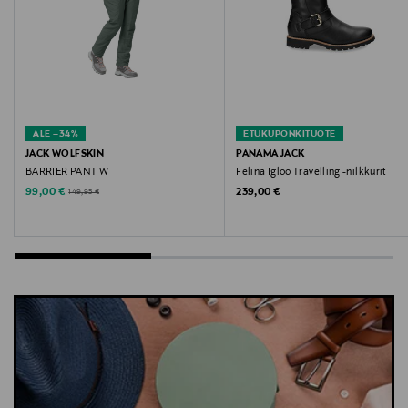
ALE –34%
ETUKUPONKITUOTE
JACK WOLFSKIN
PANAMA JACK
BARRIER PANT W
Felina Igloo Travelling -nilkkurit
Discounted Price
Original Price
Original Price
99,00 €
239,00 €
149,95 €