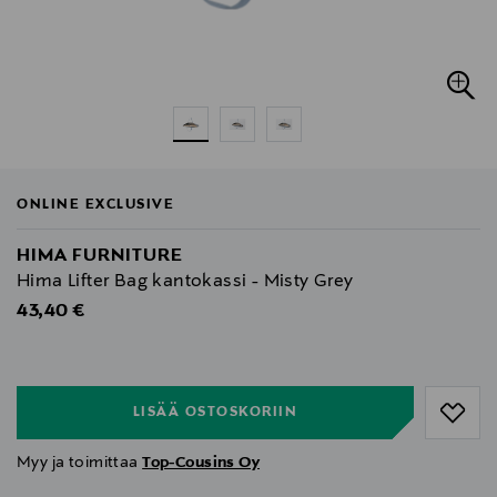
ONLINE EXCLUSIVE
HIMA FURNITURE
Hima Lifter Bag kantokassi - Misty Grey
Original Price
43,40 €
null
null
LISÄÄ OSTOSKORIIN
Myy ja toimittaa
Top-Cousins Oy