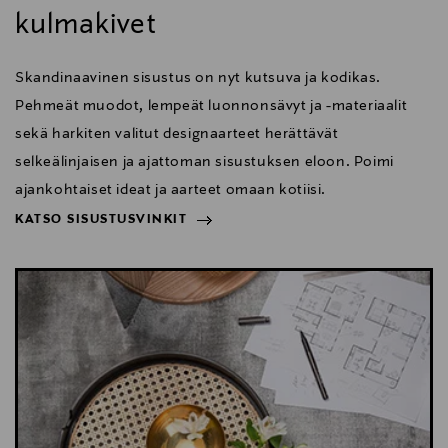
kulmakivet
Skandinaavinen sisustus on nyt kutsuva ja kodikas.
Pehmeät muodot, lempeät luonnonsävyt ja -materiaalit
sekä harkiten valitut designaarteet herättävät
selkeälinjaisen ja ajattoman sisustuksen eloon. Poimi
ajankohtaiset ideat ja aarteet omaan kotiisi.
KATSO SISUSTUSVINKIT
NÄYTÄ VÄHEMMÄN
KATSO SISUSTUSVINKIT