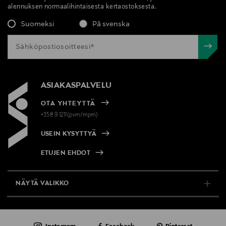
alennuksen normaalihintaisesta kertaostoksesta.
Suomeksi
På svenska
ASIAKASPALVELU
OTA YHTEYTTÄ
+358 9 1211(pvm/mpm)
USEIN KYSYTTYÄ
ETUJEN EHDOT
NÄYTÄ VALIKKO
TUKI & INFO