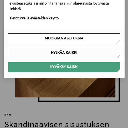
evästeasetuksiasi milloin tahansa sivun alareunasta löytyvästä
linkistä.
Inspiroidu
Tietoturva ja evästeiden käyttö
MUOKKAA ASETUKSIA
HYLKÄÄ KAIKKI
HYVÄKSY KAIKKI
Koti
Skandinaavisen sisustuksen