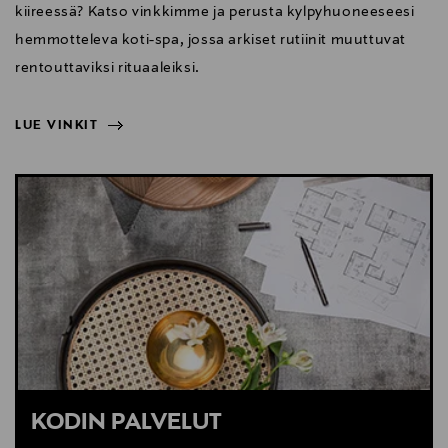
kiireessä? Katso vinkkimme ja perusta kylpyhuoneeseesi
hemmotteleva koti-spa, jossa arkiset rutiinit muuttuvat
rentouttaviksi rituaaleiksi.
LUE VINKIT
NÄYTÄ VÄHEMMÄN
LUE VINKIT
KODIN PALVELUT