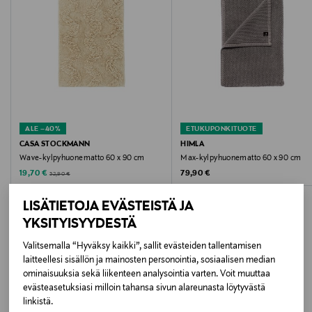
Hoito-ohjeet
Konepesu hoito-ohjeen mukaisesti.
Väri
SILENCE
ALE –40%
ETUKUPONKITUOTE
Koko
CASA STOCKMANN
HIMLA
Wave-kylpyhuonematto 60 x 90 cm
Max-kylpyhuonematto 60 x 90 cm
60x90 CM
Discounted Price
Original Price
Original Price
19,70 €
79,90 €
32,90 €
Valmistusmaa
LISÄTIETOJA EVÄSTEISTÄ JA
Portugali
YKSITYISYYDESTÄ
Valitsemalla “Hyväksy kaikki”, sallit evästeiden tallentamisen
Valmistajan tuotenumero
laitteellesi sisällön ja mainosten personointia, sosiaalisen median
LISÄÄ KIINNOSTAVIA
ominaisuuksia sekä liikenteen analysointia varten. Voit muuttaa
1001132
evästeasetuksiasi milloin tahansa sivun alareunasta löytyvästä
TUOTTEITA
linkistä.
Valmistaja