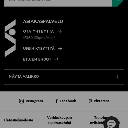
ASIAKASPALVELU
OTA YHTEYTTÄ
+358 9 1211(pvm/mpm)
USEIN KYSYTTYÄ
ETUJEN EHDOT
NÄYTÄ VALIKKO
TUKI & INFO
Instagram
Facebook
Pinterest
AJANKOHTAISTA
PALVELUT
Verkkokaupan
Tietoturva ja
Tietosuojaseloste
sopimusehdot
evästeiden käyttö