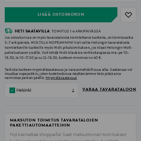
LISÄÄ OSTOSKORIIN
HETI SAATAVILLA
TOIMITUS 1-4 ARKIPÄIVÄSSÄ
Jos ostoskorissa on myös tavarataloista toimitettavia tuotteita, on toimitusaika
3–7 arkipäivää. WOLTILLA NOPEAMMIN! Voit valita Helsingin tavaratalosta
toimitettaville tuotteille myös Wolt-pikatoimituksen, jos tilaat Helsingin Wolt-
palvelualueen sisällä. Voit tehdä Wolt-tilauksia verkkokaupassa ma–pe 10–
18.30, la 10–17.30 ja su 12–16.30, tuotteen minimiarvo 40 €.
Tarkista tuotteen myymäläsaatavuus ja varausmahdollisuus alta. Saatavuus voi
muuttua nopeastikin, joten tuotetiedoissa näyttämämme tieto pitää aina
varmistaa paikan päällä.
Myymäläsaatavuus
VARAA TAVARATALOON
Helsinki
MAKSUTON TOIMITUS TAVARATALOJEN
PAKETTIAUTOMAATTEIHIN
Nyt kannattaa shoppailla! Saat maksuttoman toimituksen