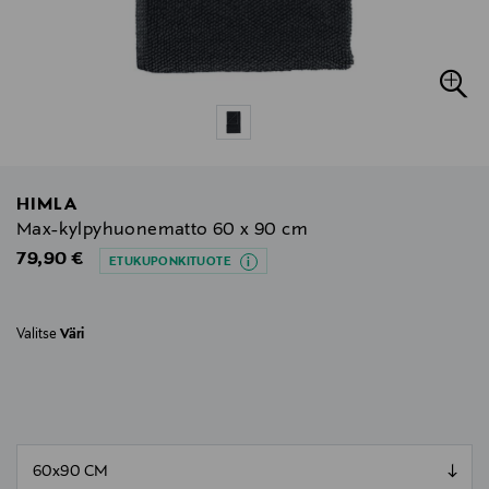
HIMLA
Max-kylpyhuonematto 60 x 90 cm
Original Price
79,90 €
ETUKUPONKITUOTE
Valitse
Väri
null
null