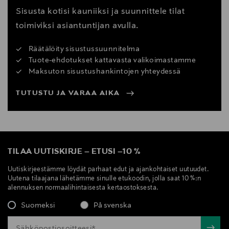
Sisusta kotisi kauniiksi ja suunnittele tilat
toimiviksi asiantuntijan avulla.
Räätälöity sisustussuunnitelma
Tuote-ehdotukset kattavasta valikoimastamme
Maksuton sisustushankintojen yhteydessä
TUTUSTU JA VARAA AIKA
TILAA UUTISKIRJE
–
ETUSI
–
10 %
Uutiskirjeestämme löydät parhaat edut ja ajankohtaiset uutuudet.
Uutena tilaajana lähetämme sinulle etukoodin, jolla saat 10 %:n
alennuksen normaalihintaisesta kertaostoksesta.
Suomeksi
På svenska