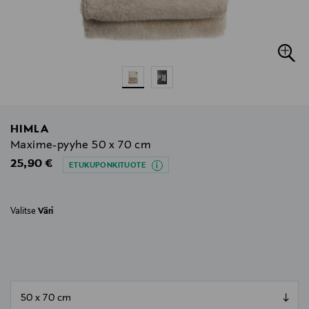
HIMLA
Maxime-pyyhe 50 x 70 cm
Original Price
25,90 €
ETUKUPONKITUOTE
Valitse
Väri
null
null