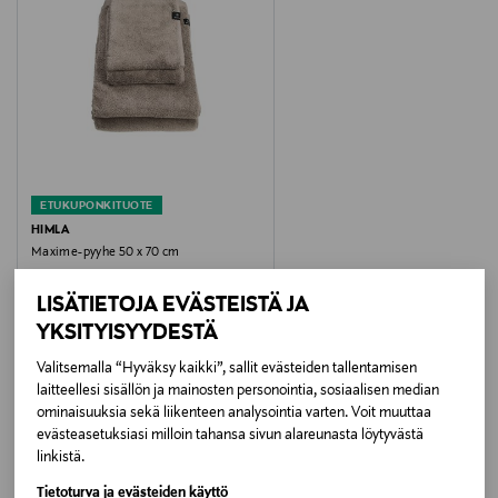
100 % puuvillaa
Pesuohjeet
Konepesu
Pesulämpötila
60 °C
ETUKUPONKITUOTE
HIMLA
Kokotiedot
Maxime-pyyhe 50 x 70 cm
Original Price
25,90 €
50 x 70 cm
LISÄTIETOJA EVÄSTEISTÄ JA
YKSITYISYYDESTÄ
Väri
Valitsemalla “Hyväksy kaikki”, sallit evästeiden tallentamisen
MOTHER OF PEARL
laitteellesi sisällön ja mainosten personointia, sosiaalisen median
LISÄÄ KIINNOSTAVIA
ominaisuuksia sekä liikenteen analysointia varten. Voit muuttaa
Koko
evästeasetuksiasi milloin tahansa sivun alareunasta löytyvästä
TUOTTEITA
linkistä.
50 x 70 cm
Tietoturva ja evästeiden käyttö