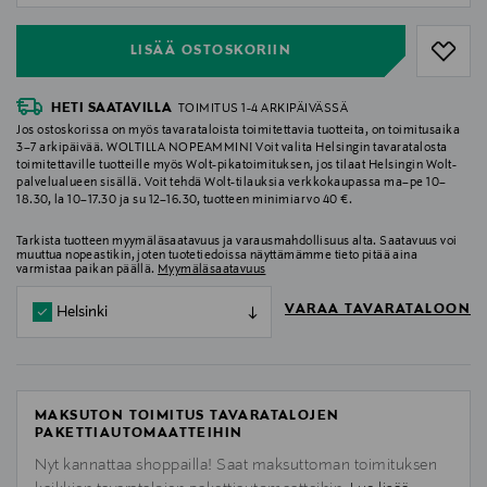
LISÄÄ OSTOSKORIIN
HETI SAATAVILLA
TOIMITUS 1-4 ARKIPÄIVÄSSÄ
Jos ostoskorissa on myös tavarataloista toimitettavia tuotteita, on toimitusaika
3–7 arkipäivää. WOLTILLA NOPEAMMIN! Voit valita Helsingin tavaratalosta
toimitettaville tuotteille myös Wolt-pikatoimituksen, jos tilaat Helsingin Wolt-
palvelualueen sisällä. Voit tehdä Wolt-tilauksia verkkokaupassa ma–pe 10–
18.30, la 10–17.30 ja su 12–16.30, tuotteen minimiarvo 40 €.
Tarkista tuotteen myymäläsaatavuus ja varausmahdollisuus alta. Saatavuus voi
muuttua nopeastikin, joten tuotetiedoissa näyttämämme tieto pitää aina
varmistaa paikan päällä.
Myymäläsaatavuus
VARAA TAVARATALOON
Helsinki
MAKSUTON TOIMITUS TAVARATALOJEN
PAKETTIAUTOMAATTEIHIN
Nyt kannattaa shoppailla! Saat maksuttoman toimituksen