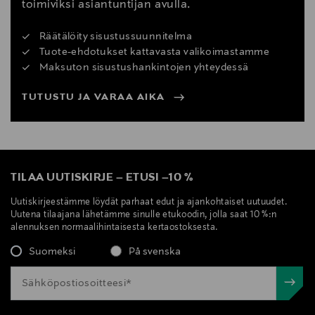
toimiviksi asiantuntijan avulla.
Räätälöity sisustussuunnitelma
Tuote-ehdotukset kattavasta valikoimastamme
Maksuton sisustushankintojen yhteydessä
TUTUSTU JA VARAA AIKA
TILAA UUTISKIRJE
–
ETUSI
–
10 %
Uutiskirjeestämme löydät parhaat edut ja ajankohtaiset uutuudet.
Uutena tilaajana lähetämme sinulle etukoodin, jolla saat 10 %:n
alennuksen normaalihintaisesta kertaostoksesta.
Suomeksi
På svenska