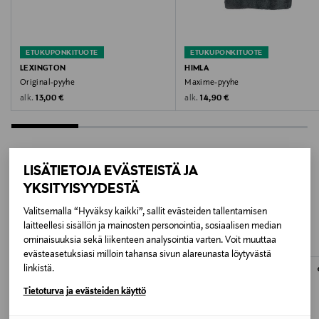
Konepesu
Väri
ETUKUPONKITUOTE
ETUKUPONKITUOTE
PINE
LEXINGTON
HIMLA
Original-pyyhe
Maxime-pyyhe
Valmistusmaa
Original Price
Original Price
alk.
alk.
13,00 €
14,90 €
Portugali
Valmistajan tuotenumero
LISÄTIETOJA EVÄSTEISTÄ JA
BA16161-00031-1532
YKSITYISYYDESTÄ
LISÄÄ KIINNOSTAVIA
Valitsemalla “Hyväksy kaikki”, sallit evästeiden tallentamisen
Valmistaja
TUOTTEITA
laitteellesi sisällön ja mainosten personointia, sosiaalisen median
Himla AB
ominaisuuksia sekä liikenteen analysointia varten. Voit muuttaa
evästeasetuksiasi milloin tahansa sivun alareunasta löytyvästä
linkistä.
Valmistajan osoite
Tietoturva ja evästeiden käyttö
Himla AB, Kungsbroplan 3, 112 27 Stockholm, Sweden