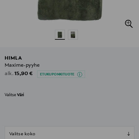
HIMLA
Maxime-pyyhe
Original Price
15,90 €
alk.
ETUKUPONKITUOTE
Valitse
Väri
null
null