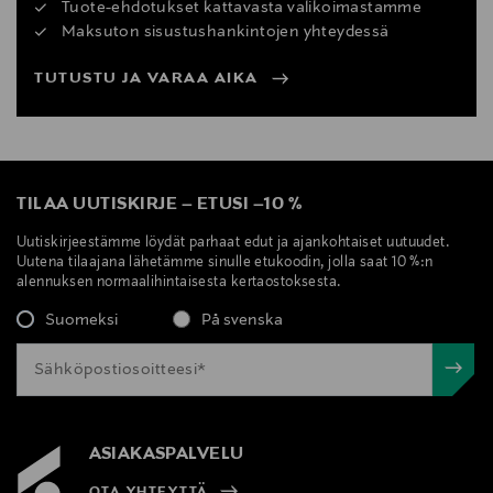
Tuote-ehdotukset kattavasta valikoimastamme
Maksuton sisustushankintojen yhteydessä
TUTUSTU JA VARAA AIKA
TILAA UUTISKIRJE
–
ETUSI
–
10 %
Uutiskirjeestämme löydät parhaat edut ja ajankohtaiset uutuudet.
Uutena tilaajana lähetämme sinulle etukoodin, jolla saat 10 %:n
alennuksen normaalihintaisesta kertaostoksesta.
Suomeksi
På svenska
ASIAKASPALVELU
OTA YHTEYTTÄ