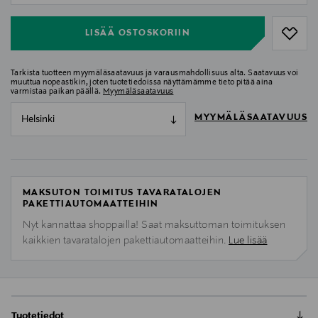
LISÄÄ OSTOSKORIIN
Tarkista tuotteen myymäläsaatavuus ja varausmahdollisuus alta. Saatavuus voi
muuttua nopeastikin, joten tuotetiedoissa näyttämämme tieto pitää aina
varmistaa paikan päällä.
Myymäläsaatavuus
MYYMÄLÄSAATAVUUS
Helsinki
MAKSUTON TOIMITUS TAVARATALOJEN
PAKETTIAUTOMAATTEIHIN
Nyt kannattaa shoppailla! Saat maksuttoman toimituksen
kaikkien tavaratalojen pakettiautomaatteihin.
Lue lisää
Tuotetiedot