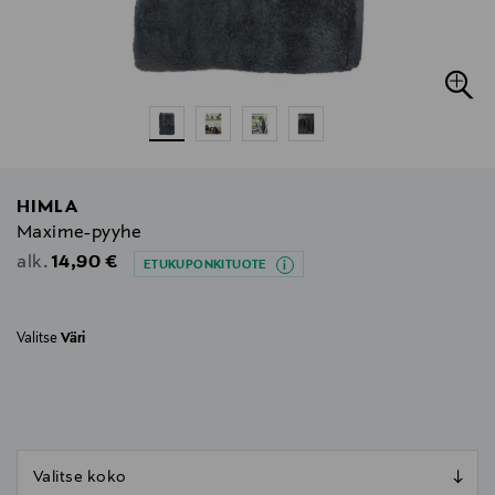
HIMLA
Maxime-pyyhe
Original Price
14,90 €
alk.
ETUKUPONKITUOTE
Valitse
Väri
null
null