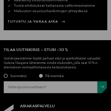
Räätälöity sisustussuunnitelma
Tuote-ehdotukset kattavasta valikoimastamme
Maksuton sisustushankintojen yhteydessä
TUTUSTU JA VARAA AIKA
TILAA UUTISKIRJE
–
ETUSI
–
10 %
Uutiskirjeestämme löydät parhaat edut ja ajankohtaiset uutuudet.
Uutena tilaajana lähetämme sinulle etukoodin, jolla saat 10 %:n
alennuksen normaalihintaisesta kertaostoksesta.
Suomeksi
På svenska
ASIAKASPALVELU