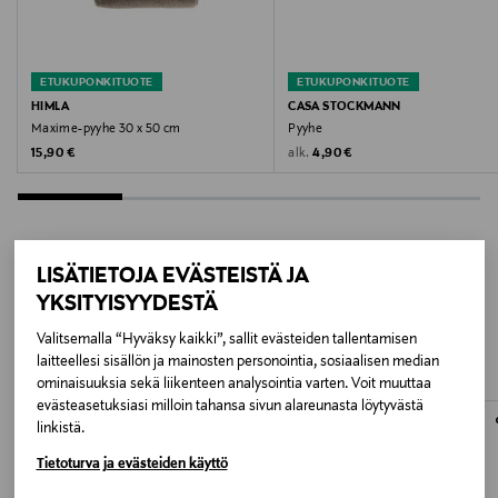
Valmistusmaa
Portugali
ETUKUPONKITUOTE
ETUKUPONKITUOTE
Valmistajan tuotenumero
HIMLA
CASA STOCKMANN
Maxime-pyyhe 30 x 50 cm
Pyyhe
1000327
Original Price
Original Price
alk.
15,90 €
4,90 €
Valmistaja
Himla AB
LISÄTIETOJA EVÄSTEISTÄ JA
Valmistajan osoite
LISÄÄ KIINNOSTAVIA
YKSITYISYYDESTÄ
Himla AB, Kungsbroplan 3, 112 27 Stockholm, Sweden
TUOTTEITA
Valitsemalla “Hyväksy kaikki”, sallit evästeiden tallentamisen
laitteellesi sisällön ja mainosten personointia, sosiaalisen median
Digitaalinen osoite
ominaisuuksia sekä liikenteen analysointia varten. Voit muuttaa
evästeasetuksiasi milloin tahansa sivun alareunasta löytyvästä
info@himla.se
linkistä.
Avainsanat
Tietoturva ja evästeiden käyttö