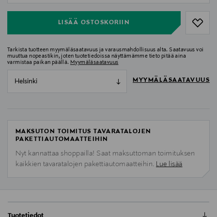
LISÄÄ OSTOSKORIIN
Tarkista tuotteen myymäläsaatavuus ja varausmahdollisuus alta. Saatavuus voi
muuttua nopeastikin, joten tuotetiedoissa näyttämämme tieto pitää aina
varmistaa paikan päällä.
Myymäläsaatavuus
MYYMÄLÄSAATAVUUS
Helsinki
MAKSUTON TOIMITUS TAVARATALOJEN
PAKETTIAUTOMAATTEIHIN
Nyt kannattaa shoppailla! Saat maksuttoman toimituksen
kaikkien tavaratalojen pakettiautomaatteihin.
Lue lisää
Tuotetiedot