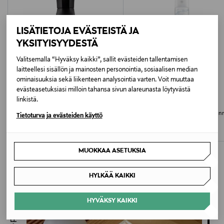
Hoito-ohjeet
LISÄTIETOJA EVÄSTEISTÄ JA
Pyyhitään kostealla liinalla.
YKSITYISYYDESTÄ
Halkaisija
Valitsemalla “Hyväksy kaikki”, sallit evästeiden tallentamisen
laitteellesi sisällön ja mainosten personointia, sosiaalisen median
47 mm
ominaisuuksia sekä liikenteen analysointia varten. Voit muuttaa
evästeasetuksiasi milloin tahansa sivun alareunasta löytyvästä
JÄSENETU –20%
linkistä.
Väri
ORIBE
CUTRIN
Invisible Defense Heat Protectant Spray
Sensitive Hairspray Strong -hiuskiin
Tietoturva ja evästeiden käyttö
SILVER
-suihke
300 ml
Original Price
Discounted Price
Original Price
48,00 €
15,90 €
19,90 €
Koko
MUOKKAA ASETUKSIA
4 kpl
HYLKÄÄ KAIKKI
Valmistusmaa
Inspiroidu
Intia
HYVÄKSY KAIKKI
Valmistajan tuotenumero