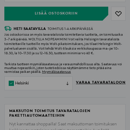
LISÄÄ OSTOSKORIIN
HETI SAATAVILLA
TOIMITUS 1-4 ARKIPÄIVÄSSÄ
Jos ostoskorissa on myös tavarataloista toimitettavia tuotteita, on toimitusaika
3–7 arkipäivää. WOLTILLA NOPEAMMIN! Voit valita Helsingin tavaratalosta
toimitettaville tuotteille myös Wolt-pikatoimituksen, jos tilaat Helsingin Wolt-
palvelualueen sisällä. Voit tehdä Wolt-tilauksia verkkokaupassa ma–pe 10–
18.30, la 10–17.30 ja su 12–16.30, tuotteen minimiarvo 40 €.
Tarkista tuotteen myymäläsaatavuus ja varausmahdollisuus alta. Saatavuus voi
muuttua nopeastikin, joten tuotetiedoissa näyttämämme tieto pitää aina
varmistaa paikan päällä.
Myymäläsaatavuus
VARAA TAVARATALOON
Helsinki
MAKSUTON TOIMITUS TAVARATALOJEN
PAKETTIAUTOMAATTEIHIN
Nyt kannattaa shoppailla! Saat maksuttoman toimituksen