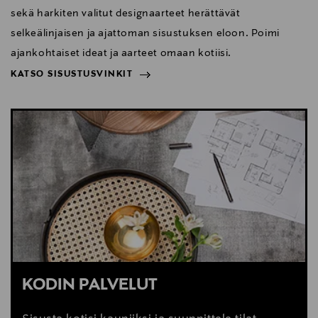
sekä harkiten valitut designaarteet herättävät
selkeälinjaisen ja ajattoman sisustuksen eloon. Poimi
ajankohtaiset ideat ja aarteet omaan kotiisi.
KATSO SISUSTUSVINKIT
NÄYTÄ VÄHEMMÄN
KATSO SISUSTUSVINKIT
KODIN PALVELUT