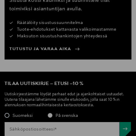
Sisusta kotisi kauniiksi ja suunnittele tilat
toimiviksi asiantuntijan avulla.
Räätälöity sisustussuunnitelma
Tuote-ehdotukset kattavasta valikoimastamme
Maksuton sisustushankintojen yhteydessä
TUTUSTU JA VARAA AIKA
TILAA UUTISKIRJE
–
ETUSI
–
10 %
Uutiskirjeestämme löydät parhaat edut ja ajankohtaiset uutuudet.
Uutena tilaajana lähetämme sinulle etukoodin, jolla saat 10 %:n
alennuksen normaalihintaisesta kertaostoksesta.
Suomeksi
På svenska