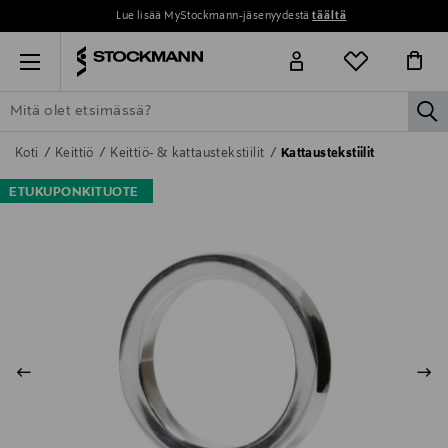
Lue lisää MyStockmann-jäsenyydestä
täältä
Menu
la
ETSI KAIKKI
NAISET
MIEHET
LAPSET
KOTI
KOSMETIIK
Koti
Keittiö
Keittiö- & kattaustekstiilit
Kattaustekstiilit
ETUKUPONKITUOTE