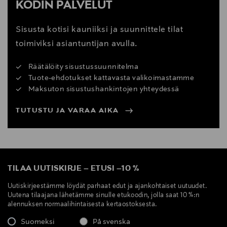
KODIN PALVELUT
Sisusta kotisi kauniiksi ja suunnittele tilat
toimiviksi asiantuntijan avulla.
Räätälöity sisustussuunnitelma
Tuote-ehdotukset kattavasta valikoimastamme
Maksuton sisustushankintojen yhteydessä
TUTUSTU JA VARAA AIKA
TILAA UUTISKIRJE
–
ETUSI
–
10 %
Uutiskirjeestämme löydät parhaat edut ja ajankohtaiset uutuudet.
Uutena tilaajana lähetämme sinulle etukoodin, jolla saat 10 %:n
alennuksen normaalihintaisesta kertaostoksesta.
Suomeksi
På svenska