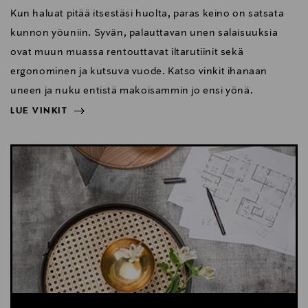
Kun haluat pitää itsestäsi huolta, paras keino on satsata
kunnon yöuniin. Syvän, palauttavan unen salaisuuksia
ovat muun muassa rentouttavat iltarutiinit sekä
ergonominen ja kutsuva vuode. Katso vinkit ihanaan
uneen ja nuku entistä makoisammin jo ensi yönä.
LUE VINKIT
NÄYTÄ VÄHEMMÄN
LUE VINKIT