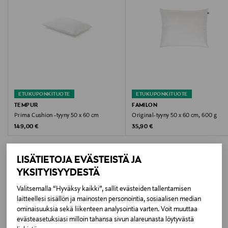
polyesteriä ja 41 % höyhentä
Hoito-ohjeet
Konepesu 60 °C
Väri
VALKOINEN
ETUKUPONKITUOTE
ETUKUPONKITUOTE
TEMPUR
FAMILON
Koko
Prima Cushion -tyyny 50 x 60 cm
Original-tyyny 50 x 60 cm, 600 g
Original Price
Original Price
149,00 €
35,90 €
50 x 60 cm
Valmistusmaa
LISÄTIETOJA EVÄSTEISTÄ JA
YKSITYISYYDESTÄ
Norja
Valitsemalla “Hyväksy kaikki”, sallit evästeiden tallentamisen
LISÄÄ KIINNOSTAVIA
Valmistaja
laitteellesi sisällön ja mainosten personointia, sosiaalisen median
ominaisuuksia sekä liikenteen analysointia varten. Voit muuttaa
TUOTTEITA
Mascot Høie AS
evästeasetuksiasi milloin tahansa sivun alareunasta löytyvästä