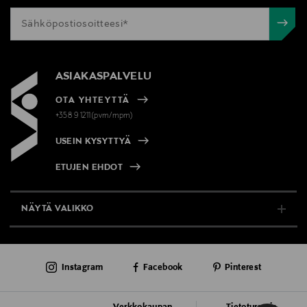
ASIAKASPALVELU
OTA YHTEYTTÄ
+358 9 1211(pvm/mpm)
USEIN KYSYTTYÄ
ETUJEN EHDOT
NÄYTÄ VALIKKO
TUKI & INFO
Instagram
Facebook
Pinterest
AJANKOHTAISTA
PALVELUT