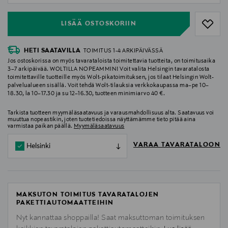
LISÄÄ OSTOSKORIIN
HETI SAATAVILLA
TOIMITUS 1-4 ARKIPÄIVÄSSÄ
Jos ostoskorissa on myös tavarataloista toimitettavia tuotteita, on toimitusaika
3–7 arkipäivää. WOLTILLA NOPEAMMIN! Voit valita Helsingin tavaratalosta
toimitettaville tuotteille myös Wolt-pikatoimituksen, jos tilaat Helsingin Wolt-
palvelualueen sisällä. Voit tehdä Wolt-tilauksia verkkokaupassa ma–pe 10–
18.30, la 10–17.30 ja su 12–16.30, tuotteen minimiarvo 40 €.
Tarkista tuotteen myymäläsaatavuus ja varausmahdollisuus alta. Saatavuus voi
muuttua nopeastikin, joten tuotetiedoissa näyttämämme tieto pitää aina
varmistaa paikan päällä.
Myymäläsaatavuus
VARAA TAVARATALOON
Helsinki
MAKSUTON TOIMITUS TAVARATALOJEN
PAKETTIAUTOMAATTEIHIN
Nyt kannattaa shoppailla! Saat maksuttoman toimituksen