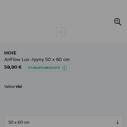
HOIE
AirFlow Lux -tyyny 50 x 60 cm
Original Price
59,90 €
ETUKUPONKITUOTE
Valitse
Väri
null
null