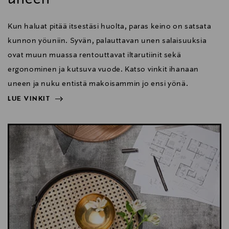
Kun haluat pitää itsestäsi huolta, paras keino on satsata
kunnon yöuniin. Syvän, palauttavan unen salaisuuksia
ovat muun muassa rentouttavat iltarutiinit sekä
ergonominen ja kutsuva vuode. Katso vinkit ihanaan
uneen ja nuku entistä makoisammin jo ensi yönä.
LUE VINKIT
NÄYTÄ VÄHEMMÄN
LUE VINKIT