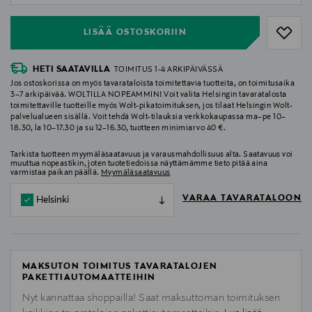
LISÄÄ OSTOSKORIIN
HETI SAATAVILLA
TOIMITUS 1-4 ARKIPÄIVÄSSÄ
Jos ostoskorissa on myös tavarataloista toimitettavia tuotteita, on toimitusaika
3–7 arkipäivää. WOLTILLA NOPEAMMIN! Voit valita Helsingin tavaratalosta
toimitettaville tuotteille myös Wolt-pikatoimituksen, jos tilaat Helsingin Wolt-
palvelualueen sisällä. Voit tehdä Wolt-tilauksia verkkokaupassa ma–pe 10–
18.30, la 10–17.30 ja su 12–16.30, tuotteen minimiarvo 40 €.
Tarkista tuotteen myymäläsaatavuus ja varausmahdollisuus alta. Saatavuus voi
muuttua nopeastikin, joten tuotetiedoissa näyttämämme tieto pitää aina
varmistaa paikan päällä.
Myymäläsaatavuus
VARAA TAVARATALOON
Helsinki
MAKSUTON TOIMITUS TAVARATALOJEN
PAKETTIAUTOMAATTEIHIN
Nyt kannattaa shoppailla! Saat maksuttoman toimituksen