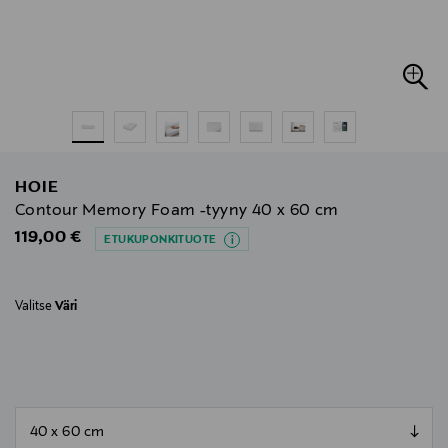
HOIE
Contour Memory Foam -tyyny 40 x 60 cm
Original Price
119,00 €
ETUKUPONKITUOTE
Valitse
Väri
null
null