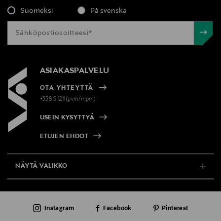
Suomeksi
På svenska
ASIAKASPALVELU
OTA YHTEYTTÄ
+358 9 1211(pvm/mpm)
USEIN KYSYTTYÄ
ETUJEN EHDOT
NÄYTÄ VALIKKO
TUKI & INFO
Instagram
Facebook
Pinterest
AJANKOHTAISTA