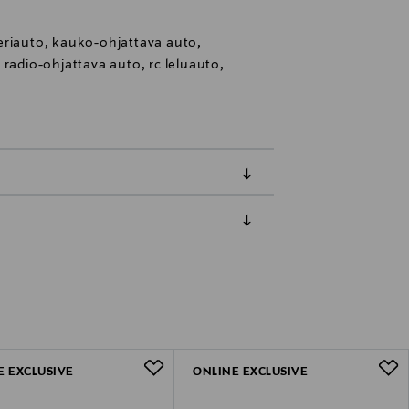
eriauto, kauko-ohjattava auto,
 radio-ohjattava auto, rc leluauto,
luessa tuotteen vastaanottamisesta.
uksesi Toimitustapa-kohdassa.
E EXCLUSIVE
ONLINE EXCLUSIVE