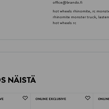
office@brando.fi
hot wheels rhinomite, rc monst
rhinomite monster truck, lasten
hot wheels rc
0,00 € – 4,90 €
inen tilaukseesi. Voit palauttaa tilaamasi tuotteen 30 vuorokauden ku
Näet lopullisen toimituskulun tila
rvitse ilmoittaa palautuksesta etukäteen.
ÖS NÄISTÄ
VE
ONLINE EXCLUSIVE
ONLIN