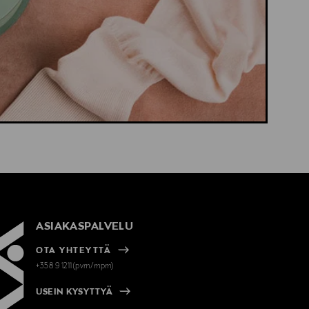
ASIAKASPALVELU
OTA YHTEYTTÄ
+358 9 1211(pvm/mpm)
USEIN KYSYTTYÄ