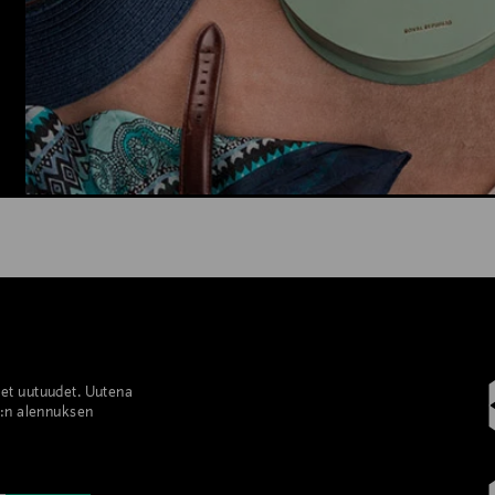
set uutuudet. Uutena
%:n alennuksen