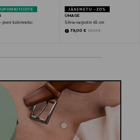
KUPONKITUOTE
JÄSENETU –20%
S
UMAGE
l- pieni kokinveitsi
Silvia-varjostin 45 cm
 Price
Discounted Price
Original Price
€
79,00 €
99,00 €