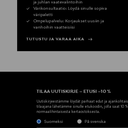
ja juhlan vaatevalintoihin
Värikonsultaatio: Löydä sinulle sopiva
väripaletti
Ompelupalvelu: Korjaukset uusiin ja
vanhoihin vaatteisiisi
TUTUSTU JA VARAA AIKA
TILAA UUTISKIRJE
–
ETUSI
–
10 %
Uutiskirjeestämme löydät parhaat edut ja ajankohtai
tilaajana lähetämme sinulle etukoodin, jolla saat 10 
normaalihintaisesta kertaostoksesta.
Suomeksi
På svenska