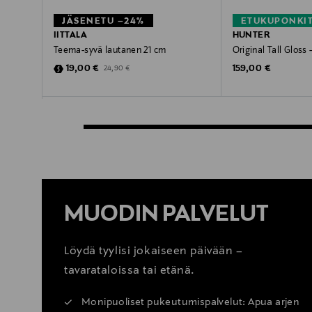
JÄSENETU –24%
ETUKUPONKI
IITTALA
HUNTER
Teema-syvä lautanen 21 cm
Original Tall Glos
Discounted Price
Original Price
Original Price
19,00 €
159,00 €
24,90 €
MUODIN PALVELUT
Löydä tyylisi jokaiseen päivään –
tavarataloissa tai etänä.
Monipuoliset pukeutumispalvelut: Apua arjen