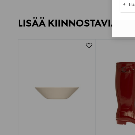
+
Til
LISÄÄ KIINNOSTAVIA TU