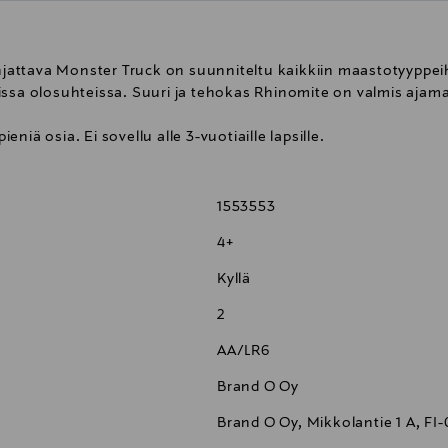
ttava Monster Truck on suunniteltu kaikkiin maastotyyppeihi
issa olosuhteissa. Suuri ja tehokas Rhinomite on valmis ajam
iä osia. Ei sovellu alle 3-vuotiaille lapsille.
1553553
4+
Kyllä
2
AA/LR6
Brand O Oy
Brand O Oy, Mikkolantie 1 A, FI-