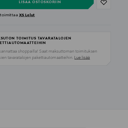
LISÄÄ OSTOSKORIIN
 toimittaa
XS Lelut
SUTON TOIMITUS TAVARATALOJEN
ETTIAUTOMAATTEIHIN
kannattaa shoppailla! Saat maksuttoman toimituksen
kien tavaratalojen pakettiautomaatteihin.
Lue lisää