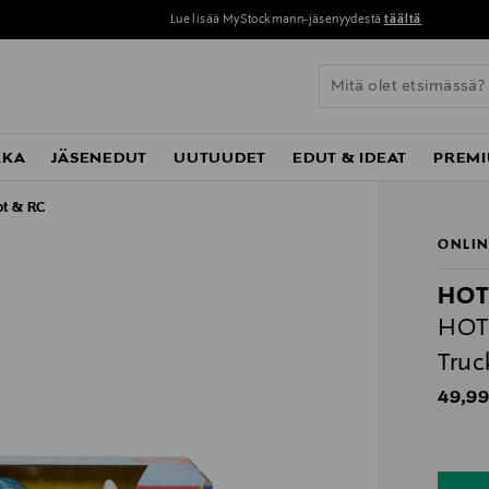
Lue lisää MyStockmann-jäsenyydestä
täältä
KKA
JÄSENEDUT
UUTUUDET
EDUT & IDEAT
PREMI
ot & RC
ONLIN
HOT
HOT
Truc
Origin
49,99
n
n