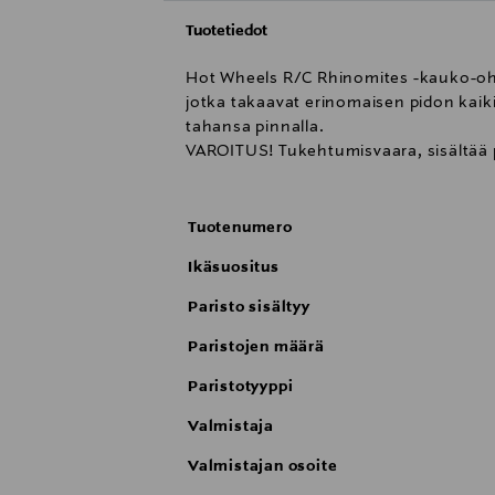
Tuotetiedot
Hot Wheels R/C Rhinomites -kauko-ohja
jotka takaavat erinomaisen pidon kaik
tahansa pinnalla.
VAROITUS! Tukehtumisvaara, sisältää pien
Tuotenumero
Ikäsuositus
Paristo sisältyy
Paristojen määrä
Paristotyyppi
Valmistaja
Valmistajan osoite