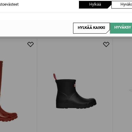
astoevästeet
Hylkää
Hyväk
OTTEITA
HYVÄKSY 
HYLKÄÄ KAIKKI