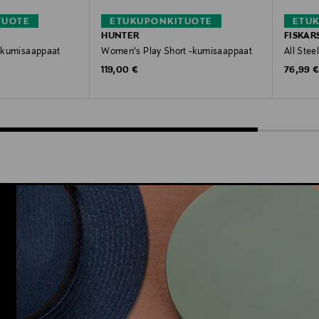
TUOTE
ETUKUPONKITUOTE
ETU
HUNTER
FISKAR
s -kumisaappaat
Women's Play Short -kumisaappaat
All Stee
Original Price
Original
119,00 €
76,99 