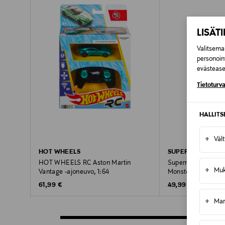
LISÄT
Valitsemal
personoin
evästeaset
Tietoturva
HALLIT
+
Väl
HOT WHEELS
SUPERMAN
HOT WHEELS RC Aston Martin
Superman Kauko-oh
+
Muk
Vantage -ajoneuvo, 1:64
Monster Truck 1:18
Original Price
Original Price
61,99 €
49,99 €
+
Mar