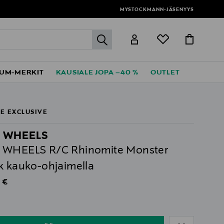
MYSTOCKMANN-JÄSENYYS
label.header.go
UM-MERKIT
KAUSIALE JOPA –40 %
OUTLET
E EXCLUSIVE
 WHEELS
 WHEELS R/C Rhinomite Monster
k kauko-ohjaimella
al Price
 €
ull
ull