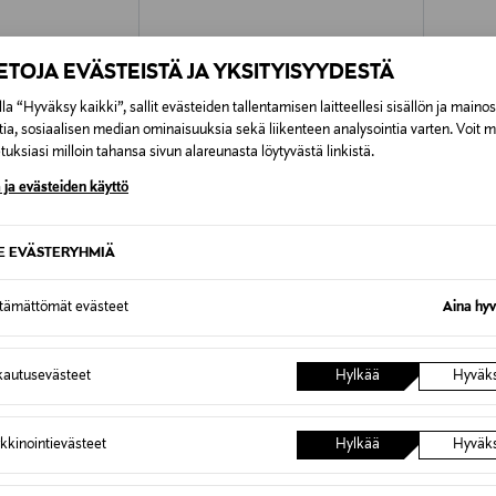
IETOJA EVÄSTEISTÄ JA YKSITYISYYDESTÄ
la “Hyväksy kaikki”, sallit evästeiden tallentamisen laitteellesi sisällön ja maino
tia, sosiaalisen median ominaisuuksia sekä liikenteen analysointia varten. Voit 
uksiasi milloin tahansa sivun alareunasta löytyvästä linkistä.
 ja evästeiden käyttö
SE EVÄSTERYHMIÄ
ttämättömät evästeet
Aina hyv
BATMAN
HOT W
jattava auto
BATMAN Kauko-ohjattava
HOT WHE
autusevästeet
Hylkää
Hyväk
Monsteriauto, 1:18
Original
57,99 €
Original Price
49,00 €
kkinointievästeet
Hylkää
Hyväk