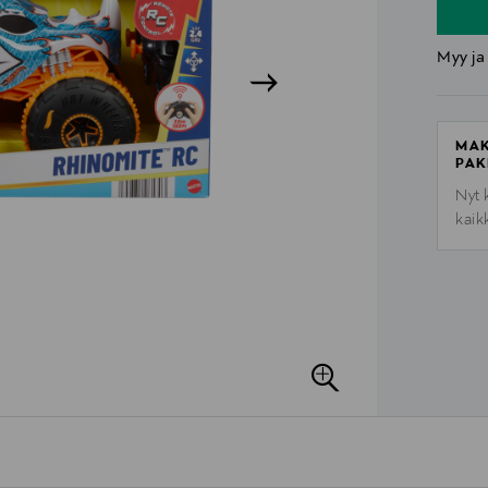
Myy ja
MAK
PAK
Nyt 
kaik