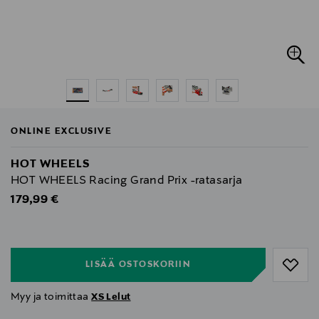
ONLINE EXCLUSIVE
HOT WHEELS
HOT WHEELS Racing Grand Prix -ratasarja
Original Price
179,99 €
null
null
LISÄÄ OSTOSKORIIN
Myy ja toimittaa
XS Lelut