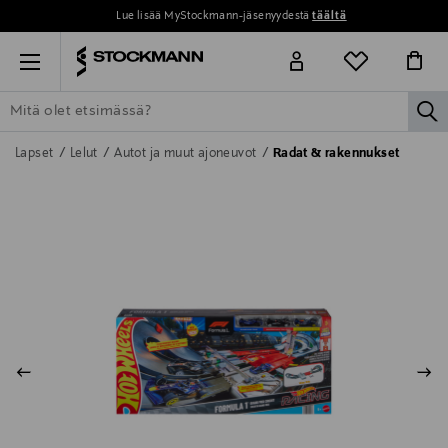
Lue lisää MyStockmann-jäsenyydestä
täältä
Menu
la
ETSI KAIKKI
NAISET
MIEHET
LAPSET
KOTI
KOSMETIIK
Lapset
Lelut
Autot ja muut ajoneuvot
Radat & rakennukset