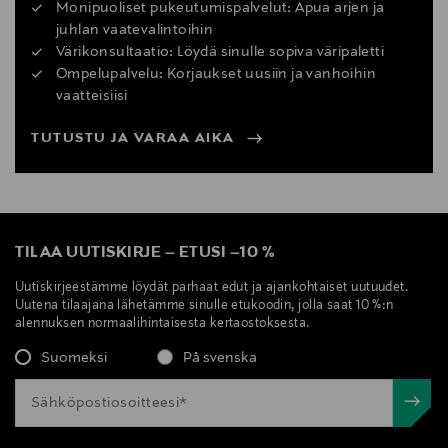
Monipuoliset pukeutumispalvelut: Apua arjen ja
juhlan vaatevalintoihin
Värikonsultaatio: Löydä sinulle sopiva väripaletti
Ompelupalvelu: Korjaukset uusiin ja vanhoihin
vaatteisiisi
TUTUSTU JA VARAA AIKA
TILAA UUTISKIRJE
–
ETUSI
–
10 %
Uutiskirjeestämme löydät parhaat edut ja ajankohtaiset uutuudet.
Uutena tilaajana lähetämme sinulle etukoodin, jolla saat 10 %:n
alennuksen normaalihintaisesta kertaostoksesta.
Suomeksi
På svenska