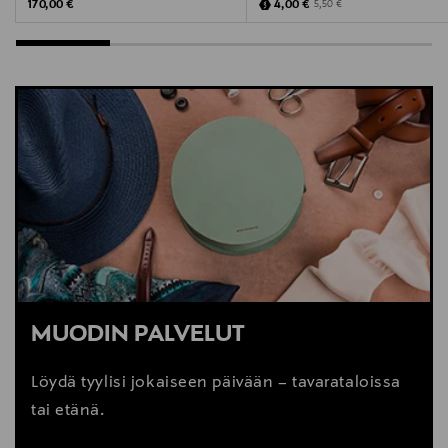
Original Price
Discounted Price
Original Price
170,00 €
4,00 €
5,50 €
MUODIN PALVELUT
Löydä tyylisi jokaiseen päivään – tavarataloissa
tai etänä.