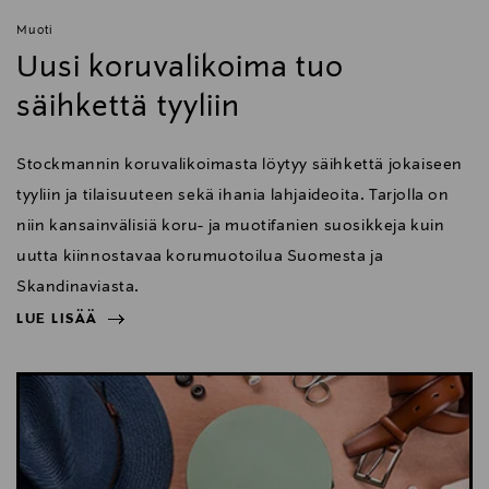
Muoti
Uusi koruvalikoima tuo
säihkettä tyyliin
Stockmannin koruvalikoimasta löytyy säihkettä jokaiseen
tyyliin ja tilaisuuteen sekä ihania lahjaideoita. Tarjolla on
niin kansainvälisiä koru- ja muotifanien suosikkeja kuin
uutta kiinnostavaa korumuotoilua Suomesta ja
Skandinaviasta.
LUE LISÄÄ
NÄYTÄ VÄHEMMÄN
LUE LISÄÄ