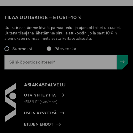
TILAA UUTISKIRJE
–
ETUSI
–
10 %
Uutiskirjeestämme löydät parhaat edut ja ajankohtaiset uutuudet.
Uutena tilaajana lähetämme sinulle etukoodin, jolla saat 10 %:n
alennuksen normaalihintaisesta kertaostoksesta.
Suomeksi
På svenska
ASIAKASPALVELU
OTA YHTEYTTÄ
+358 9 1211(pvm/mpm)
USEIN KYSYTTYÄ
ETUJEN EHDOT