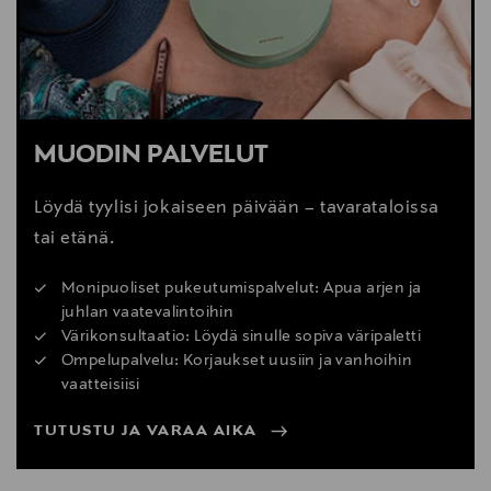
MUODIN PALVELUT
Löydä tyylisi jokaiseen päivään – tavarataloissa
tai etänä.
Monipuoliset pukeutumispalvelut: Apua arjen ja
juhlan vaatevalintoihin
Värikonsultaatio: Löydä sinulle sopiva väripaletti
Ompelupalvelu: Korjaukset uusiin ja vanhoihin
vaatteisiisi
TUTUSTU JA VARAA AIKA