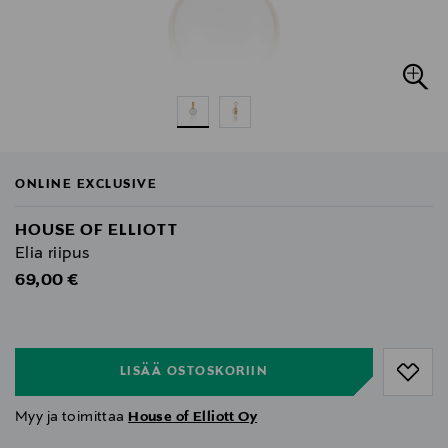
ONLINE EXCLUSIVE
HOUSE OF ELLIOTT
Elia riipus
Original Price
69,00 €
null
null
LISÄÄ OSTOSKORIIN
Myy ja toimittaa
House of Elliott Oy