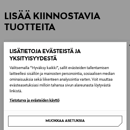
LISÄÄ KIINNOSTAVIA
TUOTTEITA
ONLINE EXCLUSIVE
ONLINE EXCLUSIVE
LISÄTIETOJA EVÄSTEISTÄ JA
YKSITYISYYDESTÄ
Valitsemalla “Hyväksy kaikki”, sallit evästeiden tallentamisen
laitteellesi sisällön ja mainosten personointia, sosiaalisen median
ominaisuuksia sekä liikenteen analysointia varten. Voit muuttaa
evästeasetuksiasi milloin tahansa sivun alareunasta löytyvästä
linkistä.
Tietoturva ja evästeiden käyttö
ALE –34%
DFJ COLLECTIONS
HOUSE OF ELLIOTT
Oval Ring earring
Bijou helmikorvakorut
MUOKKAA ASETUKSIA
Original Price
Discounted Price
Original Price
48,00 €
79,00 €
119,00 €