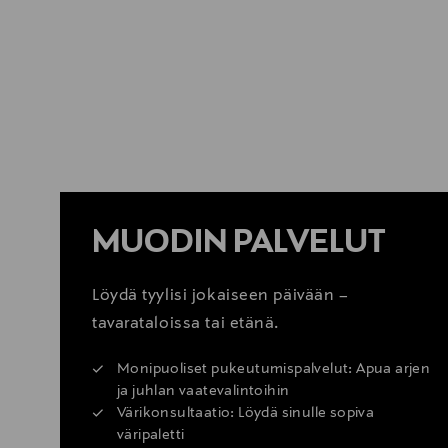
LUE LISÄÄ
MUODIN PALVELUT
Löydä tyylisi jokaiseen päivään –
tavarataloissa tai etänä.
Monipuoliset pukeutumispalvelut: Apua arjen
ja juhlan vaatevalintoihin
Värikonsultaatio: Löydä sinulle sopiva
väripaletti