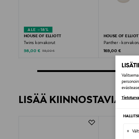
ALE –18%
HOUSE OF ELLIOTT
HOUSE OF ELLIOT
Twins korvakorut
Panther - korvakor
Discounted Price
Original Price
Original Price
98,00 €
169,00 €
119,00 €
LISÄT
Valitsemal
personoin
evästeaset
LISÄÄ KIINNOSTAVIA TU
Tietoturva
HALLIT
+
Väl