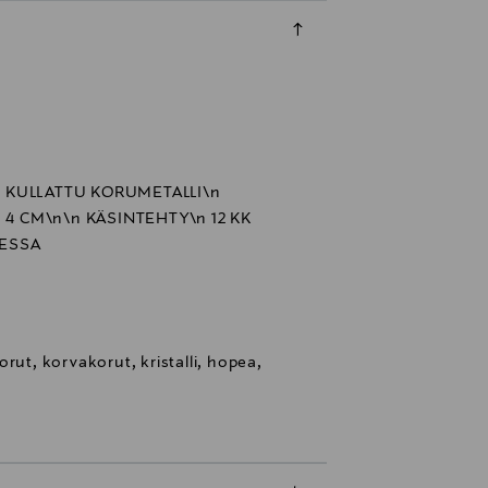
KULLATTU KORUMETALLI\n
 4 CM\n\n KÄSINTEHTY\n 12 KK
ESSA
rut, korvakorut, kristalli, hopea,