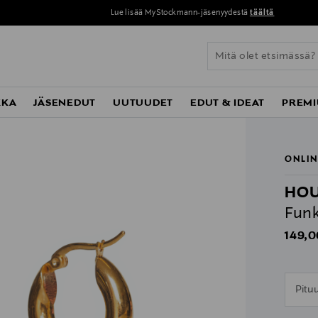
Lue lisää MyStockmann-jäsenyydestä
täältä
KKA
JÄSENEDUT
UUTUUDET
EDUT & IDEAT
PREMI
ONLIN
HOU
Funk
Origin
149,0
n
Pitu
n