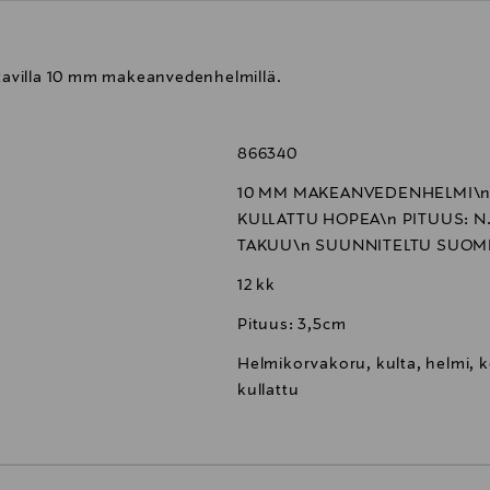
ttavilla 10 mm makeanvedenhelmillä.
866340
10 MM MAKEANVEDENHELMI\n 
KULLATTU HOPEA\n PITUUS: N.
TAKUU\n SUUNNITELTU SUOM
12 kk
Pituus: 3,5cm
Helmikorvakoru, kulta, helmi, ko
kullattu