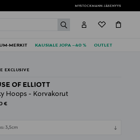
MYSTOCKMANN-JÄSENYYS
label.header.go
UM-MERKIT
KAUSIALE JOPA –40 %
OUTLET
E EXCLUSIVE
SE OF ELLIOTT
y Hoops - Korvakorut
al Price
0 €
ull
us: 3,5cm
ull