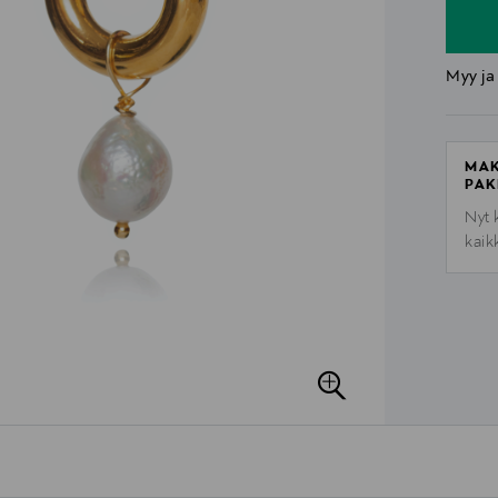
Myy ja
MAK
PAK
Nyt 
kaik