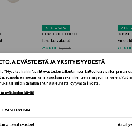
ALE –34%
ALE 
T
HOUSE OF ELLIOTT
HOUSE 
ut
Lena korvakorut
Emerald
Discounted Price
Discoun
Original Price
79,00 €
71,00 €
119,00 €
IETOJA EVÄSTEISTÄ JA YKSITYISYYDESTÄ
la “Hyväksy kaikki”, sallit evästeiden tallentamisen laitteellesi sisällön ja maino
tia, sosiaalisen median ominaisuuksia sekä liikenteen analysointia varten. Voit 
uksiasi milloin tahansa sivun alareunasta löytyvästä linkistä.
OTTEITA
 ja evästeiden käyttö
SE EVÄSTERYHMIÄ
ONLINE EXCLUSIVE
ttämättömät evästeet
Aina hyv