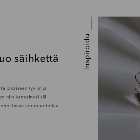
Inspiroidu
uo säihkettä
ä jokaiseen tyyliin ja
 on niin kansainvälisiä
kiinnostavaa korumuotoilua