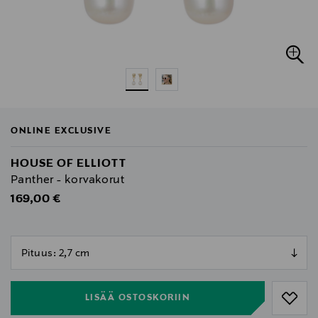
ONLINE EXCLUSIVE
HOUSE OF ELLIOTT
Panther - korvakorut
Original Price
169,00 €
null
null
LISÄÄ OSTOSKORIIN