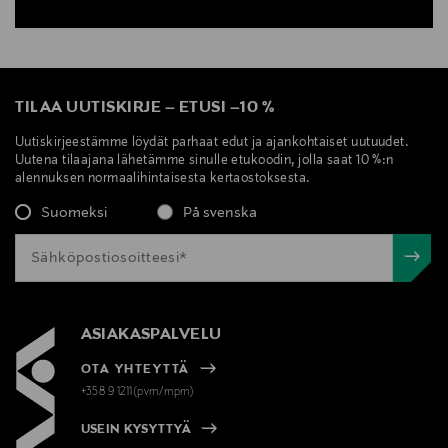
TILAA UUTISKIRJE
–
ETUSI
–
10 %
Uutiskirjeestämme löydät parhaat edut ja ajankohtaiset uutuudet.
Uutena tilaajana lähetämme sinulle etukoodin, jolla saat 10 %:n
alennuksen normaalihintaisesta kertaostoksesta.
Suomeksi
På svenska
ASIAKASPALVELU
OTA YHTEYTTÄ
+358 9 1211(pvm/mpm)
USEIN KYSYTTYÄ