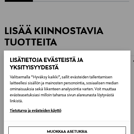
LISÄÄ KIINNOSTAVIA
TUOTTEITA
LISÄTIETOJA EVÄSTEISTÄ JA
YKSITYISYYDESTÄ
Valitsemalla “Hyväksy kaikki”, sallit evästeiden tallentamisen
laitteellesi sisällön ja mainosten personointia, sosiaalisen median
ominaisuuksia sekä liikenteen analysointia varten. Voit muuttaa
evästeasetuksiasi milloin tahansa sivun alareunasta löytyvästä
linkistä.
Tietoturva ja evästeiden käyttö
ETUKUPONKITUOTE
ETUKUPONKITUOTE
MUOKKAA ASETUKSIA
SIMONE PERELE
DE BUYER