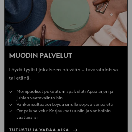
MUODIN PALVELUT
Löydä tyylisi jokaiseen päivään – tavarataloissa
tai etänä.
Monipuoliset pukeutumispalvelut: Apua arjen ja
juhlan vaatevalintoihin
Värikonsultaatio: Löydä sinulle sopiva väripaletti
Ompelupalvelu: Korjaukset uusiin ja vanhoihin
vaatteisiisi
TUTUSTU JA VARAA AIKA