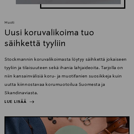
Muoti
Uusi koruvalikoima tuo
säihkettä tyyliin
Stockmannin koruvalikoimasta löytyy säihkettä jokaiseen
tyyliin ja tilaisuuteen sekä ihania lahjaideoita. Tarjolla on
niin kansainvälisiä koru- ja muotifanien suosikkeja kuin
uutta kiinnostavaa korumuotoilua Suomesta ja
Skandinaviasta.
LUE LISÄÄ
NÄYTÄ VÄHEMMÄN
LUE LISÄÄ