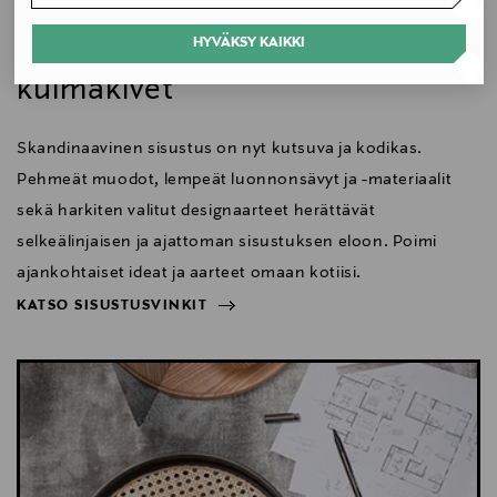
Konepesu
Nordic -sohvat valmistetaan aina tilauksesta ja ne ovat
Koti
siksi helposti räätälöitävissä. Useiden
Skandinaavisen sisustuksen
HYVÄKSY KAIKKI
verhoilumateriaalien ja värien lisäksi sohva on
Pesulämpötila
kulmakivet
mahdollista saada erilaisilla jaloilla. Perusmallissa jalat
30 °C
ovat metallia.
Skandinaavinen sisustus on nyt kutsuva ja kodikas.
Väri
Pehmeät muodot, lempeät luonnonsävyt ja -materiaalit
HARMAA
sekä harkiten valitut designaarteet herättävät
selkeälinjaisen ja ajattoman sisustuksen eloon. Poimi
Avainsanat
ajankohtaiset ideat ja aarteet omaan kotiisi.
Käsityö, Räätälöity, Ekologinen, Pestävä, Irrotettava,
KATSO SISUSTUSVINKIT
Suomalainen, Kotimainen, Ajaton
NÄYTÄ VÄHEMMÄN
KATSO SISUSTUSVINKIT