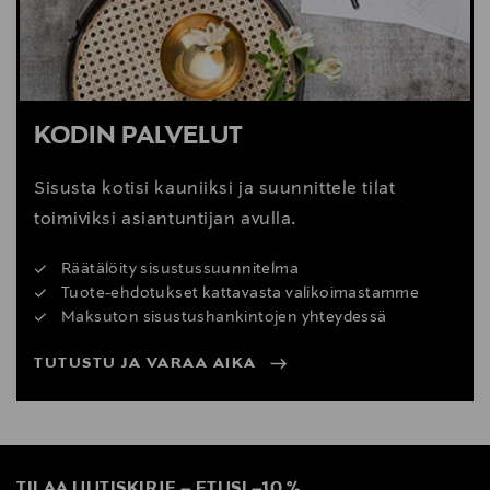
KODIN PALVELUT
Sisusta kotisi kauniiksi ja suunnittele tilat
toimiviksi asiantuntijan avulla.
Räätälöity sisustussuunnitelma
Tuote-ehdotukset kattavasta valikoimastamme
Maksuton sisustushankintojen yhteydessä
TUTUSTU JA VARAA AIKA
TILAA UUTISKIRJE
–
ETUSI
–
10 %