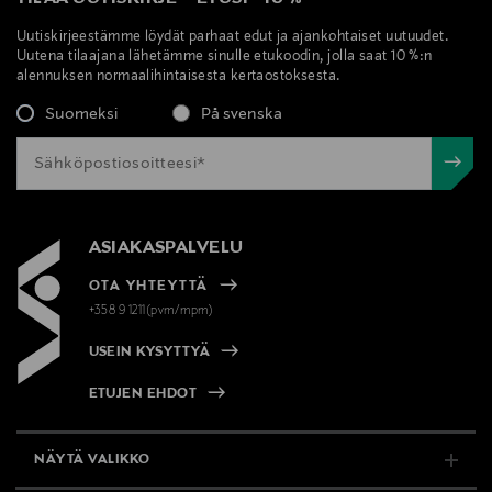
Uutiskirjeestämme löydät parhaat edut ja ajankohtaiset uutuudet.
Uutena tilaajana lähetämme sinulle etukoodin, jolla saat 10 %:n
alennuksen normaalihintaisesta kertaostoksesta.
Suomeksi
På svenska
ASIAKASPALVELU
OTA YHTEYTTÄ
+358 9 1211(pvm/mpm)
USEIN KYSYTTYÄ
ETUJEN EHDOT
NÄYTÄ VALIKKO