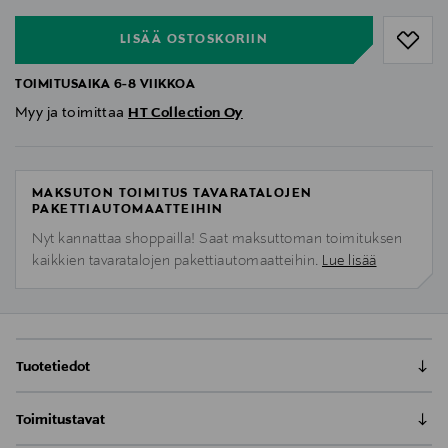
LISÄÄ OSTOSKORIIN
TOIMITUSAIKA 6-8 VIIKKOA
Myy ja toimittaa
HT Collection Oy
MAKSUTON TOIMITUS TAVARATALOJEN
PAKETTIAUTOMAATTEIHIN
Nyt kannattaa shoppailla! Saat maksuttoman toimituksen
kaikkien tavaratalojen pakettiautomaatteihin.
Lue lisää
Tuotetiedot
HT Collectionin Nordic -sohva on valmistettu
Toimitustavat
Suomessa käsityönä yli puolen vuosisadan
kokemuksella. Ajaton, skandinaavinen muotoilu takaa