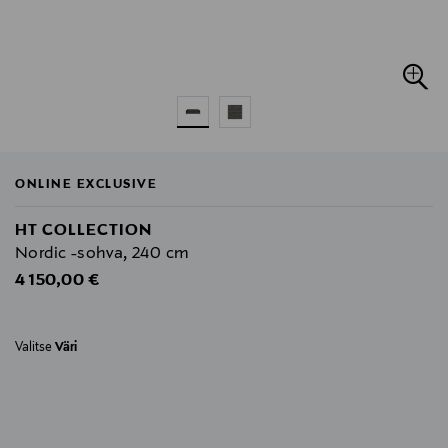
ONLINE EXCLUSIVE
HT COLLECTION
Nordic -sohva, 240 cm
Original Price
4 150,00 €
Valitse
Väri
null
null