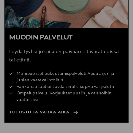
MUODIN PALVELUT
Löydä tyylisi jokaiseen päivään – tavarataloissa
tai etänä.
Monipuoliset pukeutumispalvelut: Apua arjen ja
juhlan vaatevalintoihin
Värikonsultaatio: Löydä sinulle sopiva väripaletti
Ompelupalvelu: Korjaukset uusiin ja vanhoihin
vaatteisiisi
TUTUSTU JA VARAA AIKA