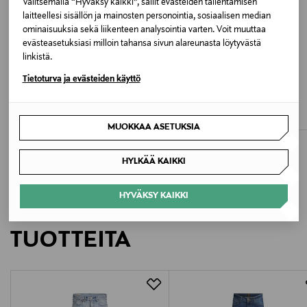
Valitsemalla “Hyväksy kaikki”, sallit evästeiden tallentamisen
laitteellesi sisällön ja mainosten personointia, sosiaalisen median
Valmistusmaa
ominaisuuksia sekä liikenteen analysointia varten. Voit muuttaa
evästeasetuksiasi milloin tahansa sivun alareunasta löytyvästä
Egypti
linkistä.
ETUKUPONKITUOTE
ALE –60%
Tietoturva ja evästeiden käyttö
Valmistajan tuotenumero
MARC O'POLO
MARC O'POLO
Farkut
Farkut
50560264
Original Price
Discounted Price
Original Price
114,95 €
46,00 €
115,95 €
MUOKKAA ASETUKSIA
Valmistaja
HYLKÄÄ KAIKKI
Hugo Boss AG
HYVÄKSY KAIKKI
Valmistajan osoite
LISÄÄ KIINNOSTAVIA
Holy-Allee 3, 72555 Metzingen, Germany
TUOTTEITA
Digitaalinen osoite
info@hugoboss.com