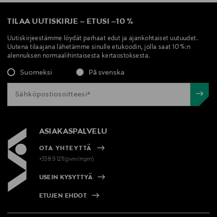
TILAA UUTISKIRJE
–
ETUSI
–
10 %
Uutiskirjeestämme löydät parhaat edut ja ajankohtaiset uutuudet.
Uutena tilaajana lähetämme sinulle etukoodin, jolla saat 10 %:n
alennuksen normaalihintaisesta kertaostoksesta.
Suomeksi
På svenska
ASIAKASPALVELU
OTA YHTEYTTÄ
+358 9 1211(pvm/mpm)
USEIN KYSYTTYÄ
ETUJEN EHDOT