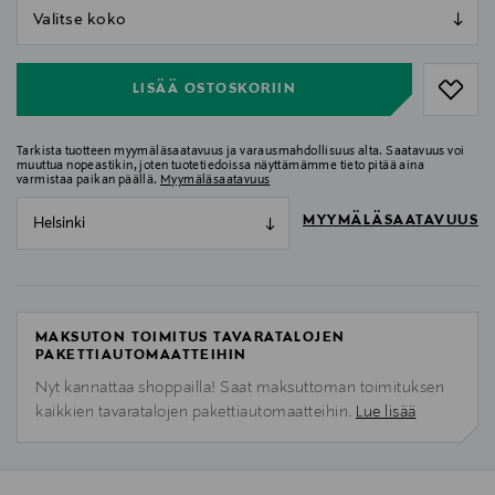
null
null
LISÄÄ OSTOSKORIIN
Tarkista tuotteen myymäläsaatavuus ja varausmahdollisuus alta. Saatavuus voi
muuttua nopeastikin, joten tuotetiedoissa näyttämämme tieto pitää aina
varmistaa paikan päällä.
Myymäläsaatavuus
MYYMÄLÄSAATAVUUS
Helsinki
MAKSUTON TOIMITUS TAVARATALOJEN
PAKETTIAUTOMAATTEIHIN
Nyt kannattaa shoppailla! Saat maksuttoman toimituksen
kaikkien tavaratalojen pakettiautomaatteihin.
Lue lisää