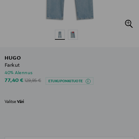
HUGO
Farkut
40% Alennus
Original Price
Discounted Price
77,40 €
129,95 €
ETUKUPONKITUOTE
Valitse
Väri