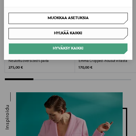
MUOKKAA ASETUKSIA
HYLKÄÄ KAIKKI
HYVÄKSY KAIKKI
ETUKUPONKITUOTE
ETUKUPONKITUOTE
SOFT GOAT
FILIPPA K
Neulottu oversized t-paita
Emma Cropped -housut villasta
Original Price
Original Price
275,00 €
170,00 €
Inspiroidu