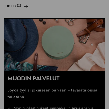
LUE LISÄÄ
NÄYTÄ VÄHEMMÄN
LUE LISÄÄ
MUODIN PALVELUT
Löydä tyylisi jokaiseen päivään – tavarataloissa
tai etänä.
Monipuoliset pukeutumispalvelut: Apua arjen ja