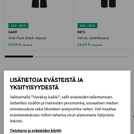
Valmistaja
Hugo Boss AG
ALE –60%
ALE –60%
Valmistajan osoite
GANT
RIL'S
Slim Flare Slack -housut
Serres -neulehousut
Holy-Allee 3, 72555 Metzingen, Germany
Discounted Price
Discounted Price
Original Price
Original Price
63,60 €
59,60 €
159,90 €
149,90 €
Digitaalinen osoite
info@hugoboss.com
LISÄTIETOJA EVÄSTEISTÄ JA
Avainsanat
LISÄÄ KIINNOSTAVIA
YKSITYISYYDESTÄ
HUGO, housut, naisten housut, leveälahkeiset
TUOTTEITA
housut, korkeavyötäröiset housut
Valitsemalla “Hyväksy kaikki”, sallit evästeiden tallentamisen
laitteellesi sisällön ja mainosten personointia, sosiaalisen median
ominaisuuksia sekä liikenteen analysointia varten. Voit muuttaa
evästeasetuksiasi milloin tahansa sivun alareunasta löytyvästä
linkistä.
Tietoturva ja evästeiden käyttö