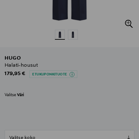
HUGO
Halati-housut
Original Price
179,95 €
ETUKUPONKITUOTE
Valitse
Väri
null