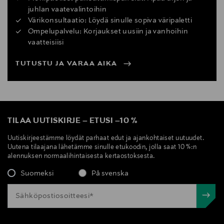
juhlan vaatevalintoihin
Värikonsultaatio: Löydä sinulle sopiva väripaletti
Ompelupalvelu: Korjaukset uusiin ja vanhoihin
vaatteisiisi
TUTUSTU JA VARAA AIKA
TILAA UUTISKIRJE
–
ETUSI
–
10 %
Uutiskirjeestämme löydät parhaat edut ja ajankohtaiset uutuudet.
Uutena tilaajana lähetämme sinulle etukoodin, jolla saat 10 %:n
alennuksen normaalihintaisesta kertaostoksesta.
Suomeksi
På svenska