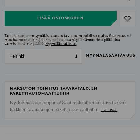
null
LISÄÄ OSTOSKORIIN
Tarkista tuotteen myymäläsaatavuus ja varausmahdollisuus alta. Saatavuus voi
muuttua nopeastikin, joten tuotetiedoissa näyttämämme tieto pitää aina
varmistaa paikan päällä.
Myymäläsaatavuus
MYYMÄLÄSAATAVUUS
Helsinki
MAKSUTON TOIMITUS TAVARATALOJEN
PAKETTIAUTOMAATTEIHIN
Nyt kannattaa shoppailla! Saat maksuttoman toimituksen
kaikkien tavaratalojen pakettiautomaatteihin.
Lue lisää