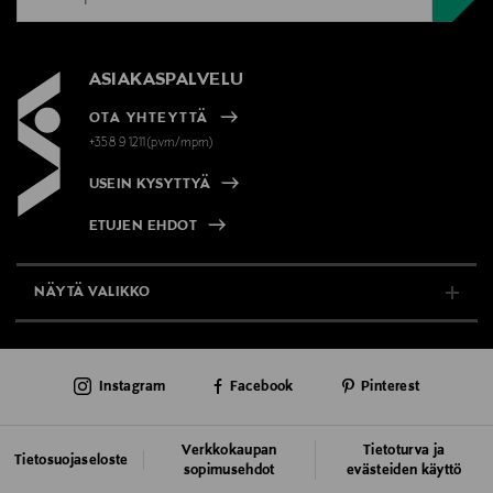
ASIAKASPALVELU
OTA YHTEYTTÄ
+358 9 1211(pvm/mpm)
USEIN KYSYTTYÄ
ETUJEN EHDOT
NÄYTÄ VALIKKO
TUKI & INFO
Instagram
Facebook
Pinterest
AJANKOHTAISTA
PALVELUT
Verkkokaupan
Tietoturva ja
Tietosuojaseloste
sopimusehdot
evästeiden käyttö