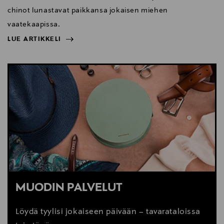
chinot lunastavat paikkansa jokaisen miehen
vaatekaapissa.
LUE ARTIKKELI
NÄYTÄ VÄHEMMÄN
LUE ARTIKKELI
MUODIN PALVELUT
Löydä tyylisi jokaiseen päivään – tavarataloissa