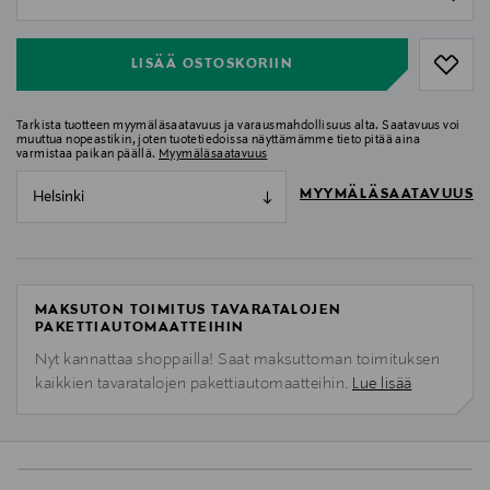
null
LISÄÄ OSTOSKORIIN
Tarkista tuotteen myymäläsaatavuus ja varausmahdollisuus alta. Saatavuus voi
muuttua nopeastikin, joten tuotetiedoissa näyttämämme tieto pitää aina
varmistaa paikan päällä.
Myymäläsaatavuus
MYYMÄLÄSAATAVUUS
Helsinki
MAKSUTON TOIMITUS TAVARATALOJEN
PAKETTIAUTOMAATTEIHIN
Nyt kannattaa shoppailla! Saat maksuttoman toimituksen
kaikkien tavaratalojen pakettiautomaatteihin.
Lue lisää