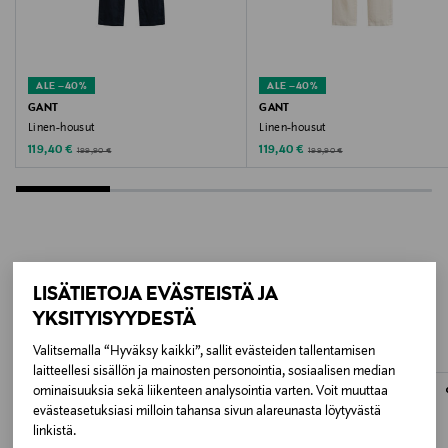
Valmistajan tuotenumero
50565432
ALE –40%
ALE –40%
Valmistaja
GANT
GANT
Linen-housut
Linen-housut
Hugo Boss AG
Discounted Price
Discounted Price
Original Price
Original Price
119,40 €
119,40 €
199,90 €
199,90 €
Valmistajan osoite
Holy-Allee 3, 72555 Metzingen, Germany
Digitaalinen osoite
LISÄÄ KIINNOSTAVIA
LISÄTIETOJA EVÄSTEISTÄ JA
info@hugoboss.com
YKSITYISYYDESTÄ
TUOTTEITA
Avainsanat
Valitsemalla “Hyväksy kaikki”, sallit evästeiden tallentamisen
laitteellesi sisällön ja mainosten personointia, sosiaalisen median
HUGO, housut, miesten housut, vaatteet, alaosat,
ominaisuuksia sekä liikenteen analysointia varten. Voit muuttaa
vapaa-aika
evästeasetuksiasi milloin tahansa sivun alareunasta löytyvästä
linkistä.