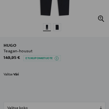
HUGO
Teagan-housut
Original Price
149,95 €
ETUKUPONKITUOTE
Valitse
Väri
null