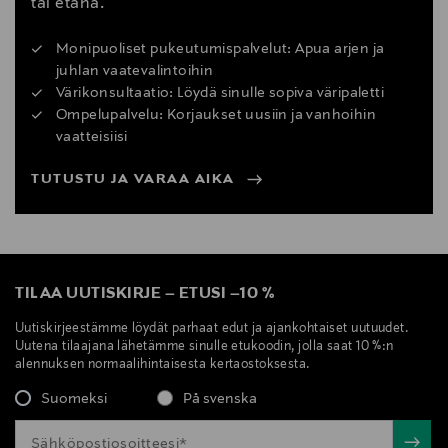
tai etänä.
Monipuoliset pukeutumispalvelut: Apua arjen ja
juhlan vaatevalintoihin
Värikonsultaatio: Löydä sinulle sopiva väripaletti
Ompelupalvelu: Korjaukset uusiin ja vanhoihin
vaatteisiisi
TUTUSTU JA VARAA AIKA
TILAA UUTISKIRJE
–
ETUSI
–
10 %
Uutiskirjeestämme löydät parhaat edut ja ajankohtaiset uutuudet.
Uutena tilaajana lähetämme sinulle etukoodin, jolla saat 10 %:n
alennuksen normaalihintaisesta kertaostoksesta.
Suomeksi
På svenska