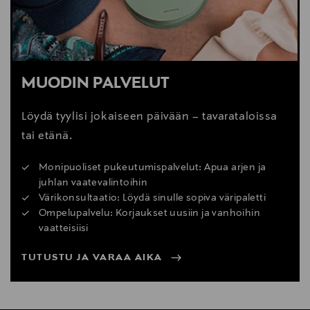
MUODIN PALVELUT
Löydä tyylisi jokaiseen päivään – tavarataloissa
tai etänä.
Monipuoliset pukeutumispalvelut: Apua arjen ja
juhlan vaatevalintoihin
Värikonsultaatio: Löydä sinulle sopiva väripaletti
Ompelupalvelu: Korjaukset uusiin ja vanhoihin
vaatteisiisi
TUTUSTU JA VARAA AIKA