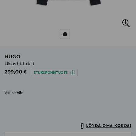
HUGO
Ukashi-takki
Original Price
299,00 €
ETUKUPONKITUOTE
Valitse
Väri
LÖYDÄ OMA KOKOSI