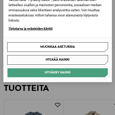
Valitsemalla “Hyväksy kaikki”, sallit evästeiden tallentamisen
laitteellesi sisällön ja mainosten personointia, sosiaalisen median
Valmistajan tuotenumero
ominaisuuksia sekä liikenteen analysointia varten. Voit muuttaa
evästeasetuksiasi milloin tahansa sivun alareunasta löytyvästä
50565425
linkistä.
ETUKUPONKITUOTE
ETUKUPONKITUOTE
Tietoturva ja evästeiden käyttö
Valmistaja
LEVI'S
J.LINDEBERG
Bomber-takki
Bailey-takki
Hugo Boss AG
Original Price
Original Price
160,00 €
325,00 €
MUOKKAA ASETUKSIA
Valmistajan osoite
Holy-Allee 3, 72555 Metzingen, Germany
HYLKÄÄ KAIKKI
Digitaalinen osoite
HYVÄKSY KAIKKI
LISÄÄ KIINNOSTAVIA
info@hugoboss.com
TUOTTEITA
Avainsanat
HUGO, takki, kevyt takki, bomber-takki, miesten
takki, vapaa-ajan takki