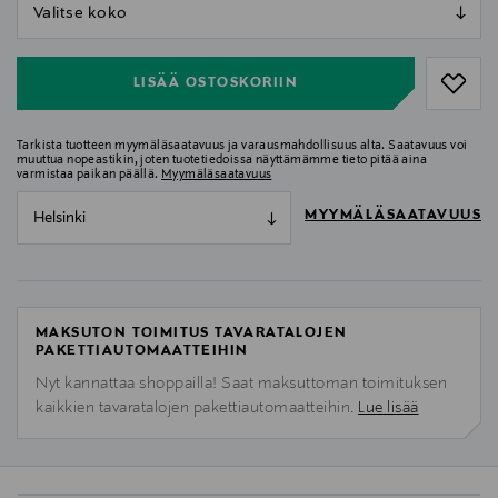
null
null
LISÄÄ OSTOSKORIIN
Tarkista tuotteen myymäläsaatavuus ja varausmahdollisuus alta. Saatavuus voi
muuttua nopeastikin, joten tuotetiedoissa näyttämämme tieto pitää aina
varmistaa paikan päällä.
Myymäläsaatavuus
MYYMÄLÄSAATAVUUS
Helsinki
MAKSUTON TOIMITUS TAVARATALOJEN
PAKETTIAUTOMAATTEIHIN
Nyt kannattaa shoppailla! Saat maksuttoman toimituksen
kaikkien tavaratalojen pakettiautomaatteihin.
Lue lisää