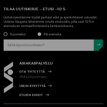
TILAA UUTISKIRJE
–
ETUSI
–
10 %
Uutiskirjeestämme löydät parhaat edut ja ajankohtaiset uutuudet.
Uutena tilaajana lähetämme sinulle etukoodin, jolla saat 10 %:n
alennuksen normaalihintaisesta kertaostoksesta.
Suomeksi
På svenska
ASIAKASPALVELU
OTA YHTEYTTÄ
+358 9 1211(pvm/mpm)
USEIN KYSYTTYÄ
ETUJEN EHDOT