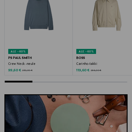
ALE –60%
ALE –60%
PS PAUL SMITH
BOSS
Crew Neck -neule
Carinho-takki
Discounted Price
Discounted Price
Original Price
Original Price
99,60 €
119,60 €
250,00 €
299,00 €