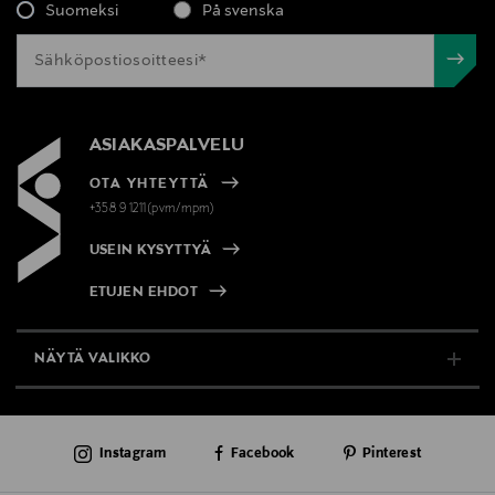
Suomeksi
På svenska
ASIAKASPALVELU
OTA YHTEYTTÄ
+358 9 1211(pvm/mpm)
USEIN KYSYTTYÄ
ETUJEN EHDOT
NÄYTÄ VALIKKO
TUKI & INFO
Instagram
Facebook
Pinterest
AJANKOHTAISTA