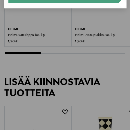
Transmeri Oy
Valmistajan osoite
HELMI
HELMI
Linnoitustie 2 A, 02600 Espoo, Finland
Helmi-vanulappu 100 kpl
Helmi -vanupuikko 200 kpl
Original Price
Original Price
1,90 €
1,90 €
Digitaalinen osoite
kuluttajapalvelu@transmeri.fi
LISÄÄ KIINNOSTAVIA
TUOTTEITA