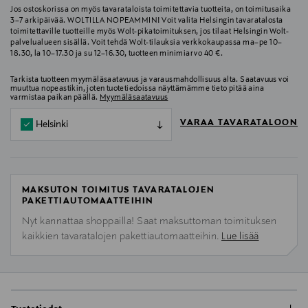
Jos ostoskorissa on myös tavarataloista toimitettavia tuotteita, on toimitusaika
3–7 arkipäivää. WOLTILLA NOPEAMMIN! Voit valita Helsingin tavaratalosta
toimitettaville tuotteille myös Wolt-pikatoimituksen, jos tilaat Helsingin Wolt-
palvelualueen sisällä. Voit tehdä Wolt-tilauksia verkkokaupassa ma–pe 10–
18.30, la 10–17.30 ja su 12–16.30, tuotteen minimiarvo 40 €.
Tarkista tuotteen myymäläsaatavuus ja varausmahdollisuus alta. Saatavuus voi
muuttua nopeastikin, joten tuotetiedoissa näyttämämme tieto pitää aina
varmistaa paikan päällä.
Myymäläsaatavuus
VARAA TAVARATALOON
Helsinki
MAKSUTON TOIMITUS TAVARATALOJEN
PAKETTIAUTOMAATTEIHIN
Nyt kannattaa shoppailla! Saat maksuttoman toimituksen
kaikkien tavaratalojen pakettiautomaatteihin.
Lue lisää