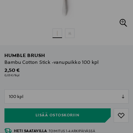
HUMBLE BRUSH
Bambu Cotton Stick -vanupuikko 100 kpl
Original Price
2,50 €
0,03 €/1kpl
null
null
LISÄÄ OSTOSKORIIN
HETI SAATAVILLA
TOIMITUS 1-4 ARKIPÄIVÄSSÄ