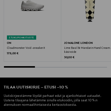
ETUKUPONKITUOTE
ON
JO MALONE LONDON
Cloudmonster Void -sneakerit
Lime Basil & Mandarin Hand Cream 
käsivoide
Original Price
179,00 €
Original Price
30,00 €
TILAA UUTISKIRJE
–
ETUSI
–
10 %
Uutiskirjeestämme löydät parhaat edut ja ajankohtaiset uutuudet.
Uutena tilaajana lähetämme sinulle etukoodin, jolla saat 10 %:n
alennuksen normaalihintaisesta kertaostoksesta.