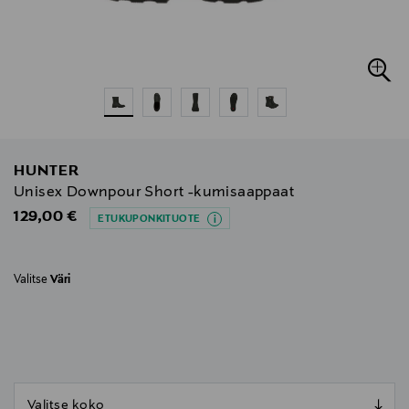
HUNTER
Unisex Downpour Short -kumisaappaat
Original Price
129,00 €
ETUKUPONKITUOTE
Valitse
Väri
null