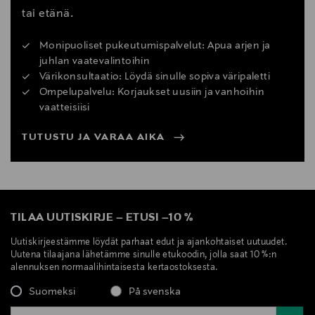
tai etänä.
Monipuoliset pukeutumispalvelut: Apua arjen ja
juhlan vaatevalintoihin
Värikonsultaatio: Löydä sinulle sopiva väripaletti
Ompelupalvelu: Korjaukset uusiin ja vanhoihin
vaatteisiisi
TUTUSTU JA VARAA AIKA
TILAA UUTISKIRJE
–
ETUSI
–
10 %
Uutiskirjeestämme löydät parhaat edut ja ajankohtaiset uutuudet.
Uutena tilaajana lähetämme sinulle etukoodin, jolla saat 10 %:n
alennuksen normaalihintaisesta kertaostoksesta.
Suomeksi
På svenska