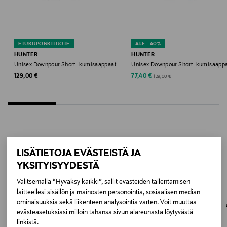
Valmistajan tuotenumero
HFRU0002251DOV
ETUKUPONKITUOTE
ALE –40%
Valmistaja
HUNTER
HUNTER
Unisex Downpour Short -kumisaappaat
Unisex Downpour Short -kumisaapp
Sjöklint Agenturer AB
Original Price
Discounted Price
Original Price
129,00 €
77,40 €
129,00 €
Valmistajan osoite
Alfagatan 12, SE-431 49 Mölndal, Sweden
Digitaalinen osoite
LISÄÄ KIINNOSTAVIA
customerservices@hunterboots.com
LISÄTIETOJA EVÄSTEISTÄ JA
YKSITYISYYDESTÄ
TUOTTEITA
Avainsanat
Valitsemalla “Hyväksy kaikki”, sallit evästeiden tallentamisen
laitteellesi sisällön ja mainosten personointia, sosiaalisen median
hunter, saappaat, sadekengät, kumisaappaat, unisex
ominaisuuksia sekä liikenteen analysointia varten. Voit muuttaa
evästeasetuksiasi milloin tahansa sivun alareunasta löytyvästä
linkistä.