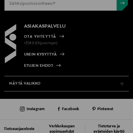
ASIAKASPALVELU
OTA YHTEYTTÄ
+358 9 1211(pvm/mpm)
USEIN KYSYTTYÄ
ETUJEN EHDOT
NÄYTÄ VALIKKO
TUKI & INFO
Instagram
Facebook
Pinterest
AJANKOHTAISTA
PALVELUT
Verkkokaupan
Tietoturva ja
Tietosuojaseloste
sopimusehdot
evästeiden käyttö