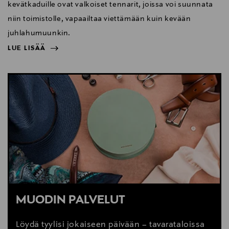
kevätkaduille ovat valkoiset tennarit, joissa voi suunnata
niin toimistolle, vapaailtaa viettämään kuin kevään
juhlahumuunkin.
LUE LISÄÄ
NÄYTÄ VÄHEMMÄN
LUE LISÄÄ
MUODIN PALVELUT
Löydä tyylisi jokaiseen päivään – tavarataloissa