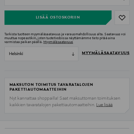
null
LISÄÄ OSTOSKORIIN
Tarkista tuotteen myymäläsaatavuus ja varausmahdollisuus alta. Saatavuus voi
muuttua nopeastikin, joten tuotetiedoissa näyttämämme tieto pitää aina
varmistaa paikan päällä.
Myymäläsaatavuus
MYYMÄLÄSAATAVUUS
Helsinki
MAKSUTON TOIMITUS TAVARATALOJEN
PAKETTIAUTOMAATTEIHIN
Nyt kannattaa shoppailla! Saat maksuttoman toimituksen
kaikkien tavaratalojen pakettiautomaatteihin.
Lue lisää