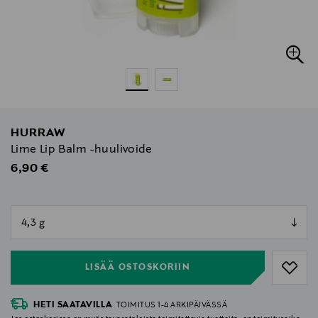
HURRAW
Lime Lip Balm -huulivoide
Original Price
6,90 €
null
null
LISÄÄ OSTOSKORIIN
HETI SAATAVILLA
TOIMITUS 1-4 ARKIPÄIVÄSSÄ