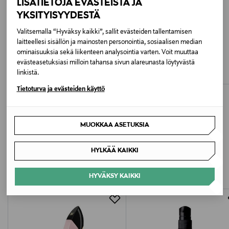
Ihotyyppi
LISÄTIETOJA EVÄSTEISTÄ JA
YKSITYISYYDESTÄ
Kaikki ihotyypit
Valitsemalla “Hyväksy kaikki”, sallit evästeiden tallentamisen
Väri
laitteellesi sisällön ja mainosten personointia, sosiaalisen median
HURRAW
HURRAW
ominaisuuksia sekä liikenteen analysointia varten. Voit muuttaa
Vanilla Lip Balm -huulivoide
Moon Lip Balm -huulivoide
NOCOL
evästeasetuksiasi milloin tahansa sivun alareunasta löytyvästä
Original Price
Original Price
6,90 €
6,90 €
linkistä.
Koko
Tietoturva ja evästeiden käyttö
4,3 g
MUOKKAA ASETUKSIA
Valmistusmaa
LISÄÄ KIINNOSTAVIA
Yhdysvallat
HYLKÄÄ KAIKKI
TUOTTEITA
Valmistajan tuotenumero
HYVÄKSY KAIKKI
T0014
Valmistaja
Miraz Trading Oy