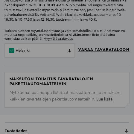
Jos ostoskorissa on myös tavarataloista toimitettavia tuotteita, on toimitusaika
3–7 arkipäivää. WOLTILLA NOPEAMMIN! Voit valita Helsingin tavaratalosta
toimitettaville tuotteille myös Wolt-pikatoimituksen, jos tilaat Helsingin Wolt-
palvelualueen sisällä. Voit tehdä Wolt-tilauksia verkkokaupassa ma–pe 10–
18.30, la 10–17.30 ja su 12–16.30, tuotteen minimiarvo 40 €.
Tarkista tuotteen myymäläsaatavuus ja varausmahdollisuus alta. Saatavuus voi
muuttua nopeastikin, joten tuotetiedoissa näyttämämme tieto pitää aina
varmistaa paikan päällä.
Myymäläsaatavuus
VARAA TAVARATALOON
Helsinki
MAKSUTON TOIMITUS TAVARATALOJEN
PAKETTIAUTOMAATTEIHIN
Nyt kannattaa shoppailla! Saat maksuttoman toimituksen
kaikkien tavaratalojen pakettiautomaatteihin.
Lue lisää
Tuotetiedot