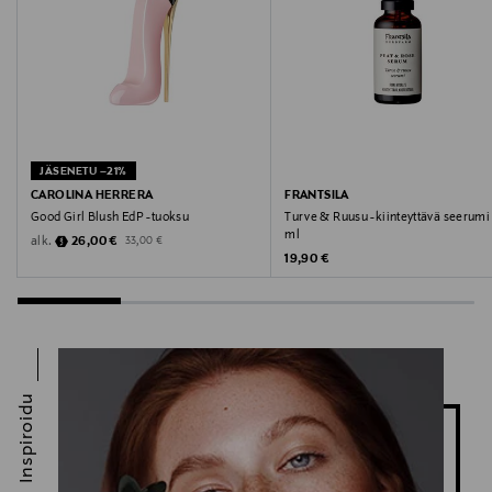
Valmistajan osoite
Miraz, Ahertajankatu 19, 33720 Tampere, Finland
Digitaalinen osoite
JÄSENETU –21%
info@miraz.fi
CAROLINA HERRERA
FRANTSILA
Good Girl Blush EdP -tuoksu
Turve & Ruusu -kiinteyttävä seerumi
ml
Discounted Price
Original Price
alk.
26,00 €
33,00 €
Original Price
19,90 €
Inspiroidu