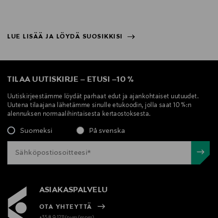
LUE LISÄÄ JA LÖYDÄ SUOSIKKISI
NÄYTÄ VÄHEMMÄN
LUE LISÄÄ JA LÖYDÄ SUOSIKKISI
TILAA UUTISKIRJE
–
ETUSI
–
10 %
Uutiskirjeestämme löydät parhaat edut ja ajankohtaiset uutuudet.
Uutena tilaajana lähetämme sinulle etukoodin, jolla saat 10 %:n
alennuksen normaalihintaisesta kertaostoksesta.
Suomeksi
På svenska
ASIAKASPALVELU
OTA YHTEYTTÄ
+358 9 1211(pvm/mpm)