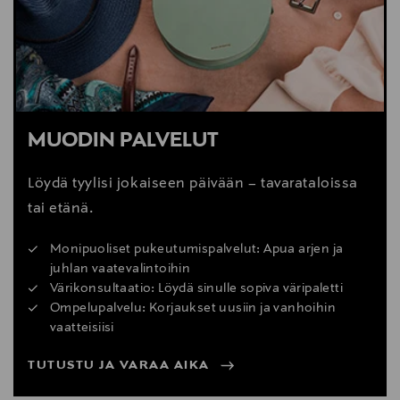
MUODIN PALVELUT
Löydä tyylisi jokaiseen päivään – tavarataloissa
tai etänä.
Monipuoliset pukeutumispalvelut: Apua arjen ja
juhlan vaatevalintoihin
Värikonsultaatio: Löydä sinulle sopiva väripaletti
Ompelupalvelu: Korjaukset uusiin ja vanhoihin
vaatteisiisi
TUTUSTU JA VARAA AIKA