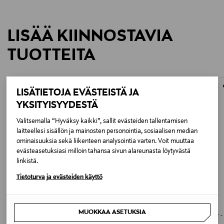
LISÄÄ KIINNOSTAVIA
TUOTTEITA
LISÄTIETOJA EVÄSTEISTÄ JA
YKSITYISYYDESTÄ
Valitsemalla “Hyväksy kaikki”, sallit evästeiden tallentamisen
laitteellesi sisällön ja mainosten personointia, sosiaalisen median
ominaisuuksia sekä liikenteen analysointia varten. Voit muuttaa
evästeasetuksiasi milloin tahansa sivun alareunasta löytyvästä
linkistä.
Tietoturva ja evästeiden käyttö
ETUKUPONKITUOTE
ETUKUPONKITUOTE
STANLEY
STANLEY
MUOKKAA ASETUKSIA
The IceFlow™ Flip Straw Tumbler -
The IceFlow Flip Straw 2.0 Tumbler -
termospullo 0.89 l
termosmuki 0,89 l