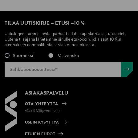
TILAA UUTISKIRJE
–
ETUSI
–
10 %
Uutiskirjeestämme löydät parhaat edut ja ajankohtaiset uutuudet.
Uutena tilaajana lähetämme sinulle etukoodin, jolla saat 10 %:n
alennuksen normaalihintaisesta kertaostoksesta.
Suomeksi
På svenska
ASIAKASPALVELU
OTA YHTEYTTÄ
+358 9 1211(pvm/mpm)
USEIN KYSYTTYÄ
ETUJEN EHDOT