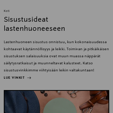
Koti
Sisustusideat
lastenhuoneeseen
Lastenhuoneen sisustus onnistuu, kun kokonaisuudessa
kohtaavat käytännöllisyys ja leikki. Toimivan ja pitkäikäisen
sisustuksen salaisuuksia ovat muun muassa näppärät
säilytysratkaisut ja muunneltavat kalusteet. Katso
sisustusvinkkimme viihtyisään leikin valtakuntaan!
LUE VINKIT
NÄYTÄ VÄHEMMÄN
LUE VINKIT