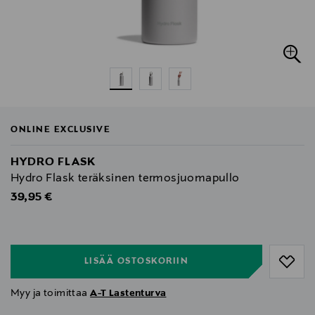
ONLINE EXCLUSIVE
HYDRO FLASK
Hydro Flask teräksinen termosjuomapullo
Original Price
39,95 €
null
null
LISÄÄ OSTOSKORIIN
Myy ja toimittaa
A-T Lastenturva