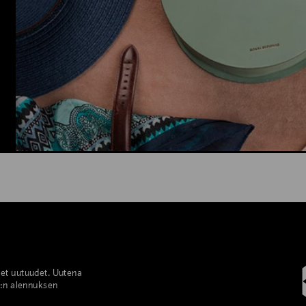
set uutuudet. Uutena
%:n alennuksen