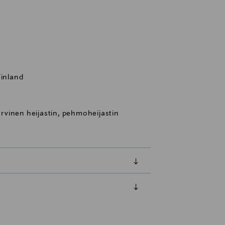
Finland
sarvinen heijastin, pehmoheijastin
luessa tuotteen vastaanottamisesta.