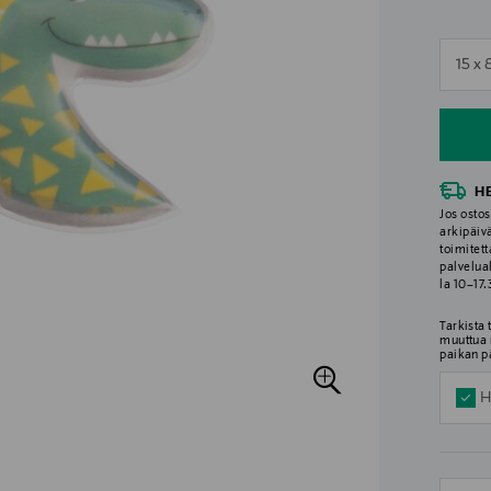
n
15 x
n
H
Jos ostos
arkipäiv
toimitett
palvelua
la 10–17
Tarkista
muuttua 
paikan p
H