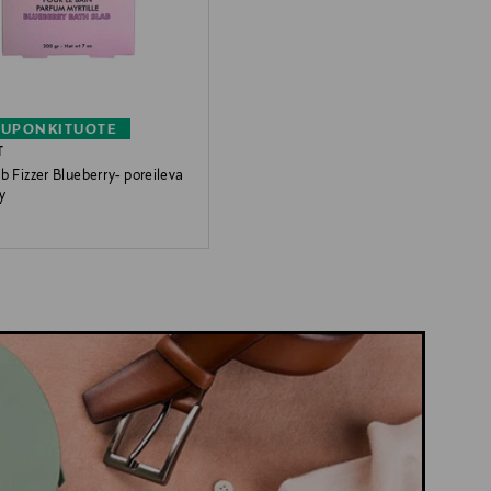
KUPONKITUOTE
T
b Fizzer Blueberry- poreileva
y
 Price