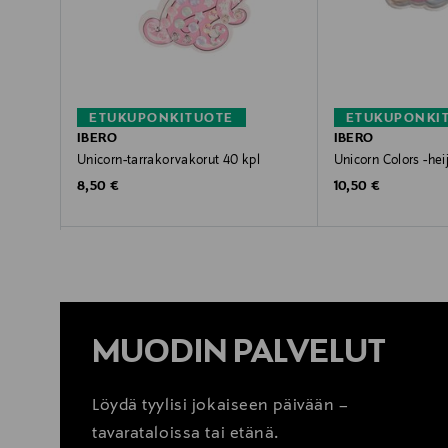
ETUKUPONKITUOTE
ETUKUPONKI
IBERO
IBERO
Unicorn-tarrakorvakorut 40 kpl
Unicorn Colors -hei
Original Price
Original Price
8,50 €
10,50 €
MUODIN PALVELUT
Löydä tyylisi jokaiseen päivään –
tavarataloissa tai etänä.