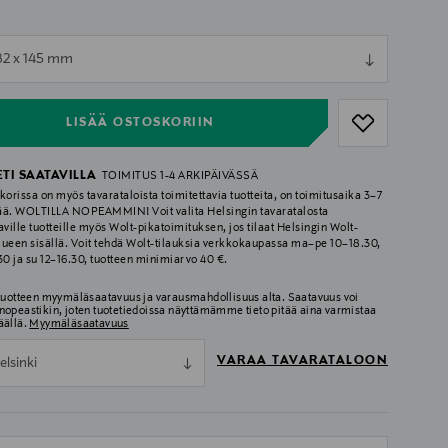
ull
 82 x 145 mm
ull
LISÄÄ OSTOSKORIIN
ETI SAATAVILLA
TOIMITUS 1-4 ARKIPÄIVÄSSÄ
korissa on myös tavarataloista toimitettavia tuotteita, on toimitusaika 3–7
ää. WOLTILLA NOPEAMMIN! Voit valita Helsingin tavaratalosta
aville tuotteille myös Wolt-pikatoimituksen, jos tilaat Helsingin Wolt-
lueen sisällä. Voit tehdä Wolt-tilauksia verkkokaupassa ma–pe 10–18.30,
.30 ja su 12–16.30, tuotteen minimiarvo 40 €.
 tuotteen myymäläsaatavuus ja varausmahdollisuus alta. Saatavuus voi
nopeastikin, joten tuotetiedoissa näyttämämme tieto pitää aina varmistaa
äällä.
Myymäläsaatavuus
VARAA TAVARATALOON
elsinki