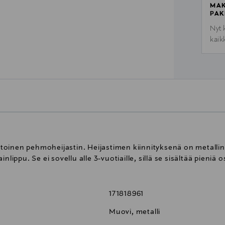
MAK
PAK
Nyt 
kaik
oinen pehmoheijastin. Heijastimen kiinnityksenä on metallin
lippu. Se ei sovellu alle 3-vuotiaille, sillä se sisältää pieniä o
171818961
Muovi, metalli