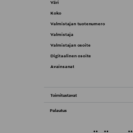
Väri
Koko
Valmistajan tuotenumero
Valmistaja
Valmistajan osoite
Digitaalinen osoite
Avainsanat
Toimitustavat
Nouto tavaratalosta
Palautus
Meille on hyvin tärkeää, että olet tyytyvä
Toimitus automaattiin tai noutopisteeseen
Palauttaminen on maksutonta eikä sinun ta