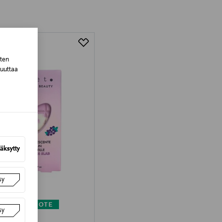
tuotteen koosta riippuen
lla valittuun osoitteeseen.
sten
muuttaa
äksytty
sy
KUPONKITUOTE
sy
T