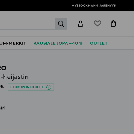
MYSTOCKMANN-JÄSENYYS
label.header.go
UM-MERKIT
KAUSIALE JOPA –40 %
OUTLET
RO
-heijastin
al Price
 €
ETUKUPONKITUOTE
äri