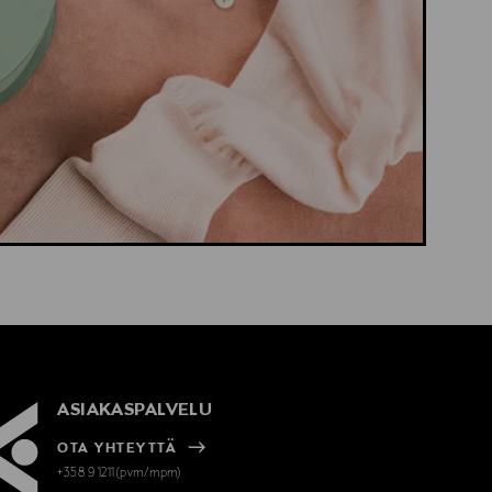
ASIAKASPALVELU
OTA YHTEYTTÄ
+358 9 1211(pvm/mpm)