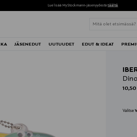
Lue lisää MyStockmann-jäsenyydestä
täältä
KKA
JÄSENEDUT
UUTUUDET
EDUT & IDEAT
PREMI
IBE
Dino
Origin
10,50
Valitse
V