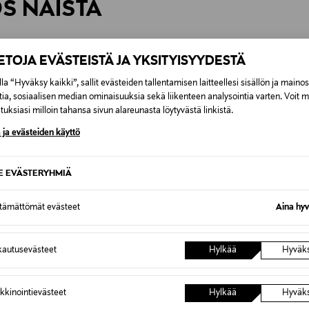
ÖS NÄISTÄ
7,90 €–50,00 € kuljetusyhtiöstä ja 
Alk. 6,90 €, kun toimitus on saatavi
IETOJA EVÄSTEISTÄ JA YKSITYISYYDESTÄ
la “Hyväksy kaikki”, sallit evästeiden tallentamisen laitteellesi sisällön ja maino
tia, sosiaalisen median ominaisuuksia sekä liikenteen analysointia varten. Voit 
uksiasi milloin tahansa sivun alareunasta löytyvästä linkistä.
 ja evästeiden käyttö
SE EVÄSTERYHMIÄ
ttämättömät evästeet
Aina hyv
autusevästeet
Hylkää
Hyväk
TUOTE
ETUKUPONKITUOTE
ETU
kkinointievästeet
Hylkää
Hyväk
INUWET
INUWE