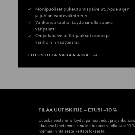
Monipuoliset pukeutumispalvelut: Apua arjen
ja juhlan vaatevalintoihin
Värikonsultaatio: Löydä sinulle sopiva
väripaletti
Ompelupalvelu: Korjaukset uusiin ja
vanhoihin vaatteisiisi
TUTUSTU JA VARAA AIKA
TILAA UUTISKIRJE
–
ETUSI
–
10 %
Uutiskirjeestämme löydät parhaat edut ja ajankohtai
tilaajana lähetämme sinulle etukoodin, jolla saat 10 
normaalihintaisesta kertaostoksesta.