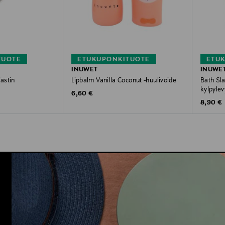
TUOTE
ETUKUPONKITUOTE
ETU
INUWET
INUWE
jastin
Lipbalm Vanilla Coconut -huulivoide
Bath Sla
kylpylev
Original Price
6,60 €
Original
8,90 €