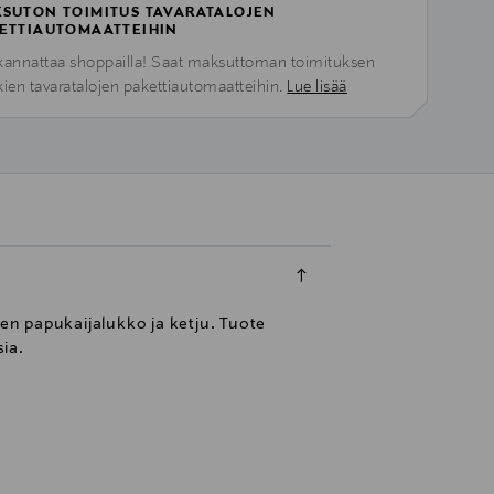
SUTON TOIMITUS TAVARATALOJEN
ETTIAUTOMAATTEIHIN
kannattaa shoppailla! Saat maksuttoman toimituksen
kien tavaratalojen pakettiautomaatteihin.
Lue lisää
en papukaijalukko ja ketju. Tuote
sia.